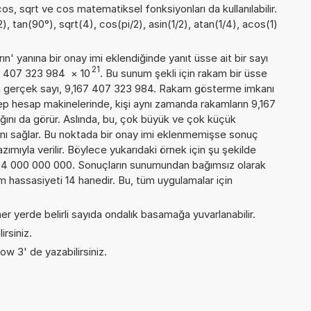
cos, sqrt ve cos matematiksel fonksiyonları da kullanılabilir.
), tan(90°), sqrt(4), cos(pi/2), asin(1/2), atan(1/4), acos(1)
n' yanına bir onay imi eklendiğinde yanıt üsse ait bir sayı
21
167 407 323 984
×
10
. Bu sunum şekli için rakam bir üsse
a gerçek sayı, 9,167 407 323 984. Rakam gösterme imkanı
 cep hesap makinelerinde, kişi aynı zamanda rakamların 9,167
ğını da görür. Aslında, bu, çok büyük ve çok küçük
nı sağlar. Bu noktada bir onay imi eklenmemişse sonuç
yazımıyla verilir. Böylece yukarıdaki örnek için şu şekilde
84 000 000 000. Sonuçların sunumundan bağımsız olarak
hassasiyeti 14 hanedir. Bu, tüm uygulamalar için
er yerde belirli sayıda ondalık basamağa yuvarlanabilir.
irsiniz.
ow 3' de yazabilirsiniz.