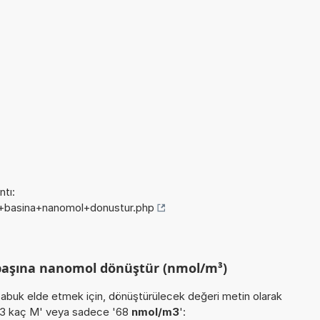
tı:
p+basina+nanomol+donustur.php
başına nanomol dönüştür (nmol/m³)
buk elde etmek için, dönüştürülecek değeri metin olarak
/m3 kaç M' veya sadece '68
nmol/m3
':