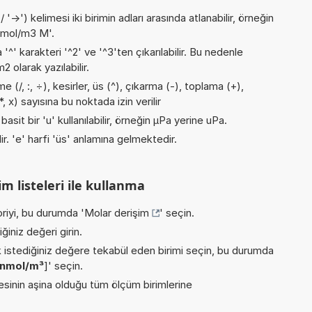
->') kelimesi iki birimin adları arasında atlanabilir, örneğin
nmol/m3 M'.
 '^' karakteri '^2' ve '^3'ten çıkarılabilir. Bu nedenle
 olarak yazılabilir.
(/, :, ÷), kesirler, üs (^), çıkarma (-), toplama (+),
 x) sayısına bu noktada izin verilir
asit bir 'u' kullanılabilir, örneğin µPa yerine uPa.
lir. 'e' harfi 'üs' anlamına gelmektedir.
m listeleri ile kullanma
riyi, bu durumda '
Molar derişim
' seçin.
iniz değeri girin.
istediğiniz değere tekabül eden birimi seçin, bu durumda
nmol/m³
]' seçin.
inin aşina olduğu tüm ölçüm birimlerine