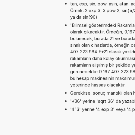
tan, exp, sin, pow, asin, atan, a
Örnek: 2 exp 3, 3 pow 2, sin(π/2
ya da sin(90)
'Bilimsel gösterimdeki Rakamları
olarak çıkacaktır. Örneğin, 9,
bölünecek, burada 21 ve burad
sınırlı olan cihazlarda, örneğin
407 323 984 E+21 olarak yazıldı
rakamların daha kolay okunması
rakamların alışılmış bir şekilde 
görünecektir: 9 167 407 323 9
bu hesap makinesinin maksimum 
yeterince hassas olacaktır.
Gerekirse, sonuç mantıklı olan h
'√36' yerine 'sqrt 36' da yazabil
'4^3' yerine '4 exp 3' veya '4 p