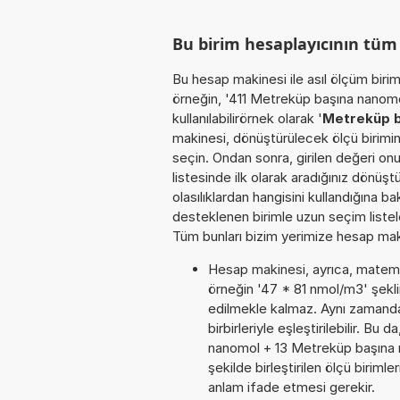
Bu birim hesaplayıcının tü
Bu hesap makinesi ile asıl ölçüm biri
örneğin, '411 Metreküp başına nanomo
kullanılabilirörnek olarak '
Metreküp b
makinesi, dönüştürülecek ölçü birimin
seçin. Ondan sonra, girilen değeri onu
listesinde ilk olarak aradığınız dönüş
olasılıklardan hangisini kullandığına b
desteklenen birimle uzun seçim listele
Tüm bunları bizim yerimize hesap makin
Hesap makinesi, ayrıca, matemat
örneğin '47 * 81 nmol/m3' şekl
edilmekle kalmaz. Aynı zamanda
birbirleriyle eşleştirilebilir. B
nanomol + 13 Metreküp başına
şekilde birleştirilen ölçü biriml
anlam ifade etmesi gerekir.