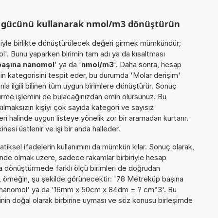
m gücünü kullanarak nmol/m3 dönüştürün
miyle birlikte dönüştürülecek değeri girmek mümkündür;
l'. Bunu yaparken birimin tam adı ya da kısaltması
aşına nanomol
' ya da '
nmol/m3
'. Daha sonra, hesap
in kategorisini tespit eder, bu durumda 'Molar derişim'
nla ilgili bilinen tüm uygun birimlere dönüştürür. Sonuç
türme işlemini de bulacağınızdan emin olursunuz. Bu
akılmaksızın kişiyi çok sayıda kategori ve sayısız
ri halinde uygun listeye yönelik zor bir aramadan kurtarır.
esi üstlenir ve işi bir anda halleder.
iksel ifadelerin kullanımını da mümkün kılar. Sonuç olarak,
inde olmak üzere, sadece rakamlar birbiriyle hesap
 dönüştürmede farklı ölçü birimleri de doğrudan
u da, örneğin, şu şekilde görünecektir: '78 Metreküp başına
 nanomol' ya da '16mm x 50cm x 84dm = ? cm^3'. Bu
erinin doğal olarak birbirine uyması ve söz konusu birleşimde