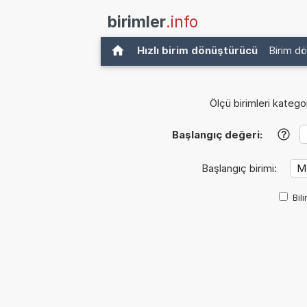
birimler
.info
Hızlı birim dönüştürücü
Birim d
Ölçü birimleri kategor
Başlangıç değeri:
?
Başlangıç birimi:
Bil