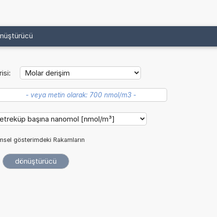
önüştürücü
isi:
imsel gösterimdeki Rakamların