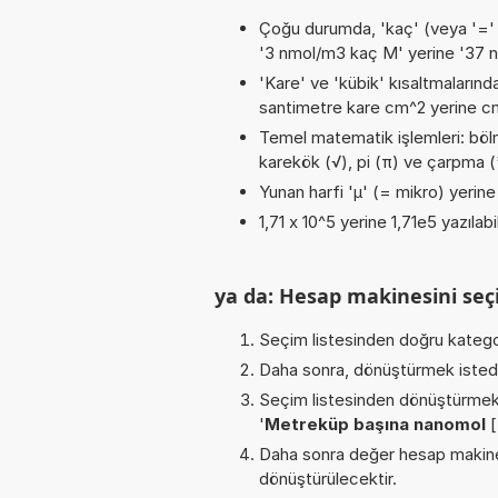
Çoğu durumda, 'kaç' (veya '=' / '
'3 nmol/m3 kaç M' yerine '37 
'Kare' ve 'kübik' kısaltmalarında
santimetre kare cm^2 yerine cm2
Temel matematik işlemleri: bölme 
karekök (√), pi (π) ve çarpma (*,
Yunan harfi 'µ' (= mikro) yerine b
1,71 x 10^5 yerine 1,71e5 yazılabi
ya da: Hesap makinesini seçi
Seçim listesinden doğru katego
Daha sonra, dönüştürmek istediğ
Seçim listesinden dönüştürmek 
'
Metreküp başına nanomol
[
Daha sonra değer hesap makines
dönüştürülecektir.