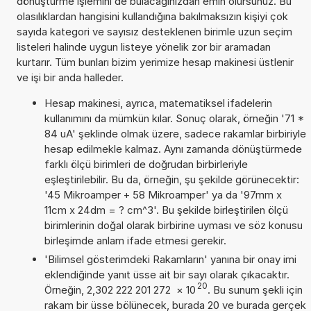
dönüştürme işlemini de bulacağınızdan emin olursunuz. Bu
olasılıklardan hangisini kullandığına bakılmaksızın kişiyi çok
sayıda kategori ve sayısız desteklenen birimle uzun seçim
listeleri halinde uygun listeye yönelik zor bir aramadan
kurtarır. Tüm bunları bizim yerimize hesap makinesi üstlenir
ve işi bir anda halleder.
Hesap makinesi, ayrıca, matematiksel ifadelerin
kullanımını da mümkün kılar. Sonuç olarak, örneğin '71 *
84 uA' şeklinde olmak üzere, sadece rakamlar birbiriyle
hesap edilmekle kalmaz. Aynı zamanda dönüştürmede
farklı ölçü birimleri de doğrudan birbirleriyle
eşleştirilebilir. Bu da, örneğin, şu şekilde görünecektir:
'45 Mikroamper + 58 Mikroamper' ya da '97mm x
11cm x 24dm = ? cm^3'. Bu şekilde birleştirilen ölçü
birimlerinin doğal olarak birbirine uyması ve söz konusu
birleşimde anlam ifade etmesi gerekir.
'Bilimsel gösterimdeki Rakamların' yanına bir onay imi
eklendiğinde yanıt üsse ait bir sayı olarak çıkacaktır.
20
Örneğin, 2,302 222 201 272
×
10
. Bu sunum şekli için
rakam bir üsse bölünecek, burada 20 ve burada gerçek