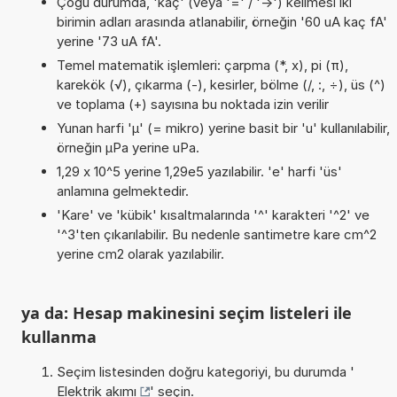
Çoğu durumda, 'kaç' (veya '=' / '->') kelimesi iki
birimin adları arasında atlanabilir, örneğin '60 uA kaç fA'
yerine '73 uA fA'.
Temel matematik işlemleri: çarpma (*, x), pi (π),
karekök (√), çıkarma (-), kesirler, bölme (/, :, ÷), üs (^)
ve toplama (+) sayısına bu noktada izin verilir
Yunan harfi 'µ' (= mikro) yerine basit bir 'u' kullanılabilir,
örneğin µPa yerine uPa.
1,29 x 10^5 yerine 1,29e5 yazılabilir. 'e' harfi 'üs'
anlamına gelmektedir.
'Kare' ve 'kübik' kısaltmalarında '^' karakteri '^2' ve
'^3'ten çıkarılabilir. Bu nedenle santimetre kare cm^2
yerine cm2 olarak yazılabilir.
ya da: Hesap makinesini seçim listeleri ile
kullanma
Seçim listesinden doğru kategoriyi, bu durumda '
Elektrik akımı
' seçin.