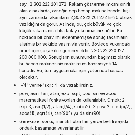
sayı, 2,302 222 201 272. Rakam gösterme imkanı sınırlı
olan cihazlarda, örneğin cep hesap makinelerinde, kişi
aynı zamanda rakamların 2,302 222 201 272 E+20 olarak
yazıldığını da görür. Aslında, bu, çok büyük ve çok
küçük rakamların daha kolay okunmasını sağlar. Bu
noktada bir onay imi eklenmemişse sonuç rakamların
alışılmış bir şekilde yazımıyla verilir. Böylece yukarıdaki
örnek için şu şekilde görünecektir: 230 222 220 127
200 000 000. Sonuçların sunumundan bağımsız olarak
bu hesap makinesinin maksimum hassasiyeti 14
hanedir. Bu, tüm uygulamalar için yeterince hassas
olacaktır.
'√4' yerine 'sqrt 4' da yazabilirsiniz.
pow, asin, tan, atan, exp, sqrt, cos, sin ve acos
matematiksel fonksiyonları da kullanılabilir. Örnek: 2
exp 3, asin(1/2), atan(1/4), sin(π/2), 3 pow 2, cos(pi/2),
acos(1), sqrt(4), tan(90°) ya da sin(90)
Gerekirse, sonuç mantıklı olan her yerde belirli sayıda
ondalık basamağa yuvarlanabilir.