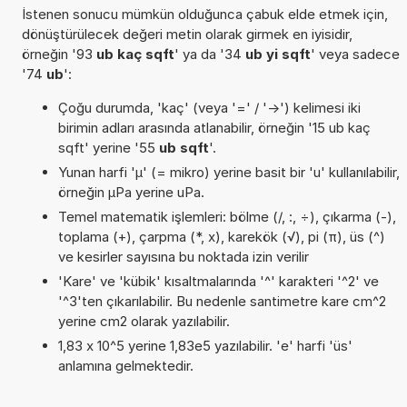
İstenen sonucu mümkün olduğunca çabuk elde etmek için,
dönüştürülecek değeri metin olarak girmek en iyisidir,
örneğin '93
ub kaç sqft
' ya da '34
ub yi sqft
' veya sadece
'74
ub
':
Çoğu durumda, 'kaç' (veya '=' / '->') kelimesi iki
birimin adları arasında atlanabilir, örneğin '15 ub kaç
sqft' yerine '55
ub sqft
'.
Yunan harfi 'µ' (= mikro) yerine basit bir 'u' kullanılabilir,
örneğin µPa yerine uPa.
Temel matematik işlemleri: bölme (/, :, ÷), çıkarma (-),
toplama (+), çarpma (*, x), karekök (√), pi (π), üs (^)
ve kesirler sayısına bu noktada izin verilir
'Kare' ve 'kübik' kısaltmalarında '^' karakteri '^2' ve
'^3'ten çıkarılabilir. Bu nedenle santimetre kare cm^2
yerine cm2 olarak yazılabilir.
1,83 x 10^5 yerine 1,83e5 yazılabilir. 'e' harfi 'üs'
anlamına gelmektedir.