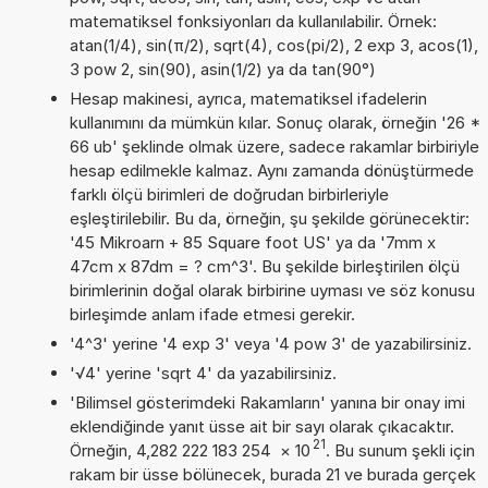
matematiksel fonksiyonları da kullanılabilir. Örnek:
atan(1/4), sin(π/2), sqrt(4), cos(pi/2), 2 exp 3, acos(1),
3 pow 2, sin(90), asin(1/2) ya da tan(90°)
Hesap makinesi, ayrıca, matematiksel ifadelerin
kullanımını da mümkün kılar. Sonuç olarak, örneğin '26 *
66 ub' şeklinde olmak üzere, sadece rakamlar birbiriyle
hesap edilmekle kalmaz. Aynı zamanda dönüştürmede
farklı ölçü birimleri de doğrudan birbirleriyle
eşleştirilebilir. Bu da, örneğin, şu şekilde görünecektir:
'45 Mikroarn + 85 Square foot US' ya da '7mm x
47cm x 87dm = ? cm^3'. Bu şekilde birleştirilen ölçü
birimlerinin doğal olarak birbirine uyması ve söz konusu
birleşimde anlam ifade etmesi gerekir.
'4^3' yerine '4 exp 3' veya '4 pow 3' de yazabilirsiniz.
'√4' yerine 'sqrt 4' da yazabilirsiniz.
'Bilimsel gösterimdeki Rakamların' yanına bir onay imi
eklendiğinde yanıt üsse ait bir sayı olarak çıkacaktır.
21
Örneğin, 4,282 222 183 254
×
10
. Bu sunum şekli için
rakam bir üsse bölünecek, burada 21 ve burada gerçek