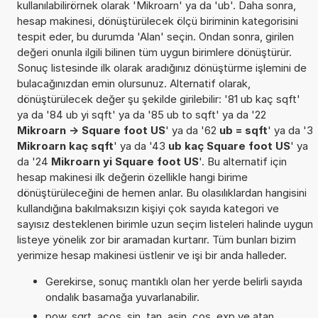
kullanılabilirörnek olarak 'Mikroarn' ya da 'ub'. Daha sonra,
hesap makinesi, dönüştürülecek ölçü biriminin kategorisini
tespit eder, bu durumda 'Alan' seçin. Ondan sonra, girilen
değeri onunla ilgili bilinen tüm uygun birimlere dönüştürür.
Sonuç listesinde ilk olarak aradığınız dönüştürme işlemini de
bulacağınızdan emin olursunuz. Alternatif olarak,
dönüştürülecek değer şu şekilde girilebilir: '81 ub kaç sqft'
ya da '84 ub yi sqft' ya da '85 ub to sqft' ya da '22
Mikroarn -> Square foot US
' ya da '62
ub = sqft
' ya da '3
Mikroarn kaç sqft
' ya da '43
ub kaç Square foot US
' ya
da '24
Mikroarn yi Square foot US
'. Bu alternatif için
hesap makinesi ilk değerin özellikle hangi birime
dönüştürüleceğini de hemen anlar. Bu olasılıklardan hangisini
kullandığına bakılmaksızın kişiyi çok sayıda kategori ve
sayısız desteklenen birimle uzun seçim listeleri halinde uygun
listeye yönelik zor bir aramadan kurtarır. Tüm bunları bizim
yerimize hesap makinesi üstlenir ve işi bir anda halleder.
Gerekirse, sonuç mantıklı olan her yerde belirli sayıda
ondalık basamağa yuvarlanabilir.
pow, sqrt, acos, sin, tan, asin, cos, exp ve atan