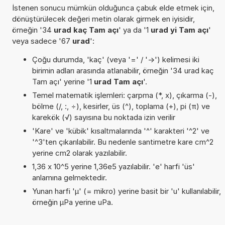
İstenen sonucu mümkün olduğunca çabuk elde etmek için,
dönüştürülecek değeri metin olarak girmek en iyisidir,
örneğin '34
urad kaç Tam açı
' ya da '1
urad yi Tam açı
'
veya sadece '67
urad
':
Çoğu durumda, 'kaç' (veya '=' / '->') kelimesi iki
birimin adları arasında atlanabilir, örneğin '34 urad kaç
Tam açı' yerine '1
urad Tam açı
'.
Temel matematik işlemleri: çarpma (*, x), çıkarma (-),
bölme (/, :, ÷), kesirler, üs (^), toplama (+), pi (π) ve
karekök (√) sayısına bu noktada izin verilir
'Kare' ve 'kübik' kısaltmalarında '^' karakteri '^2' ve
'^3'ten çıkarılabilir. Bu nedenle santimetre kare cm^2
yerine cm2 olarak yazılabilir.
1,36 x 10^5 yerine 1,36e5 yazılabilir. 'e' harfi 'üs'
anlamına gelmektedir.
Yunan harfi 'µ' (= mikro) yerine basit bir 'u' kullanılabilir,
örneğin µPa yerine uPa.