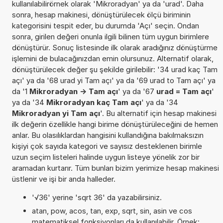
kullanılabilirörnek olarak 'Mikroradyan' ya da 'urad'. Daha
sonra, hesap makinesi, dönüştürülecek ölçü biriminin
kategorisini tespit eder, bu durumda 'Açı' seçin. Ondan
sonra, girilen değeri onunla ilgili bilinen tüm uygun birimlere
dönüştürür. Sonuç listesinde ilk olarak aradığınız dönüştürme
işlemini de bulacağınızdan emin olursunuz. Alternatif olarak,
dönüştürülecek değer şu şekilde girilebilir: '34 urad kaç Tam
açı' ya da '68 urad yi Tam açı' ya da '69 urad to Tam açı' ya
da '1
Mikroradyan -> Tam açı
' ya da '67
urad = Tam açı
'
ya da '34
Mikroradyan kaç Tam açı
' ya da '34
Mikroradyan yi Tam açı
'. Bu alternatif için hesap makinesi
ilk değerin özellikle hangi birime dönüştürüleceğini de hemen
anlar. Bu olasılıklardan hangisini kullandığına bakılmaksızın
kişiyi çok sayıda kategori ve sayısız desteklenen birimle
uzun seçim listeleri halinde uygun listeye yönelik zor bir
aramadan kurtarır. Tüm bunları bizim yerimize hesap makinesi
üstlenir ve işi bir anda halleder.
'√36' yerine 'sqrt 36' da yazabilirsiniz.
atan, pow, acos, tan, exp, sqrt, sin, asin ve cos
matematiksel fonksiyonları da kullanılabilir. Örnek: