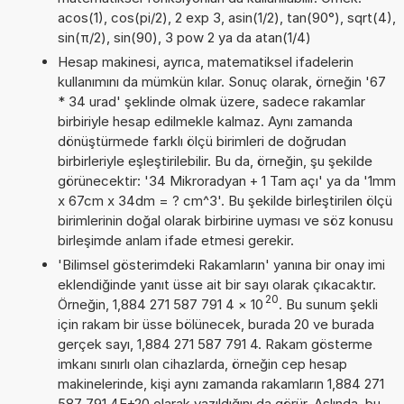
acos(1), cos(pi/2), 2 exp 3, asin(1/2), tan(90°), sqrt(4),
sin(π/2), sin(90), 3 pow 2 ya da atan(1/4)
Hesap makinesi, ayrıca, matematiksel ifadelerin
kullanımını da mümkün kılar. Sonuç olarak, örneğin '67
* 34 urad' şeklinde olmak üzere, sadece rakamlar
birbiriyle hesap edilmekle kalmaz. Aynı zamanda
dönüştürmede farklı ölçü birimleri de doğrudan
birbirleriyle eşleştirilebilir. Bu da, örneğin, şu şekilde
görünecektir: '34 Mikroradyan + 1 Tam açı' ya da '1mm
x 67cm x 34dm = ? cm^3'. Bu şekilde birleştirilen ölçü
birimlerinin doğal olarak birbirine uyması ve söz konusu
birleşimde anlam ifade etmesi gerekir.
'Bilimsel gösterimdeki Rakamların' yanına bir onay imi
eklendiğinde yanıt üsse ait bir sayı olarak çıkacaktır.
20
Örneğin, 1,884 271 587 791 4
×
10
. Bu sunum şekli
için rakam bir üsse bölünecek, burada 20 ve burada
gerçek sayı, 1,884 271 587 791 4. Rakam gösterme
imkanı sınırlı olan cihazlarda, örneğin cep hesap
makinelerinde, kişi aynı zamanda rakamların 1,884 271
587 791 4E+20 olarak yazıldığını da görür. Aslında, bu,