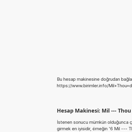
Bu hesap makinesine doğrudan bağlan
https://www.birimler.info/Mil+Thou+
Hesap Makinesi: Mil --- Tho
İstenen sonucu mümkün olduğunca ça
girmek en iyisidir, örneğin '6 Mil --