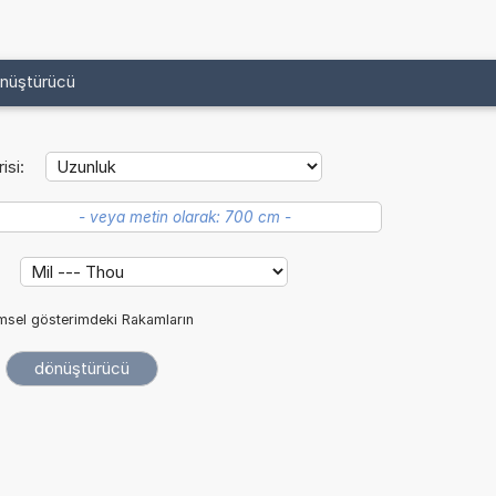
önüştürücü
isi:
:
imsel gösterimdeki Rakamların