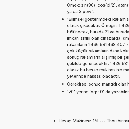
Örnek: sin(90), cos(pi/2), atan(1
ya da 3 pow 2
'Bilimsel gösterimdeki Rakamları
olarak çıkacaktır. Örneğin, 1,4
bölünecek, burada 21 ve burad
imkanı sınırlı olan cihazlarda, 
rakamların 1,436 681 468 407 7E
çok küçük rakamların daha kola
sonuç rakamların alışılmış bir şe
şekilde görünecektir: 1 436 6
olarak bu hesap makinesinin ma
yeterince hassas olacaktır.
Gerekirse, sonuç mantıklı olan h
'√9' yerine 'sqrt 9' da yazabilirs
Hesap Makinesi: Mil --- Thou birimi