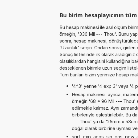
Bu birim hesaplayıcının tüm
Bu hesap makinesi ile asıl ölçüm biri
örneğin, '336 Mil --- Thou'. Bunu yapa
sonra, hesap makinesi, dönüştürülecek
'Uzunluk' seçin. Ondan sonra, girilen d
Sonuç listesinde ilk olarak aradığını
olasılıklardan hangisini kullandığına b
desteklenen birimle uzun seçim listele
Tüm bunları bizim yerimize hesap makin
'4^3' yerine '4 exp 3' veya '4 p
Hesap makinesi, ayrıca, matemat
örneğin '68 * 96 Mil --- Thou' 
edilmekle kalmaz. Aynı zamanda
birbirleriyle eşleştirilebilir. Bu
--- Thou' ya da '25mm x 53cm x 
doğal olarak birbirine uyması v
sqrt, exp, acos, sin, cos, pow, a