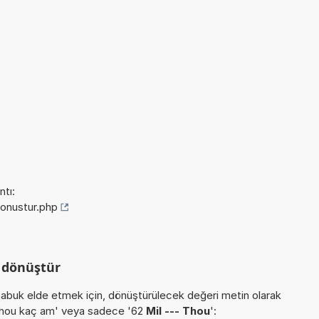
tı:
donustur.php
u dönüştür
buk elde etmek için, dönüştürülecek değeri metin olarak
- Thou kaç am' veya sadece '62
Mil --- Thou
':