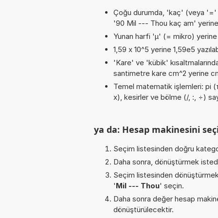
Çoğu durumda, 'kaç' (veya '=' / '
'90 Mil --- Thou kaç am' yerine
Yunan harfi 'µ' (= mikro) yerine b
1,59 x 10^5 yerine 1,59e5 yazılab
'Kare' ve 'kübik' kısaltmalarında
santimetre kare cm^2 yerine cm2
Temel matematik işlemleri: pi (π
x), kesirler ve bölme (/, :, ÷) sa
ya da: Hesap makinesini seçi
Seçim listesinden doğru katego
Daha sonra, dönüştürmek istediğ
Seçim listesinden dönüştürmek 
'
Mil --- Thou
' seçin.
Daha sonra değer hesap makines
dönüştürülecektir.