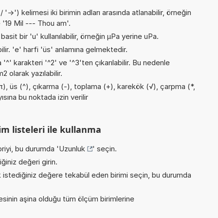
->') kelimesi iki birimin adları arasında atlanabilir, örneğin
 '19 Mil --- Thou am'.
asit bir 'u' kullanılabilir, örneğin µPa yerine uPa.
ilir. 'e' harfi 'üs' anlamına gelmektedir.
 '^' karakteri '^2' ve '^3'ten çıkarılabilir. Bu nedenle
 olarak yazılabilir.
), üs (^), çıkarma (-), toplama (+), karekök (√), çarpma (*,
yısına bu noktada izin verilir
m listeleri ile kullanma
riyi, bu durumda '
Uzunluk
' seçin.
iniz değeri girin.
istediğiniz değere tekabül eden birimi seçin, bu durumda
inin aşina olduğu tüm ölçüm birimlerine