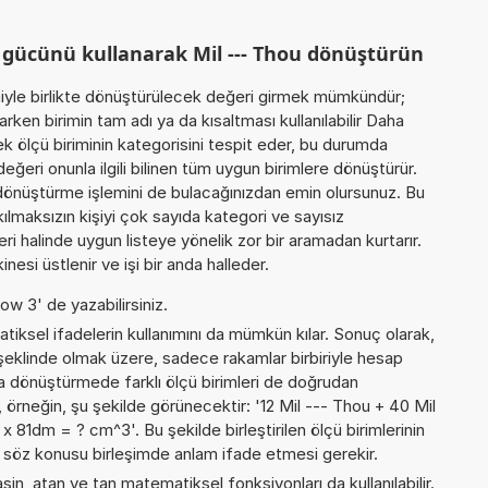
 gücünü kullanarak Mil --- Thou dönüştürün
miyle birlikte dönüştürülecek değeri girmek mümkündür;
rken birimin tam adı ya da kısaltması kullanılabilir Daha
 ölçü biriminin kategorisini tespit eder, bu durumda
eğeri onunla ilgili bilinen tüm uygun birimlere dönüştürür.
z dönüştürme işlemini de bulacağınızdan emin olursunuz. Bu
akılmaksızın kişiyi çok sayıda kategori ve sayısız
ri halinde uygun listeye yönelik zor bir aramadan kurtarır.
esi üstlenir ve işi bir anda halleder.
ow 3' de yazabilirsiniz.
iksel ifadelerin kullanımını da mümkün kılar. Sonuç olarak,
şeklinde olmak üzere, sadece rakamlar birbiriyle hesap
 dönüştürmede farklı ölçü birimleri de doğrudan
 da, örneğin, şu şekilde görünecektir: '12 Mil --- Thou + 40 Mil
81dm = ? cm^3'. Bu şekilde birleştirilen ölçü birimlerinin
e söz konusu birleşimde anlam ifade etmesi gerekir.
sin, atan ve tan matematiksel fonksiyonları da kullanılabilir.