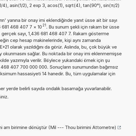
/4), asin(1/2), 2 exp 3, acos(1), sqrt(4), tan(90°), sin(π/2)
n' yanına bir onay imi eklendiğinde yanıt üsse ait bir sayı
21
36 681 468 407 7
×
10
. Bu sunum şekli için rakam bir üsse
a gerçek sayı, 1,436 681 468 407 7. Rakam gösterme
örneğin cep hesap makinelerinde, kişi aynı zamanda
+21 olarak yazıldığını da görür. Aslında, bu, çok büyük ve
y okunmasını sağlar. Bu noktada bir onay imi eklenmemişse
kilde yazımıyla verilir. Böylece yukarıdaki örnek için şu
81 468 407 700 000 000. Sonuçların sunumundan bağımsız
ksimum hassasiyeti 14 hanedir. Bu, tüm uygulamalar için
er yerde belirli sayıda ondalık basamağa yuvarlanabilir.
iniz.
ni am birimine dönüştür (Mil --- Thou birimini Attometre)