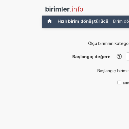
birimler
.info
Hızlı birim dönüştürücü
Birim d
Ölçü birimleri kategor
Başlangıç değeri:
?
Başlangıç birimi
Bil