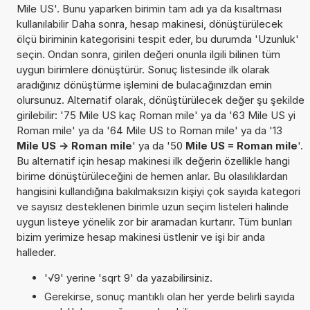
Mile US'. Bunu yaparken birimin tam adı ya da kısaltması
kullanılabilir Daha sonra, hesap makinesi, dönüştürülecek
ölçü biriminin kategorisini tespit eder, bu durumda 'Uzunluk'
seçin. Ondan sonra, girilen değeri onunla ilgili bilinen tüm
uygun birimlere dönüştürür. Sonuç listesinde ilk olarak
aradığınız dönüştürme işlemini de bulacağınızdan emin
olursunuz. Alternatif olarak, dönüştürülecek değer şu şekilde
girilebilir: '75 Mile US kaç Roman mile' ya da '63 Mile US yi
Roman mile' ya da '64 Mile US to Roman mile' ya da '13
Mile US -> Roman mile
' ya da '50
Mile US = Roman mile
'.
Bu alternatif için hesap makinesi ilk değerin özellikle hangi
birime dönüştürüleceğini de hemen anlar. Bu olasılıklardan
hangisini kullandığına bakılmaksızın kişiyi çok sayıda kategori
ve sayısız desteklenen birimle uzun seçim listeleri halinde
uygun listeye yönelik zor bir aramadan kurtarır. Tüm bunları
bizim yerimize hesap makinesi üstlenir ve işi bir anda
halleder.
'√9' yerine 'sqrt 9' da yazabilirsiniz.
Gerekirse, sonuç mantıklı olan her yerde belirli sayıda