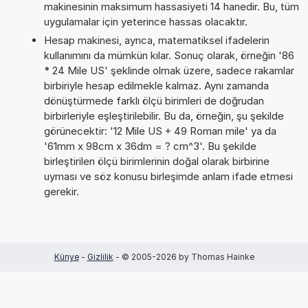
makinesinin maksimum hassasiyeti 14 hanedir. Bu, tüm
uygulamalar için yeterince hassas olacaktır.
Hesap makinesi, ayrıca, matematiksel ifadelerin
kullanımını da mümkün kılar. Sonuç olarak, örneğin '86
* 24 Mile US' şeklinde olmak üzere, sadece rakamlar
birbiriyle hesap edilmekle kalmaz. Aynı zamanda
dönüştürmede farklı ölçü birimleri de doğrudan
birbirleriyle eşleştirilebilir. Bu da, örneğin, şu şekilde
görünecektir: '12 Mile US + 49 Roman mile' ya da
'61mm x 98cm x 36dm = ? cm^3'. Bu şekilde
birleştirilen ölçü birimlerinin doğal olarak birbirine
uyması ve söz konusu birleşimde anlam ifade etmesi
gerekir.
Künye
-
Gizlilik
- © 2005-2026 by Thomas Hainke