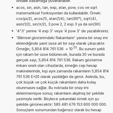
ondalık basamağa yuvarlanabilir.
acos, sin, asin, tan, exp, atan, pow, cos ve sqrt
matematiksel fonksiyonları da kullanılabilir. Örnek:
cos(pi/2), acos(1), atan(1/4), tan(90°), sqrt(4),
asin(1/2), sin(π/2), 3 pow 2, 2 exp 3 ya da sin(90)
'4^3' yerine '4 exp 3' veya '4 pow 3' de yazabilirsiniz.
'Bilimsel gösterimdeki Rakamların' yanına bir onay imi
eklendiğinde yanıt üsse ait bir sayı olarak çıkacaktır.
20
Örneğin, 5,854 814 761 536
×
10
. Bu sunum şekli
için rakam bir üsse bölünecek, burada 20 ve burada
gerçek sayı, 5,854 814 761 536. Rakam gösterme
imkanı sınırlı olan cihazlarda, örneğin cep hesap
makinelerinde, kişi aynı zamanda rakamların 5,854 814
761 536 E+20 olarak yazıldığını da görür. Aslında, bu,
çok büyük ve çok küçük rakamların daha kolay
okunmasını sağlar. Bu noktada bir onay imi
eklenmemişse sonuç rakamların alışılmış bir şekilde
yazımıyla verilir. Böylece yukarıdaki örnek için şu
şekilde görünecektir: 585 481 476 153 600 000 000.
Sonuçların sunumundan bağımsız olarak bu hesap