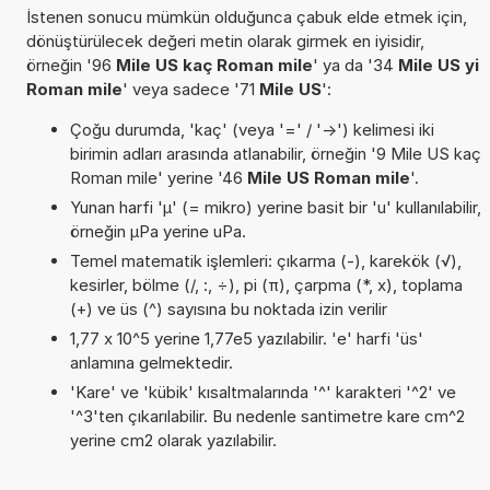
İstenen sonucu mümkün olduğunca çabuk elde etmek için,
dönüştürülecek değeri metin olarak girmek en iyisidir,
örneğin '96
Mile US kaç Roman mile
' ya da '34
Mile US yi
Roman mile
' veya sadece '71
Mile US
':
Çoğu durumda, 'kaç' (veya '=' / '->') kelimesi iki
birimin adları arasında atlanabilir, örneğin '9 Mile US kaç
Roman mile' yerine '46
Mile US Roman mile
'.
Yunan harfi 'µ' (= mikro) yerine basit bir 'u' kullanılabilir,
örneğin µPa yerine uPa.
Temel matematik işlemleri: çıkarma (-), karekök (√),
kesirler, bölme (/, :, ÷), pi (π), çarpma (*, x), toplama
(+) ve üs (^) sayısına bu noktada izin verilir
1,77 x 10^5 yerine 1,77e5 yazılabilir. 'e' harfi 'üs'
anlamına gelmektedir.
'Kare' ve 'kübik' kısaltmalarında '^' karakteri '^2' ve
'^3'ten çıkarılabilir. Bu nedenle santimetre kare cm^2
yerine cm2 olarak yazılabilir.