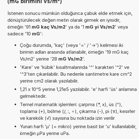
(mG birimini Vs/m²)
İstenen sonucu mümkün olduğunca çabuk elde etmek için,
dönüştürülecek değeri metin olarak girmek en iyisidir,
örneğin '91
mG kaç Vs/m2
' ya da '1
mG yi Vs/m2
' veya
sadece '10
mG
':
Çoğu durumda, 'kaç' (veya '=' / '->') kelimesi iki
birimin adları arasında atlanabilir, örneğin '19 mG kaç
Vs/m2' yerine '28
mG Vs/m2
'.
'Kare' ve 'kübik' kısaltmalarında '^' karakteri '^2' ve
'^3'ten çıkarılabilir. Bu nedenle santimetre kare cm^2
yerine cm2 olarak yazılabilir.
1,21 x 10^5 yerine 1,21e5 yazılabilir. 'e' harfi 'üs' anlamına
gelmektedir.
Temel matematik işlemleri: çarpma (*, x), üs (^),
toplama (+), bölme (/, :, ÷), çıkarma (-), pi (π), kesirler
ve karekök (√) sayısına bu noktada izin verilir
Yunan harfi 'µ' (= mikro) yerine basit bir 'u' kullanılabilir,
örneğin µPa yerine uPa.