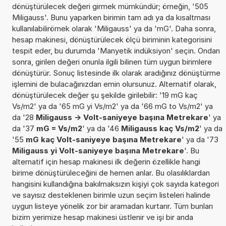
dönüştürülecek değeri girmek mümkündür; örneğin, '505
Miligauss'. Bunu yaparken birimin tam adı ya da kısaltması
kullanılabilirörnek olarak 'Miligauss' ya da 'mG'. Daha sonra,
hesap makinesi, dönüştürülecek ölçü biriminin kategorisini
tespit eder, bu durumda 'Manyetik indüksiyon' seçin. Ondan
sonra, girilen değeri onunla ilgili bilinen tüm uygun birimlere
dönüştürür. Sonuç listesinde ilk olarak aradığınız dönüştürme
işlemini de bulacağınızdan emin olursunuz. Alternatif olarak,
dönüştürülecek değer şu şekilde girilebilir: '19 mG kaç
Vs/m2' ya da '65 mG yi Vs/m2' ya da '66 mG to Vs/m2' ya
da '28
Miligauss -> Volt-saniyeye başına Metrekare
' ya
da '37
mG = Vs/m2
' ya da '46
Miligauss kaç Vs/m2
' ya da
'55
mG kaç Volt-saniyeye başına Metrekare
' ya da '73
Miligauss yi Volt-saniyeye başına Metrekare
'. Bu
alternatif için hesap makinesi ilk değerin özellikle hangi
birime dönüştürüleceğini de hemen anlar. Bu olasılıklardan
hangisini kullandığına bakılmaksızın kişiyi çok sayıda kategori
ve sayısız desteklenen birimle uzun seçim listeleri halinde
uygun listeye yönelik zor bir aramadan kurtarır. Tüm bunları
bizim yerimize hesap makinesi üstlenir ve işi bir anda