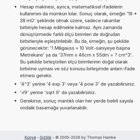
Hesap makinesi, ayrıca, matematiksel ifadelerin
kullanımını da mümkün kılar. Sonuç olarak, örneğin '19 *
28 mG' şeklinde olmak üzere, sadece rakamlar
birbiriyle hesap edilmekle kalmaz. Aynı zamanda
dönüştürmede farklı ölçü birimleri de doğrudan
birbirleriyle eşleştirilebilir. Bu da, örneğin, şu şekilde
görünecektir: '1 Miligauss + 10 Volt-saniyeye başına
Metrekare' ya da '37mm x 46cm x 55dm = ? cm^3'.
Bu şekilde birleştirilen ölçü birimlerinin doğal olarak
birbirine uyması ve söz konusu birleşimde anlam ifade
etmesi gerekir.
'4^3' yerine '4 exp 3' veya '4 pow 3' de yazabilirsiniz.
'√9' yerine 'sqrt 9' da yazabilirsiniz.
Gerekirse, sonuç mantıklı olan her yerde belirli sayıda
ondalık basamağa yuvarlanabilir.
Künye
-
Gizlilik
- © 2005-2026 by Thomas Hainke