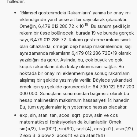
halleder.
'Bilimsel gösterimdeki Rakamların' yanına bir onay imi
eklendiğinde yanıt üsse ait bir sayı olarak çıkacaktır.
19
Örneğin, 6,479 012 286 72
×
10
. Bu sunum şekli için
rakam bir üsse bölünecek, burada 19 ve burada gerçek
sayı, 6,479 012 286 72. Rakam gösterme imkanı sınırlı
olan cihazlarda, örneğin cep hesap makinelerinde, kişi
aynı zamanda rakamların 6,479 012 286 72E+19 olarak
yazıldığını da görür. Aslında, bu, çok büyük ve çok
küçük rakamların daha kolay okunmasını sağlar. Bu
noktada bir onay imi eklenmemişse sonuç rakamların
alışılmış bir şekilde yazımıyla verilir. Böylece yukarıdaki
örnek için şu şekilde görünecektir: 64 790 122 867 200
000 000. Sonuçların sunumundan bağımsız olarak bu
hesap makinesinin maksimum hassasiyeti 14 hanedir.
Bu, tüm uygulamalar için yeterince hassas olacaktır.
exp, sin, atan, tan, acos, sqrt, pow, asin ve cos
matematiksel fonksiyonları da kullanılabilir. Örnek:
sin(π/2), tan(90°), sin(90), sqrt(4), cos(pi/2), asin(1/2),
2 exp 3, 3 pow 2, acos(1) ya da atan(1/4)