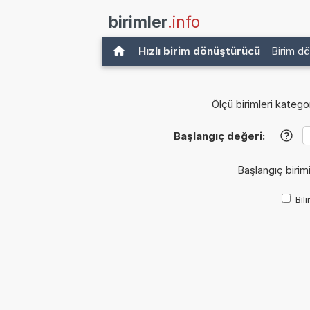
birimler
.info
Hızlı birim dönüştürücü
Birim d
Ölçü birimleri kategor
Başlangıç değeri:
?
Başlangıç birim
Bil