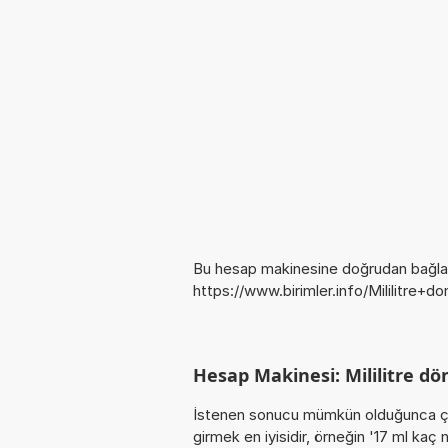
Bu hesap makinesine doğrudan bağlan
https://www.birimler.info/Mililitre+d
Hesap Makinesi: Mililitre dö
İstenen sonucu mümkün olduğunca ça
girmek en iyisidir, örneğin '17 ml ka