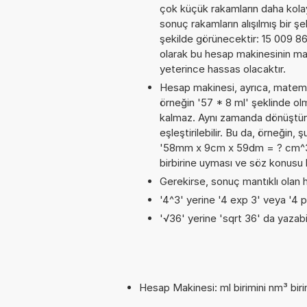
çok küçük rakamların daha kola
sonuç rakamların alışılmış bir şe
şekilde görünecektir: 15 009 
olarak bu hesap makinesinin ma
yeterince hassas olacaktır.
Hesap makinesi, ayrıca, matemat
örneğin '57 * 8 ml' şeklinde ol
kalmaz. Aynı zamanda dönüştürme
eşleştirilebilir. Bu da, örneğin, 
'58mm x 9cm x 59dm = ? cm^3'. B
birbirine uyması ve söz konusu 
Gerekirse, sonuç mantıklı olan h
'4^3' yerine '4 exp 3' veya '4 p
'√36' yerine 'sqrt 36' da yazabil
Hesap Makinesi: ml birimini nm³ biri