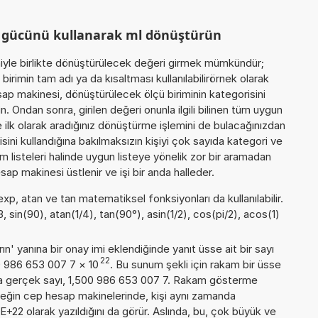
m gücünü kullanarak ml dönüştürün
miyle birlikte dönüştürülecek değeri girmek mümkündür;
 birimin tam adı ya da kısaltması kullanılabilirörnek olarak
sap makinesi, dönüştürülecek ölçü biriminin kategorisini
 Ondan sonra, girilen değeri onunla ilgili bilinen tüm uygun
 ilk olarak aradığınız dönüştürme işlemini de bulacağınızdan
sini kullandığına bakılmaksızın kişiyi çok sayıda kategori ve
 listeleri halinde uygun listeye yönelik zor bir aramadan
sap makinesi üstlenir ve işi bir anda halleder.
exp, atan ve tan matematiksel fonksiyonları da kullanılabilir.
, sin(90), atan(1/4), tan(90°), asin(1/2), cos(pi/2), acos(1)
n' yanına bir onay imi eklendiğinde yanıt üsse ait bir sayı
22
00 986 653 007 7
×
10
. Bu sunum şekli için rakam bir üsse
a gerçek sayı, 1,500 986 653 007 7. Rakam gösterme
örneğin cep hesap makinelerinde, kişi aynı zamanda
+22 olarak yazıldığını da görür. Aslında, bu, çok büyük ve