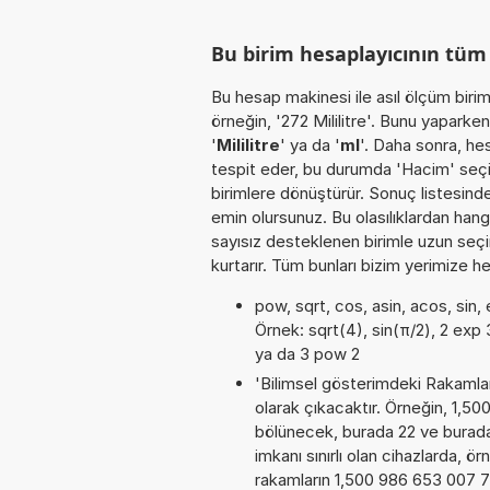
Bu birim hesaplayıcının tü
Bu hesap makinesi ile asıl ölçüm biri
örneğin, '272 Mililitre'. Bunu yaparken
'
Mililitre
' ya da '
ml
'. Daha sonra, he
tespit eder, bu durumda 'Hacim' seçin.
birimlere dönüştürür. Sonuç listesinde
emin olursunuz. Bu olasılıklardan hangi
sayısız desteklenen birimle uzun seçim
kurtarır. Tüm bunları bizim yerimize he
pow, sqrt, cos, asin, acos, sin, 
Örnek: sqrt(4), sin(π/2), 2 exp 3
ya da 3 pow 2
'Bilimsel gösterimdeki Rakamları
olarak çıkacaktır. Örneğin, 1,5
bölünecek, burada 22 ve burad
imkanı sınırlı olan cihazlarda, 
rakamların 1,500 986 653 007 7E