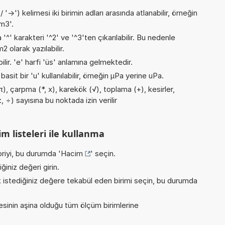
->') kelimesi iki birimin adları arasında atlanabilir, örneğin
m3'.
 '^' karakteri '^2' ve '^3'ten çıkarılabilir. Bu nedenle
 olarak yazılabilir.
ilir. 'e' harfi 'üs' anlamına gelmektedir.
asit bir 'u' kullanılabilir, örneğin µPa yerine uPa.
), çarpma (*, x), karekök (√), toplama (+), kesirler,
, ÷) sayısına bu noktada izin verilir
m listeleri ile kullanma
riyi, bu durumda '
Hacim
' seçin.
iniz değeri girin.
istediğiniz değere tekabül eden birimi seçin, bu durumda
inin aşina olduğu tüm ölçüm birimlerine