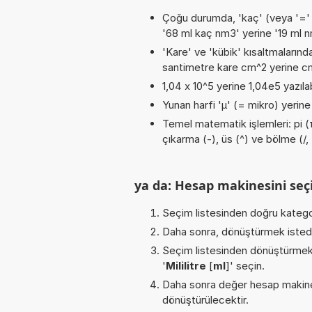
Çoğu durumda, 'kaç' (veya '=' / '
'68 ml kaç nm3' yerine '19 ml n
'Kare' ve 'kübik' kısaltmalarında
santimetre kare cm^2 yerine cm2
1,04 x 10^5 yerine 1,04e5 yazılab
Yunan harfi 'µ' (= mikro) yerine b
Temel matematik işlemleri: pi (π
çıkarma (-), üs (^) ve bölme (/, :
ya da: Hesap makinesini seçi
Seçim listesinden doğru katego
Daha sonra, dönüştürmek istediğ
Seçim listesinden dönüştürmek 
'
Mililitre
[
ml
]' seçin.
Daha sonra değer hesap makines
dönüştürülecektir.