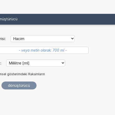
önüştürücü
isi:
i:
imsel gösterimdeki Rakamların