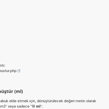
tı:
onustur.php
nüştür (ml)
buk elde etmek için, dönüştürülecek değeri metin olarak
ç nm3' veya sadece '18
ml
':