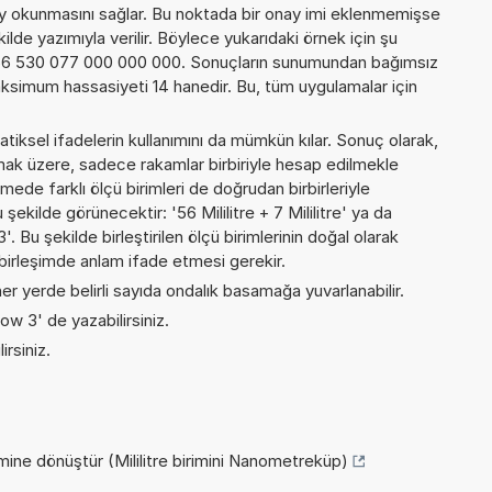
y okunmasını sağlar. Bu noktada bir onay imi eklenmemişse
kilde yazımıyla verilir. Böylece yukarıdaki örnek için şu
866 530 077 000 000 000. Sonuçların sunumundan bağımsız
ksimum hassasiyeti 14 hanedir. Bu, tüm uygulamalar için
iksel ifadelerin kullanımını da mümkün kılar. Sonuç olarak,
mak üzere, sadece rakamlar birbiriyle hesap edilmekle
de farklı ölçü birimleri de doğrudan birbirleriyle
şu şekilde görünecektir: '56 Mililitre + 7 Mililitre' ya da
u şekilde birleştirilen ölçü birimlerinin doğal olarak
birleşimde anlam ifade etmesi gerekir.
er yerde belirli sayıda ondalık basamağa yuvarlanabilir.
ow 3' de yazabilirsiniz.
irsiniz.
mine dönüştür (Mililitre birimini Nanometreküp)