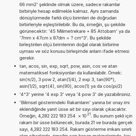
66 mm2' şeklinde olmak üzere, sadece rakamlar
birbiriyle hesap edilmekle kalmaz. Aynı zamanda
dönüştürmede farklı ölçü birimleri de doğrudan
birbirleriyle eşleştirilebilir. Bu da, örneğin, şu şekilde
görünecektir: '45 Milimetrekare + 85 Attobarn' ya da
'7mm x 47cm x 87dm = ? cm^3'. Bu şekilde
birleştirilen ölçü birimlerinin doğal olarak birbirine
uyması ve söz konusu birleşimde anlam ifade etmesi
gerekir.
tan, acos, sin, exp, sqrt, pow, asin, cos ve atan
matematiksel fonksiyonları da kullanılabilir. Örnek:
sin(π/2), 3 pow 2, atan(1/4), 2 exp 3, tan(90°),
asin(1/2), sqrt(4), sin(90), acos(1) ya da cos(pi/2)
'4^3' yerine '4 exp 3' veya '4 pow 3' de yazabilirsiniz.
'Bilimsel gösterimdeki Rakamların' yanına bir onay imi
eklendiğinde yanıt üsse ait bir sayı olarak çıkacaktır.
21
Örneğin, 4,282 222 183 254
×
10
. Bu sunum şekli için
rakam bir üsse bölünecek, burada 21 ve burada gerçek
sayı, 4,282 222 183 254. Rakam gösterme imkanı sınırlı
olan cihazlarda, örneğin cep hesap makinelerinde, kişi