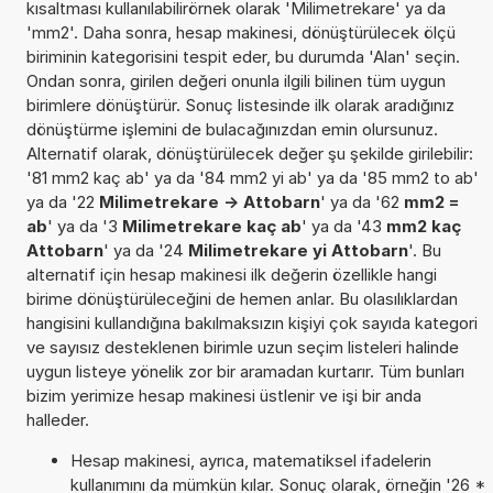
kısaltması kullanılabilirörnek olarak 'Milimetrekare' ya da
'mm2'. Daha sonra, hesap makinesi, dönüştürülecek ölçü
biriminin kategorisini tespit eder, bu durumda 'Alan' seçin.
Ondan sonra, girilen değeri onunla ilgili bilinen tüm uygun
birimlere dönüştürür. Sonuç listesinde ilk olarak aradığınız
dönüştürme işlemini de bulacağınızdan emin olursunuz.
Alternatif olarak, dönüştürülecek değer şu şekilde girilebilir:
'81 mm2 kaç ab' ya da '84 mm2 yi ab' ya da '85 mm2 to ab'
ya da '22
Milimetrekare -> Attobarn
' ya da '62
mm2 =
ab
' ya da '3
Milimetrekare kaç ab
' ya da '43
mm2 kaç
Attobarn
' ya da '24
Milimetrekare yi Attobarn
'. Bu
alternatif için hesap makinesi ilk değerin özellikle hangi
birime dönüştürüleceğini de hemen anlar. Bu olasılıklardan
hangisini kullandığına bakılmaksızın kişiyi çok sayıda kategori
ve sayısız desteklenen birimle uzun seçim listeleri halinde
uygun listeye yönelik zor bir aramadan kurtarır. Tüm bunları
bizim yerimize hesap makinesi üstlenir ve işi bir anda
halleder.
Hesap makinesi, ayrıca, matematiksel ifadelerin
kullanımını da mümkün kılar. Sonuç olarak, örneğin '26 *