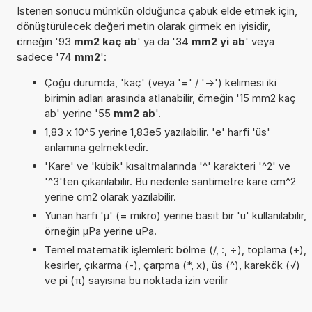
İstenen sonucu mümkün olduğunca çabuk elde etmek için,
dönüştürülecek değeri metin olarak girmek en iyisidir,
örneğin '93
mm2 kaç ab
' ya da '34
mm2 yi ab
' veya
sadece '74
mm2
':
Çoğu durumda, 'kaç' (veya '=' / '->') kelimesi iki
birimin adları arasında atlanabilir, örneğin '15 mm2 kaç
ab' yerine '55
mm2 ab
'.
1,83 x 10^5 yerine 1,83e5 yazılabilir. 'e' harfi 'üs'
anlamına gelmektedir.
'Kare' ve 'kübik' kısaltmalarında '^' karakteri '^2' ve
'^3'ten çıkarılabilir. Bu nedenle santimetre kare cm^2
yerine cm2 olarak yazılabilir.
Yunan harfi 'µ' (= mikro) yerine basit bir 'u' kullanılabilir,
örneğin µPa yerine uPa.
Temel matematik işlemleri: bölme (/, :, ÷), toplama (+),
kesirler, çıkarma (-), çarpma (*, x), üs (^), karekök (√)
ve pi (π) sayısına bu noktada izin verilir