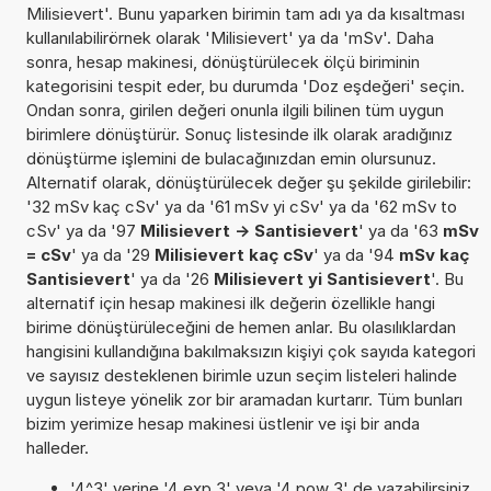
Milisievert'. Bunu yaparken birimin tam adı ya da kısaltması
kullanılabilirörnek olarak 'Milisievert' ya da 'mSv'. Daha
sonra, hesap makinesi, dönüştürülecek ölçü biriminin
kategorisini tespit eder, bu durumda 'Doz eşdeğeri' seçin.
Ondan sonra, girilen değeri onunla ilgili bilinen tüm uygun
birimlere dönüştürür. Sonuç listesinde ilk olarak aradığınız
dönüştürme işlemini de bulacağınızdan emin olursunuz.
Alternatif olarak, dönüştürülecek değer şu şekilde girilebilir:
'32 mSv kaç cSv' ya da '61 mSv yi cSv' ya da '62 mSv to
cSv' ya da '97
Milisievert -> Santisievert
' ya da '63
mSv
= cSv
' ya da '29
Milisievert kaç cSv
' ya da '94
mSv kaç
Santisievert
' ya da '26
Milisievert yi Santisievert
'. Bu
alternatif için hesap makinesi ilk değerin özellikle hangi
birime dönüştürüleceğini de hemen anlar. Bu olasılıklardan
hangisini kullandığına bakılmaksızın kişiyi çok sayıda kategori
ve sayısız desteklenen birimle uzun seçim listeleri halinde
uygun listeye yönelik zor bir aramadan kurtarır. Tüm bunları
bizim yerimize hesap makinesi üstlenir ve işi bir anda
halleder.
'4^3' yerine '4 exp 3' veya '4 pow 3' de yazabilirsiniz.