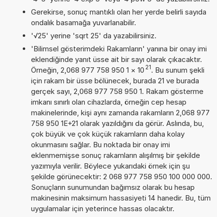
Gerekirse, sonuç mantıklı olan her yerde belirli sayıda
ondalık basamağa yuvarlanabilir.
'√25' yerine 'sqrt 25' da yazabilirsiniz.
'Bilimsel gösterimdeki Rakamların' yanına bir onay imi
eklendiğinde yanıt üsse ait bir sayı olarak çıkacaktır.
21
Örneğin, 2,068 977 758 950 1
×
10
. Bu sunum şekli
için rakam bir üsse bölünecek, burada 21 ve burada
gerçek sayı, 2,068 977 758 950 1. Rakam gösterme
imkanı sınırlı olan cihazlarda, örneğin cep hesap
makinelerinde, kişi aynı zamanda rakamların 2,068 977
758 950 1E+21 olarak yazıldığını da görür. Aslında, bu,
çok büyük ve çok küçük rakamların daha kolay
okunmasını sağlar. Bu noktada bir onay imi
eklenmemişse sonuç rakamların alışılmış bir şekilde
yazımıyla verilir. Böylece yukarıdaki örnek için şu
şekilde görünecektir: 2 068 977 758 950 100 000 000.
Sonuçların sunumundan bağımsız olarak bu hesap
makinesinin maksimum hassasiyeti 14 hanedir. Bu, tüm
uygulamalar için yeterince hassas olacaktır.