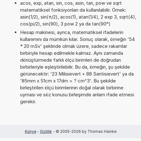
acos, exp, atan, sin, cos, asin, tan, pow ve sqrt
matematiksel fonksiyonları da kullanılabilir. Örnek:
asin(1/2), sin(π/2), acos(1), atan(1/4), 2 exp 3, sqrt(4),
cos(pi/2), sin(90), 3 pow 2 ya da tan(90°)
Hesap makinesi, ayrıca, matematiksel ifadelerin
kullanımını da mümkün kılar. Sonuç olarak, örneğin '54
* 20 mSv' şeklinde olmak üzere, sadece rakamlar
birbiriyle hesap edilmekle kalmaz. Aynı zamanda
dönüştürmede farklı ölçü birimleri de doğrudan
birbirleriyle eşleştirilebilir. Bu da, örneğin, şu şekilde
görünecektir: '23 Milisievert + 88 Santisievert' ya da
'85mm x 51cm x 17dm = ? cm^3'. Bu şekilde
birleştirilen ölçü birimlerinin doğal olarak birbirine
uyması ve söz konusu birleşimde anlam ifade etmesi
gerekir.
Künye
-
Gizlilik
- © 2005-2026 by Thomas Hainke