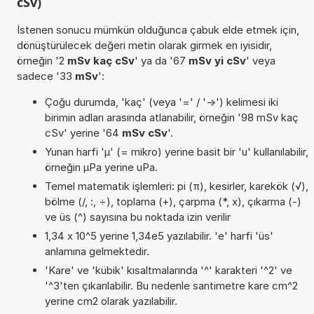
cSv)
İstenen sonucu mümkün olduğunca çabuk elde etmek için,
dönüştürülecek değeri metin olarak girmek en iyisidir,
örneğin '2
mSv kaç cSv
' ya da '67
mSv yi cSv
' veya
sadece '33
mSv
':
Çoğu durumda, 'kaç' (veya '=' / '->') kelimesi iki
birimin adları arasında atlanabilir, örneğin '98 mSv kaç
cSv' yerine '64
mSv cSv
'.
Yunan harfi 'µ' (= mikro) yerine basit bir 'u' kullanılabilir,
örneğin µPa yerine uPa.
Temel matematik işlemleri: pi (π), kesirler, karekök (√),
bölme (/, :, ÷), toplama (+), çarpma (*, x), çıkarma (-)
ve üs (^) sayısına bu noktada izin verilir
1,34 x 10^5 yerine 1,34e5 yazılabilir. 'e' harfi 'üs'
anlamına gelmektedir.
'Kare' ve 'kübik' kısaltmalarında '^' karakteri '^2' ve
'^3'ten çıkarılabilir. Bu nedenle santimetre kare cm^2
yerine cm2 olarak yazılabilir.