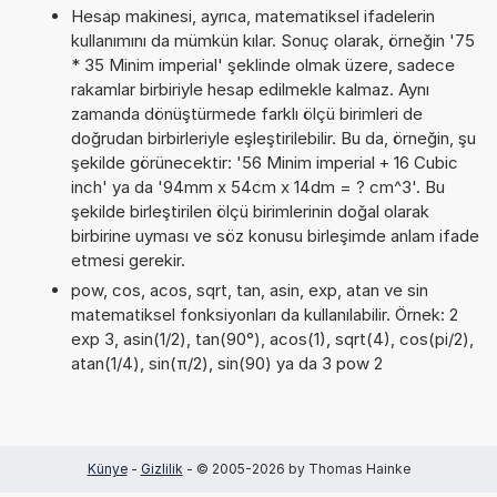
Hesap makinesi, ayrıca, matematiksel ifadelerin
kullanımını da mümkün kılar. Sonuç olarak, örneğin '75
* 35 Minim imperial' şeklinde olmak üzere, sadece
rakamlar birbiriyle hesap edilmekle kalmaz. Aynı
zamanda dönüştürmede farklı ölçü birimleri de
doğrudan birbirleriyle eşleştirilebilir. Bu da, örneğin, şu
şekilde görünecektir: '56 Minim imperial + 16 Cubic
inch' ya da '94mm x 54cm x 14dm = ? cm^3'. Bu
şekilde birleştirilen ölçü birimlerinin doğal olarak
birbirine uyması ve söz konusu birleşimde anlam ifade
etmesi gerekir.
pow, cos, acos, sqrt, tan, asin, exp, atan ve sin
matematiksel fonksiyonları da kullanılabilir. Örnek: 2
exp 3, asin(1/2), tan(90°), acos(1), sqrt(4), cos(pi/2),
atan(1/4), sin(π/2), sin(90) ya da 3 pow 2
Künye
-
Gizlilik
- © 2005-2026 by Thomas Hainke