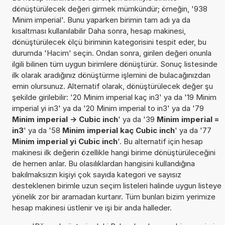
dönüştürülecek değeri girmek mümkündür; örneğin, '938
Minim imperial'. Bunu yaparken birimin tam adı ya da
kısaltması kullanılabilir Daha sonra, hesap makinesi,
dönüştürülecek ölçü biriminin kategorisini tespit eder, bu
durumda 'Hacim' seçin. Ondan sonra, girilen değeri onunla
ilgili bilinen tüm uygun birimlere dönüştürür. Sonuç listesinde
ilk olarak aradığınız dönüştürme işlemini de bulacağınızdan
emin olursunuz. Alternatif olarak, dönüştürülecek değer şu
şekilde girilebilir: '20 Minim imperial kaç in3' ya da '19 Minim
imperial yi in3' ya da '20 Minim imperial to in3' ya da '79
Minim imperial -> Cubic inch
' ya da '39
Minim imperial =
in3
' ya da '58
Minim imperial kaç Cubic inch
' ya da '77
Minim imperial yi Cubic inch
'. Bu alternatif için hesap
makinesi ilk değerin özellikle hangi birime dönüştürüleceğini
de hemen anlar. Bu olasılıklardan hangisini kullandığına
bakılmaksızın kişiyi çok sayıda kategori ve sayısız
desteklenen birimle uzun seçim listeleri halinde uygun listeye
yönelik zor bir aramadan kurtarır. Tüm bunları bizim yerimize
hesap makinesi üstlenir ve işi bir anda halleder.