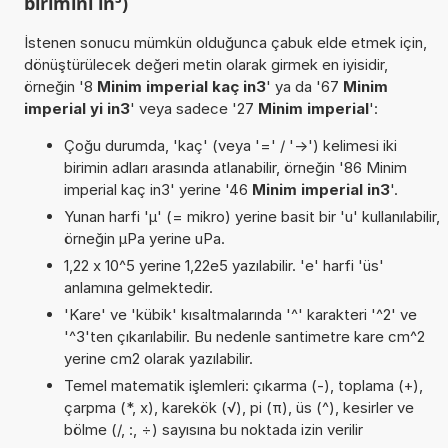
birimini in³)
İstenen sonucu mümkün olduğunca çabuk elde etmek için,
dönüştürülecek değeri metin olarak girmek en iyisidir,
örneğin '8
Minim imperial kaç in3
' ya da '67
Minim
imperial yi in3
' veya sadece '27
Minim imperial
':
Çoğu durumda, 'kaç' (veya '=' / '->') kelimesi iki
birimin adları arasında atlanabilir, örneğin '86 Minim
imperial kaç in3' yerine '46
Minim imperial in3
'.
Yunan harfi 'µ' (= mikro) yerine basit bir 'u' kullanılabilir,
örneğin µPa yerine uPa.
1,22 x 10^5 yerine 1,22e5 yazılabilir. 'e' harfi 'üs'
anlamına gelmektedir.
'Kare' ve 'kübik' kısaltmalarında '^' karakteri '^2' ve
'^3'ten çıkarılabilir. Bu nedenle santimetre kare cm^2
yerine cm2 olarak yazılabilir.
Temel matematik işlemleri: çıkarma (-), toplama (+),
çarpma (*, x), karekök (√), pi (π), üs (^), kesirler ve
bölme (/, :, ÷) sayısına bu noktada izin verilir