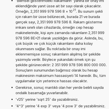
'Bilimsel gösterimdeki Rakamların' yanına bir onay imi
eklendiğinde yanıt üsse ait bir sayı olarak çıkacaktır.
21
Örneğin, 2,351 999 978 596 8
×
10
. Bu sunum şekli
için rakam bir üsse bölünecek, burada 21 ve burada
gerçek sayı, 2,351 999 978 596 8. Rakam gösterme
imkanı sınırlı olan cihazlarda, örneğin cep hesap
makinelerinde, kişi aynı zamanda rakamların 2,351 999
978 596 8E+21 olarak yazıldığını da görür. Aslında, bu,
çok büyük ve çok küçük rakamların daha kolay
okunmasını sağlar. Bu noktada bir onay imi
eklenmemişse sonuç rakamların alışılmış bir şekilde
yazımıyla verilir. Böylece yukarıdaki örnek için şu
şekilde görünecektir: 2 351 999 978 596 800 000 000.
Sonuçların sunumundan bağımsız olarak bu hesap
makinesinin maksimum hassasiyeti 14 hanedir. Bu, tüm
uygulamalar için yeterince hassas olacaktır.
Gerekirse, sonuç mantıklı olan her yerde belirli sayıda
ondalık basamağa yuvarlanabilir.
'√25' yerine 'sqrt 25' da yazabilirsiniz.
'4^3' yerine '4 exp 3' veya '4 pow 3' de yazabilirsiniz.