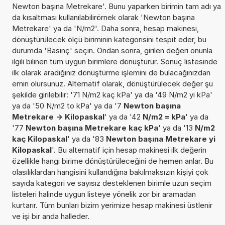
Newton başına Metrekare'. Bunu yaparken birimin tam adı ya
da kısaltması kullanılabilirörnek olarak 'Newton başına
Metrekare' ya da 'N/m2'. Daha sonra, hesap makinesi,
dönüştürülecek ölçü biriminin kategorisini tespit eder, bu
durumda 'Basınç' seçin. Ondan sonra, girilen değeri onunla
ilgili bilinen tüm uygun birimlere dönüştürür. Sonuç listesinde
ilk olarak aradığınız dönüştürme işlemini de bulacağınızdan
emin olursunuz. Alternatif olarak, dönüştürülecek değer şu
şekilde girilebilir: '71 N/m2 kaç kPa' ya da '49 N/m2 yi kPa'
ya da '50 N/m2 to kPa' ya da '7
Newton başına
Metrekare -> Kilopaskal
' ya da '42
N/m2 = kPa
' ya da
'77
Newton başına Metrekare kaç kPa
' ya da '13
N/m2
kaç Kilopaskal
' ya da '83
Newton başına Metrekare yi
Kilopaskal
'. Bu alternatif için hesap makinesi ilk değerin
özellikle hangi birime dönüştürüleceğini de hemen anlar. Bu
olasılıklardan hangisini kullandığına bakılmaksızın kişiyi çok
sayıda kategori ve sayısız desteklenen birimle uzun seçim
listeleri halinde uygun listeye yönelik zor bir aramadan
kurtarır. Tüm bunları bizim yerimize hesap makinesi üstlenir
ve işi bir anda halleder.