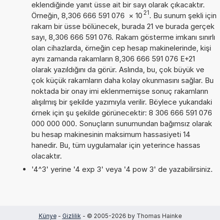
eklendiğinde yanıt üsse ait bir sayı olarak çıkacaktır.
21
Örneğin, 8,306 666 591 076
×
10
. Bu sunum şekli için
rakam bir üsse bölünecek, burada 21 ve burada gerçek
sayı, 8,306 666 591 076. Rakam gösterme imkanı sınırlı
olan cihazlarda, örneğin cep hesap makinelerinde, kişi
aynı zamanda rakamların 8,306 666 591 076 E+21
olarak yazıldığını da görür. Aslında, bu, çok büyük ve
çok küçük rakamların daha kolay okunmasını sağlar. Bu
noktada bir onay imi eklenmemişse sonuç rakamların
alışılmış bir şekilde yazımıyla verilir. Böylece yukarıdaki
örnek için şu şekilde görünecektir: 8 306 666 591 076
000 000 000. Sonuçların sunumundan bağımsız olarak
bu hesap makinesinin maksimum hassasiyeti 14
hanedir. Bu, tüm uygulamalar için yeterince hassas
olacaktır.
'4^3' yerine '4 exp 3' veya '4 pow 3' de yazabilirsiniz.
Künye
-
Gizlilik
- © 2005-2026 by Thomas Hainke