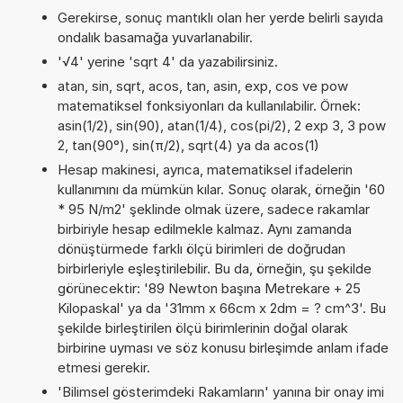
Gerekirse, sonuç mantıklı olan her yerde belirli sayıda
ondalık basamağa yuvarlanabilir.
'√4' yerine 'sqrt 4' da yazabilirsiniz.
atan, sin, sqrt, acos, tan, asin, exp, cos ve pow
matematiksel fonksiyonları da kullanılabilir. Örnek:
asin(1/2), sin(90), atan(1/4), cos(pi/2), 2 exp 3, 3 pow
2, tan(90°), sin(π/2), sqrt(4) ya da acos(1)
Hesap makinesi, ayrıca, matematiksel ifadelerin
kullanımını da mümkün kılar. Sonuç olarak, örneğin '60
* 95 N/m2' şeklinde olmak üzere, sadece rakamlar
birbiriyle hesap edilmekle kalmaz. Aynı zamanda
dönüştürmede farklı ölçü birimleri de doğrudan
birbirleriyle eşleştirilebilir. Bu da, örneğin, şu şekilde
görünecektir: '89 Newton başına Metrekare + 25
Kilopaskal' ya da '31mm x 66cm x 2dm = ? cm^3'. Bu
şekilde birleştirilen ölçü birimlerinin doğal olarak
birbirine uyması ve söz konusu birleşimde anlam ifade
etmesi gerekir.
'Bilimsel gösterimdeki Rakamların' yanına bir onay imi