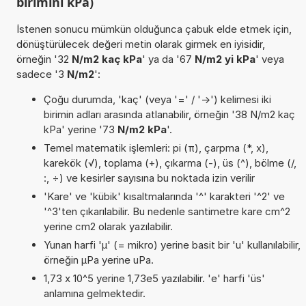
birimini kPa)
İstenen sonucu mümkün olduğunca çabuk elde etmek için,
dönüştürülecek değeri metin olarak girmek en iyisidir,
örneğin '32
N/m2 kaç kPa
' ya da '67
N/m2 yi kPa
' veya
sadece '3
N/m2
':
Çoğu durumda, 'kaç' (veya '=' / '->') kelimesi iki
birimin adları arasında atlanabilir, örneğin '38 N/m2 kaç
kPa' yerine '73
N/m2 kPa
'.
Temel matematik işlemleri: pi (π), çarpma (*, x),
karekök (√), toplama (+), çıkarma (-), üs (^), bölme (/,
:, ÷) ve kesirler sayısına bu noktada izin verilir
'Kare' ve 'kübik' kısaltmalarında '^' karakteri '^2' ve
'^3'ten çıkarılabilir. Bu nedenle santimetre kare cm^2
yerine cm2 olarak yazılabilir.
Yunan harfi 'µ' (= mikro) yerine basit bir 'u' kullanılabilir,
örneğin µPa yerine uPa.
1,73 x 10^5 yerine 1,73e5 yazılabilir. 'e' harfi 'üs'
anlamına gelmektedir.