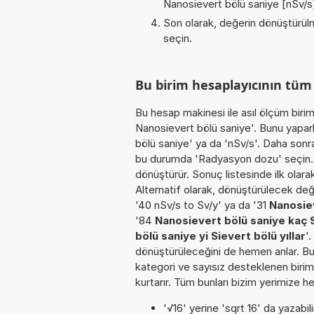
Nanosievert bölü saniye [nSv/s
Son olarak, değerin dönüştürülm
seçin.
Bu birim hesaplayıcının tüm
Bu hesap makinesi ile asıl ölçüm biri
Nanosievert bölü saniye'. Bunu yaparke
bölü saniye' ya da 'nSv/s'. Daha sonr
bu durumda 'Radyasyon dozu' seçin. On
dönüştürür. Sonuç listesinde ilk olar
Alternatif olarak, dönüştürülecek değe
'40 nSv/s to Sv/y' ya da '31
Nanosiev
'84
Nanosievert bölü saniye kaç 
bölü saniye yi Sievert bölü yıllar
'
dönüştürüleceğini de hemen anlar. Bu o
kategori ve sayısız desteklenen birim
kurtarır. Tüm bunları bizim yerimize he
'√16' yerine 'sqrt 16' da yazabili