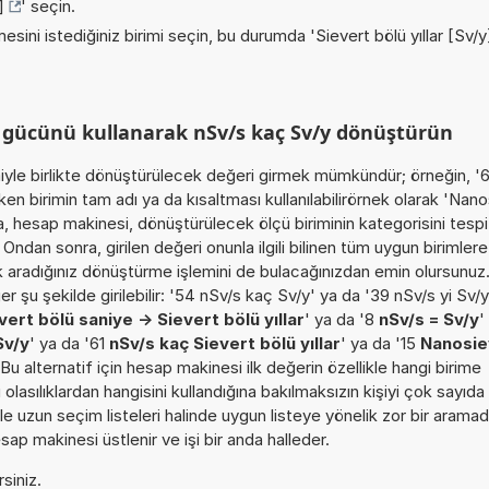
]
' seçin.
esini istediğiniz birimi seçin, bu durumda '
Sievert bölü yıllar [Sv/y
 gücünü kullanarak nSv/s kaç Sv/y dönüştürün
miyle birlikte dönüştürülecek değeri girmek mümkündür; örneğin, '
n birimin tam adı ya da kısaltması kullanılabilirörnek olarak 'Nan
a, hesap makinesi, dönüştürülecek ölçü biriminin kategorisini tespi
dan sonra, girilen değeri onunla ilgili bilinen tüm uygun birimlere
ak aradığınız dönüştürme işlemini de bulacağınızdan emin olursunuz
r şu şekilde girilebilir: '54 nSv/s kaç Sv/y' ya da '39 nSv/s yi Sv/
ert bölü saniye -> Sievert bölü yıllar
' ya da '8
nSv/s = Sv/y
'
Sv/y
' ya da '61
nSv/s kaç Sievert bölü yıllar
' ya da '15
Nanosie
. Bu alternatif için hesap makinesi ilk değerin özellikle hangi birime
lasılıklardan hangisini kullandığına bakılmaksızın kişiyi çok sayıda
le uzun seçim listeleri halinde uygun listeye yönelik zor bir arama
sap makinesi üstlenir ve işi bir anda halleder.
rsiniz.