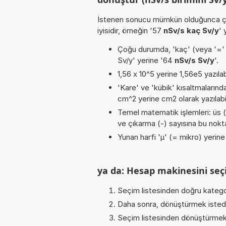
İstenen sonucu mümkün olduğunca ça
iyisidir, örneğin '57
nSv/s kaç Sv/y
'
Çoğu durumda, 'kaç' (veya '=' / '
Sv/y' yerine '64
nSv/s Sv/y
'.
1,56 x 10^5 yerine 1,56e5 yazılab
'Kare' ve 'kübik' kısaltmalarında
cm^2 yerine cm2 olarak yazılabil
Temel matematik işlemleri: üs (^)
ve çıkarma (-) sayısına bu noktad
Yunan harfi 'µ' (= mikro) yerine b
ya da: Hesap makinesini seçi
Seçim listesinden doğru katego
Daha sonra, dönüştürmek istediğ
Seçim listesinden dönüştürmek 