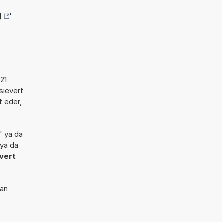
]
'
621
osievert
t eder,
.
y' ya da
 ya da
vert
dan