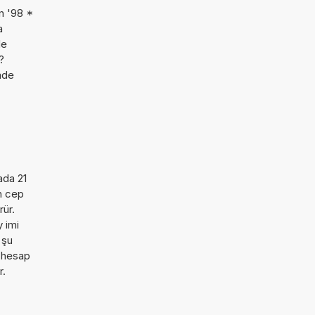
n '98 *
a
de
?
imde
ada 21
n cep
rür.
 imi
 şu
u hesap
r.