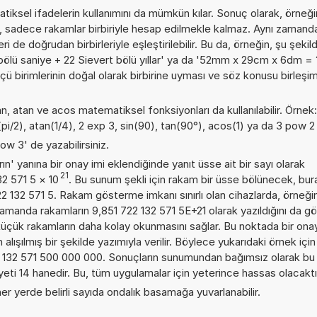
iksel ifadelerin kullanımını da mümkün kılar. Sonuç olarak, örneği
, sadece rakamlar birbiriyle hesap edilmekle kalmaz. Aynı zamand
i de doğrudan birbirleriyle eşleştirilebilir. Bu da, örneğin, şu şekil
bölü saniye + 22 Sievert bölü yıllar' ya da '52mm x 29cm x 6dm = 
ölçü birimlerinin doğal olarak birbirine uyması ve söz konusu birleş
an, atan ve acos matematiksel fonksiyonları da kullanılabilir. Örnek:
s(pi/2), atan(1/4), 2 exp 3, sin(90), tan(90°), acos(1) ya da 3 pow 2
ow 3' de yazabilirsiniz.
n' yanına bir onay imi eklendiğinde yanıt üsse ait bir sayı olarak
21
32 571 5
×
10
. Bu sunum şekli için rakam bir üsse bölünecek, bur
2 132 571 5. Rakam gösterme imkanı sınırlı olan cihazlarda, örneği
amanda rakamların 9,851 722 132 571 5E+21 olarak yazıldığını da gö
üçük rakamların daha kolay okunmasını sağlar. Bu noktada bir onay
ışılmış bir şekilde yazımıyla verilir. Böylece yukarıdaki örnek için
2 132 571 500 000 000. Sonuçların sunumundan bağımsız olarak b
i 14 hanedir. Bu, tüm uygulamalar için yeterince hassas olacaktı
er yerde belirli sayıda ondalık basamağa yuvarlanabilir.