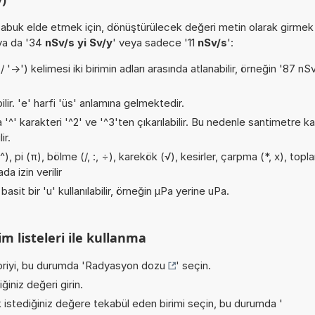
buk elde etmek için, dönüştürülecek değeri metin olarak girmek
 ya da '34
nSv/s yi Sv/y
' veya sadece '11
nSv/s
':
->') kelimesi iki birimin adları arasında atlanabilir, örneğin '87 nS
ilir. 'e' harfi 'üs' anlamına gelmektedir.
 '^' karakteri '^2' ve '^3'ten çıkarılabilir. Bu nedenle santimetre k
ir.
, pi (π), bölme (/, :, ÷), karekök (√), kesirler, çarpma (*, x), topl
a izin verilir
asit bir 'u' kullanılabilir, örneğin µPa yerine uPa.
m listeleri ile kullanma
riyi, bu durumda '
Radyasyon dozu
' seçin.
iniz değeri girin.
istediğiniz değere tekabül eden birimi seçin, bu durumda '