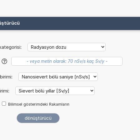
üştürücü
kategorisi:
?
birimi:
rimi:
Bilimsel gösterimdeki Rakamların