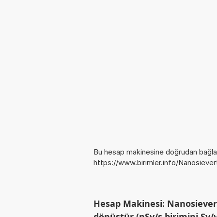
Bu hesap makinesine doğrudan bağlan
https://www.birimler.info/Nanosieve
Hesap Makinesi: Nanosievert 
dönüştür (nSv/s birimini Sv/