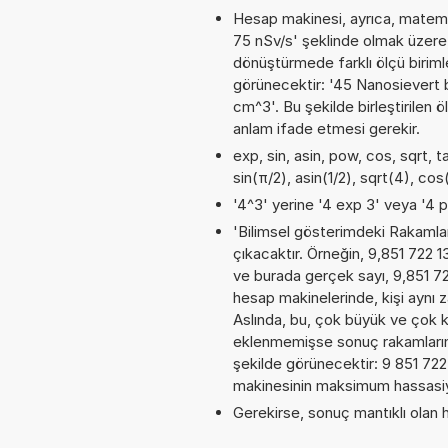
Hesap makinesi, ayrıca, matemat
75 nSv/s' şeklinde olmak üzere
dönüştürmede farklı ölçü birimler
görünecektir: '45 Nanosievert 
cm^3'. Bu şekilde birleştirilen 
anlam ifade etmesi gerekir.
exp, sin, asin, pow, cos, sqrt, t
sin(π/2), asin(1/2), sqrt(4), co
'4^3' yerine '4 exp 3' veya '4 p
'Bilimsel gösterimdeki Rakamları
çıkacaktır. Örneğin, 9,851 722 1
ve burada gerçek sayı, 9,851 72
hesap makinelerinde, kişi aynı z
Aslında, bu, çok büyük ve çok k
eklenmemişse sonuç rakamların al
şekilde görünecektir: 9 851 72
makinesinin maksimum hassasiyet
Gerekirse, sonuç mantıklı olan h