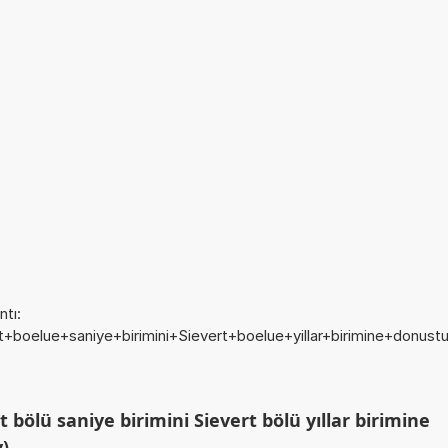
tı:
rt+boelue+saniye+birimini+Sievert+boelue+yillar+birimine+donustu
bölü saniye birimini Sievert bölü yıllar birimine
y)