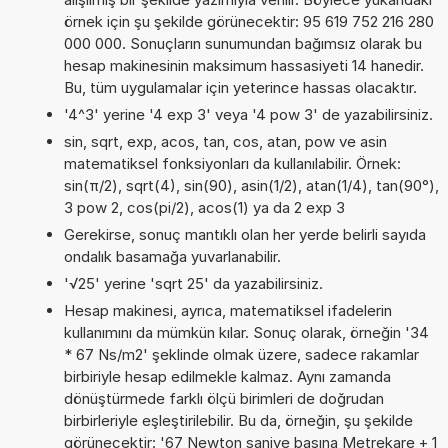
örnek için şu şekilde görünecektir: 95 619 752 216 280
000 000. Sonuçların sunumundan bağımsız olarak bu
hesap makinesinin maksimum hassasiyeti 14 hanedir.
Bu, tüm uygulamalar için yeterince hassas olacaktır.
'4^3' yerine '4 exp 3' veya '4 pow 3' de yazabilirsiniz.
sin, sqrt, exp, acos, tan, cos, atan, pow ve asin
matematiksel fonksiyonları da kullanılabilir. Örnek:
sin(π/2), sqrt(4), sin(90), asin(1/2), atan(1/4), tan(90°),
3 pow 2, cos(pi/2), acos(1) ya da 2 exp 3
Gerekirse, sonuç mantıklı olan her yerde belirli sayıda
ondalık basamağa yuvarlanabilir.
'√25' yerine 'sqrt 25' da yazabilirsiniz.
Hesap makinesi, ayrıca, matematiksel ifadelerin
kullanımını da mümkün kılar. Sonuç olarak, örneğin '34
* 67 Ns/m2' şeklinde olmak üzere, sadece rakamlar
birbiriyle hesap edilmekle kalmaz. Aynı zamanda
dönüştürmede farklı ölçü birimleri de doğrudan
birbirleriyle eşleştirilebilir. Bu da, örneğin, şu şekilde
görünecektir: '67 Newton saniye başına Metrekare + 1