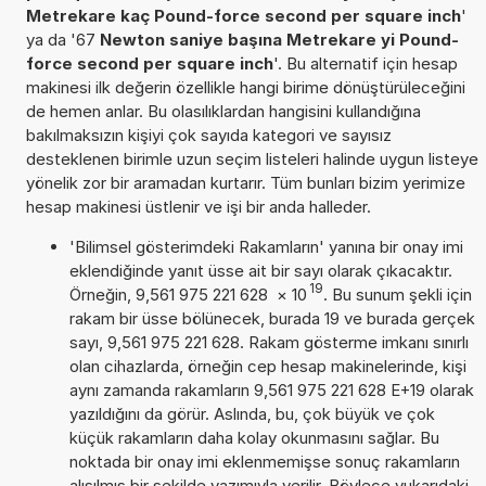
Metrekare kaç Pound-force second per square inch
'
ya da '67
Newton saniye başına Metrekare yi Pound-
force second per square inch
'. Bu alternatif için hesap
makinesi ilk değerin özellikle hangi birime dönüştürüleceğini
de hemen anlar. Bu olasılıklardan hangisini kullandığına
bakılmaksızın kişiyi çok sayıda kategori ve sayısız
desteklenen birimle uzun seçim listeleri halinde uygun listeye
yönelik zor bir aramadan kurtarır. Tüm bunları bizim yerimize
hesap makinesi üstlenir ve işi bir anda halleder.
'Bilimsel gösterimdeki Rakamların' yanına bir onay imi
eklendiğinde yanıt üsse ait bir sayı olarak çıkacaktır.
19
Örneğin, 9,561 975 221 628
×
10
. Bu sunum şekli için
rakam bir üsse bölünecek, burada 19 ve burada gerçek
sayı, 9,561 975 221 628. Rakam gösterme imkanı sınırlı
olan cihazlarda, örneğin cep hesap makinelerinde, kişi
aynı zamanda rakamların 9,561 975 221 628 E+19 olarak
yazıldığını da görür. Aslında, bu, çok büyük ve çok
küçük rakamların daha kolay okunmasını sağlar. Bu
noktada bir onay imi eklenmemişse sonuç rakamların
alışılmış bir şekilde yazımıyla verilir. Böylece yukarıdaki