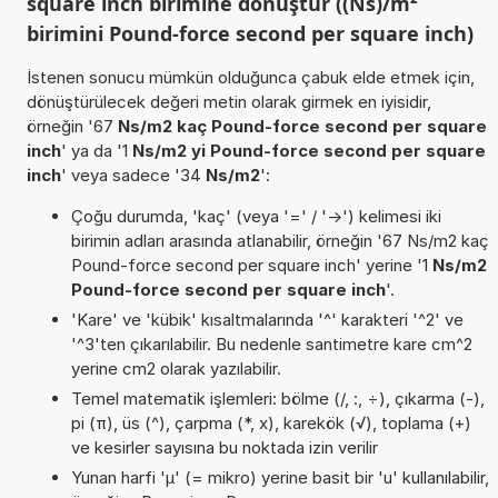
square inch birimine dönüştür ((Ns)/m²
birimini Pound-force second per square inch)
İstenen sonucu mümkün olduğunca çabuk elde etmek için,
dönüştürülecek değeri metin olarak girmek en iyisidir,
örneğin '67
Ns/m2 kaç Pound-force second per square
inch
' ya da '1
Ns/m2 yi Pound-force second per square
inch
' veya sadece '34
Ns/m2
':
Çoğu durumda, 'kaç' (veya '=' / '->') kelimesi iki
birimin adları arasında atlanabilir, örneğin '67 Ns/m2 kaç
Pound-force second per square inch' yerine '1
Ns/m2
Pound-force second per square inch
'.
'Kare' ve 'kübik' kısaltmalarında '^' karakteri '^2' ve
'^3'ten çıkarılabilir. Bu nedenle santimetre kare cm^2
yerine cm2 olarak yazılabilir.
Temel matematik işlemleri: bölme (/, :, ÷), çıkarma (-),
pi (π), üs (^), çarpma (*, x), karekök (√), toplama (+)
ve kesirler sayısına bu noktada izin verilir
Yunan harfi 'µ' (= mikro) yerine basit bir 'u' kullanılabilir,