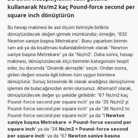
kullanarak Ns/m2 kaç Pound-force second per
square inch dönüştürün
Bu hesap makinesi ile asıl ölçüm birimiyle birlikte
dönüştürülecek değeri girmek mümkündür; örneğin, '832
Newton saniye başına Metrekare'. Bunu yaparken birimin
tam adı ya da kısaltması kullanılabilirörnek olarak 'Newton
saniye başına Metrekare' ya da 'Ns/m2'. Daha sonra, hesap
makinesi, dönüştürülecek ölçü biriminin kategorisini tespit
eder, bu durumda 'Dinamik akmazlık' seçin. Ondan sonra,
girilen değeri onunla ilgili bilinen tüm uygun birimlere
dönüştürür. Sonuç listesinde ilk olarak aradığınız dönüştürme
işlemini de bulacağınızdan emin olursunuz. Alternatif olarak,
dönüştürülecek değer şu şekilde girilebilir: '67 Ns/m2 kaç
Pound-force second per square inch' ya da '35 Ns/m2 yi
Pound-force second per square inch' ya da '36 Ns/m2 to
Pound-force second per square inch' ya da '1
Newton
saniye başına Metrekare -> Pound-force second per
square inch
' ya da '34
Ns/m2 = Pound-force second
per square inch
' ya da '67
Newton saniye başına