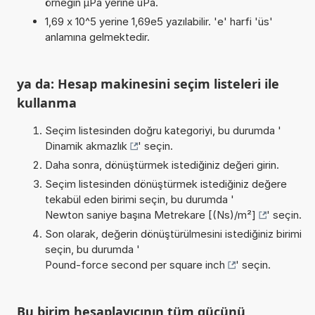
örneğin µPa yerine uPa.
1,69 x 10^5 yerine 1,69e5 yazılabilir. 'e' harfi 'üs'
anlamına gelmektedir.
ya da: Hesap makinesini seçim listeleri ile
kullanma
Seçim listesinden doğru kategoriyi, bu durumda '
Dinamik akmazlık
' seçin.
Daha sonra, dönüştürmek istediğiniz değeri girin.
Seçim listesinden dönüştürmek istediğiniz değere
tekabül eden birimi seçin, bu durumda '
Newton saniye başına Metrekare [(Ns)/m²]
' seçin.
Son olarak, değerin dönüştürülmesini istediğiniz birimi
seçin, bu durumda '
Pound-force second per square inch
' seçin.
Bu birim hesaplayıcının tüm gücünü