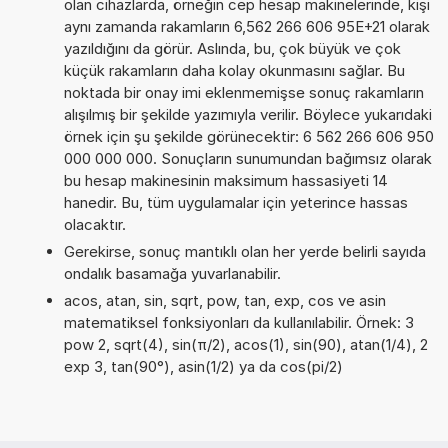
olan cihazlarda, örneğin cep hesap makinelerinde, kişi
aynı zamanda rakamların 6,562 266 606 95E+21 olarak
yazıldığını da görür. Aslında, bu, çok büyük ve çok
küçük rakamların daha kolay okunmasını sağlar. Bu
noktada bir onay imi eklenmemişse sonuç rakamların
alışılmış bir şekilde yazımıyla verilir. Böylece yukarıdaki
örnek için şu şekilde görünecektir: 6 562 266 606 950
000 000 000. Sonuçların sunumundan bağımsız olarak
bu hesap makinesinin maksimum hassasiyeti 14
hanedir. Bu, tüm uygulamalar için yeterince hassas
olacaktır.
Gerekirse, sonuç mantıklı olan her yerde belirli sayıda
ondalık basamağa yuvarlanabilir.
acos, atan, sin, sqrt, pow, tan, exp, cos ve asin
matematiksel fonksiyonları da kullanılabilir. Örnek: 3
pow 2, sqrt(4), sin(π/2), acos(1), sin(90), atan(1/4), 2
exp 3, tan(90°), asin(1/2) ya da cos(pi/2)