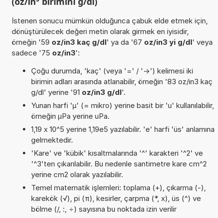
(oz/in³ birimini g/dl)
İstenen sonucu mümkün olduğunca çabuk elde etmek için,
dönüştürülecek değeri metin olarak girmek en iyisidir,
örneğin '59
oz/in3 kaç g/dl
' ya da '67
oz/in3 yi g/dl
' veya
sadece '75
oz/in3
':
Çoğu durumda, 'kaç' (veya '=' / '->') kelimesi iki
birimin adları arasında atlanabilir, örneğin '83 oz/in3 kaç
g/dl' yerine '91
oz/in3 g/dl
'.
Yunan harfi 'µ' (= mikro) yerine basit bir 'u' kullanılabilir,
örneğin µPa yerine uPa.
1,19 x 10^5 yerine 1,19e5 yazılabilir. 'e' harfi 'üs' anlamına
gelmektedir.
'Kare' ve 'kübik' kısaltmalarında '^' karakteri '^2' ve
'^3'ten çıkarılabilir. Bu nedenle santimetre kare cm^2
yerine cm2 olarak yazılabilir.
Temel matematik işlemleri: toplama (+), çıkarma (-),
karekök (√), pi (π), kesirler, çarpma (*, x), üs (^) ve
bölme (/, :, ÷) sayısına bu noktada izin verilir