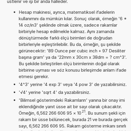
üstlenir ve işi bir anda halleder.
Hesap makinesi, ayrıca, matematiksel ifadelerin
kullanımını da mümkün kılar. Sonuç olarak, örneğin '6 *
14 oz/in3' şeklinde olmak üzere, sadece rakamlar
birbiriyle hesap edilmekle kalmaz. Aynı zamanda
dönüştürmede farklı ölçü birimleri de doğrudan
birbirleriyle eşleştirilebilir. Bu da, örneğin, şu şekilde
görünecektir: '89 Ounce per cubic inch + 97 Desiliter
başına gram' ya da '22mm x 30cm x 38dm = ? cm^3'.
Bu şekilde birleştirilen ölçü birimlerinin doğal olarak
birbirine uyması ve söz konusu birleşimde anlam ifade
etmesi gerekir.
'4^3' yerine '4 exp 3' veya '4 pow 3' de yazabilirsiniz.
'√4' yerine 'sqrt 4' da yazabilirsiniz.
'Bilimsel gösterimdeki Rakamların' yanına bir onay imi
eklendiğinde yanıt üsse ait bir sayı olarak çıkacaktır.
21
Örneğin, 6,562 266 606 95
×
10
. Bu sunum şekli için
rakam bir üsse bölünecek, burada 21 ve burada gerçek
sayı, 6,562 266 606 95. Rakam gösterme imkanı sınırlı