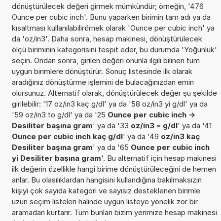
dönüştürülecek değeri girmek mümkündür; örneğin, '476
Ounce per cubic inch'. Bunu yaparken birimin tam adı ya da
kısaltması kullanılabilirörnek olarak 'Ounce per cubic inch' ya
da 'oz/in3'. Daha sonra, hesap makinesi, dönüştürülecek
ölçü biriminin kategorisini tespit eder, bu durumda 'Yoğunluk'
seçin. Ondan sonra, girilen değeri onunla ilgili bilinen tüm
uygun birimlere dönüştürür. Sonuç listesinde ilk olarak
aradığınız dönüştürme işlemini de bulacağınızdan emin
olursunuz. Alternatif olarak, dönüştürülecek değer şu şekilde
girilebilir: '17 oz/in3 kaç g/dl' ya da '58 oz/in3 yi g/dl' ya da
'59 oz/in3 to g/dl' ya da '25
Ounce per cubic inch ->
Desiliter başına gram
' ya da '33
oz/in3 = g/dl
' ya da '41
Ounce per cubic inch kaç g/dl
' ya da '49
oz/in3 kaç
Desiliter başına gram
' ya da '65
Ounce per cubic inch
yi Desiliter başına gram
'. Bu alternatif için hesap makinesi
ilk değerin özellikle hangi birime dönüştürüleceğini de hemen
anlar. Bu olasılıklardan hangisini kullandığına bakılmaksızın
kişiyi çok sayıda kategori ve sayısız desteklenen birimle
uzun seçim listeleri halinde uygun listeye yönelik zor bir
aramadan kurtarır. Tüm bunları bizim yerimize hesap makinesi