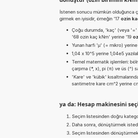
İstenen sonucu mümkün olduğunca ça
girmek en iyisidir, örneğin '17
ozin k
Çoğu durumda, 'kaç' (veya '=' / '
'68 ozin kaç kNm' yerine '19
o
Yunan harfi 'µ' (= mikro) yerine b
1,04 x 10^5 yerine 1,04e5 yazılab
Temel matematik işlemleri: bölme
çarpma (*, x), pi (π) ve üs (^) s
'Kare' ve 'kübik' kısaltmalarında
santimetre kare cm^2 yerine cm2
ya da: Hesap makinesini seçi
Seçim listesinden doğru katego
Daha sonra, dönüştürmek istediğ
Seçim listesinden dönüştürmek 