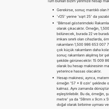
Tüm bunları bizim yerimize hesap makin
Gerekirse, sonuç mantıklı olan h
'√25' yerine 'sqrt 25' da yazabili
'Bilimsel gösterimdeki Rakamları
olarak çıkacaktır. Örneğin, 1,5
bölünecek, burada 22 ve burad
imkanı sınırlı olan cihazlarda, 
rakamların 1,500 986 653 007 7E
çok küçük rakamların daha kola
sonuç rakamların alışılmış bir şe
şekilde görünecektir: 15 009 
olarak bu hesap makinesinin ma
yeterince hassas olacaktır.
Hesap makinesi, ayrıca, matemat
örneğin '57 * 8 ozin' şeklinde 
kalmaz. Aynı zamanda dönüştürme
eşleştirilebilir. Bu da, örneğin
metre' ya da '58mm x 9cm x 59dm
doğal olarak birbirine uyması v