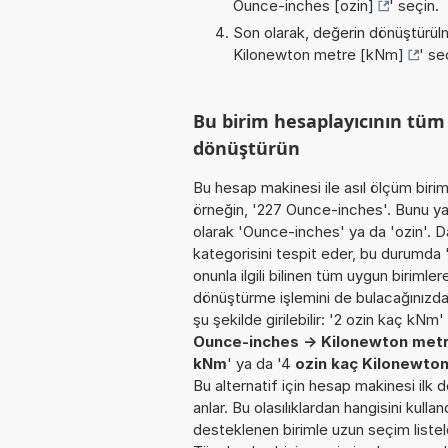
Ounce-inches [ozin]
' seçin.
Son olarak, değerin dönüştürülm
Kilonewton metre [kNm]
' se
Bu birim hesaplayıcının tü
dönüştürün
Bu hesap makinesi ile asıl ölçüm biri
örneğin, '227 Ounce-inches'. Bunu yapa
olarak 'Ounce-inches' ya da 'ozin'. D
kategorisini tespit eder, bu durumda
onunla ilgili bilinen tüm uygun birimle
dönüştürme işlemini de bulacağınızda
şu şekilde girilebilir: '2 ozin kaç kN
Ounce-inches -> Kilonewton met
kNm
' ya da '4
ozin kaç Kilonewto
Bu alternatif için hesap makinesi ilk
anlar. Bu olasılıklardan hangisini kull
desteklenen birimle uzun seçim listele