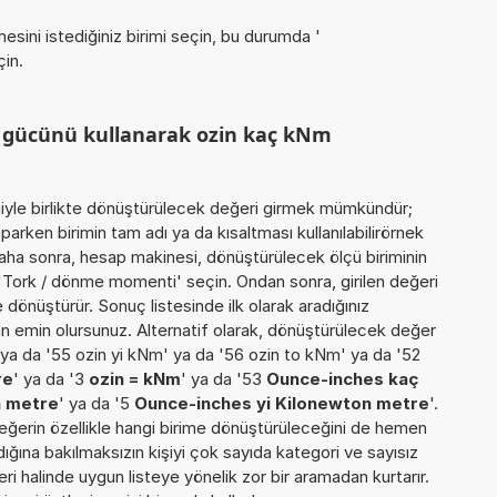
esini istediğiniz birimi seçin, bu durumda '
çin.
m gücünü kullanarak ozin kaç kNm
miyle birlikte dönüştürülecek değeri girmek mümkündür;
rken birimin tam adı ya da kısaltması kullanılabilirörnek
aha sonra, hesap makinesi, dönüştürülecek ölçü biriminin
 'Tork / dönme momenti' seçin. Ondan sonra, girilen değeri
re dönüştürür. Sonuç listesinde ilk olarak aradığınız
n emin olursunuz. Alternatif olarak, dönüştürülecek değer
m' ya da '55 ozin yi kNm' ya da '56 ozin to kNm' ya da '52
re
' ya da '3
ozin = kNm
' ya da '53
Ounce-inches kaç
n metre
' ya da '5
Ounce-inches yi Kilonewton metre
'.
 değerin özellikle hangi birime dönüştürüleceğini de hemen
andığına bakılmaksızın kişiyi çok sayıda kategori ve sayısız
ri halinde uygun listeye yönelik zor bir aramadan kurtarır.