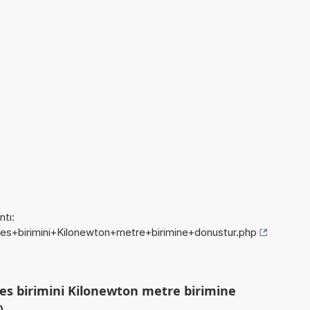
tı:
hes+birimini+Kilonewton+metre+birimine+donustur.php
es birimini Kilonewton metre birimine
)