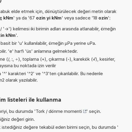
buk elde etmek için, dönüştürülecek değeri metin olarak
aç kNm
' ya da '67
ozin yi kNm
' veya sadece '18
ozin
':
->') kelimesi iki birimin adları arasında atlanabilir, örneğin
zin kNm
'.
asit bir 'u' kullanılabilir, örneğin µPa yerine uPa.
ilir. 'e' harfi 'üs' anlamına gelmektedir.
 (/, :, ÷), toplama (+), çıkarma (-), karekök (√), kesirler,
ayısına bu noktada izin verilir
 '^' karakteri '^2' ve '^3'ten çıkarılabilir. Bu nedenle
 olarak yazılabilir.
m listeleri ile kullanma
riyi, bu durumda '
Tork / dönme momenti
' seçin.
iniz değeri girin.
istediğiniz değere tekabül eden birimi seçin, bu durumda '