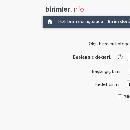
birimler
.info
Hızlı birim dönüştürücü
Birim dön
Ölçü birimleri kategor
Başlangıç değeri:
?
Başlangıç birimi:
Hedef birimi:
Bil