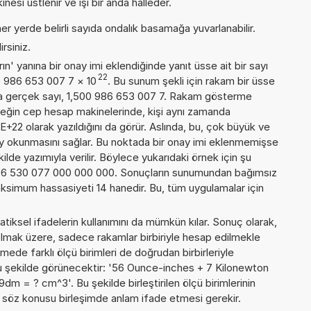
esi üstlenir ve işi bir anda halleder.
er yerde belirli sayıda ondalık basamağa yuvarlanabilir.
rsiniz.
n' yanına bir onay imi eklendiğinde yanıt üsse ait bir sayı
22
00 986 653 007 7
×
10
. Bu sunum şekli için rakam bir üsse
a gerçek sayı, 1,500 986 653 007 7. Rakam gösterme
örneğin cep hesap makinelerinde, kişi aynı zamanda
+22 olarak yazıldığını da görür. Aslında, bu, çok büyük ve
y okunmasını sağlar. Bu noktada bir onay imi eklenmemişse
kilde yazımıyla verilir. Böylece yukarıdaki örnek için şu
866 530 077 000 000 000. Sonuçların sunumundan bağımsız
ksimum hassasiyeti 14 hanedir. Bu, tüm uygulamalar için
iksel ifadelerin kullanımını da mümkün kılar. Sonuç olarak,
olmak üzere, sadece rakamlar birbiriyle hesap edilmekle
de farklı ölçü birimleri de doğrudan birbirleriyle
, şu şekilde görünecektir: '56 Ounce-inches + 7 Kilonewton
 = ? cm^3'. Bu şekilde birleştirilen ölçü birimlerinin
e söz konusu birleşimde anlam ifade etmesi gerekir.