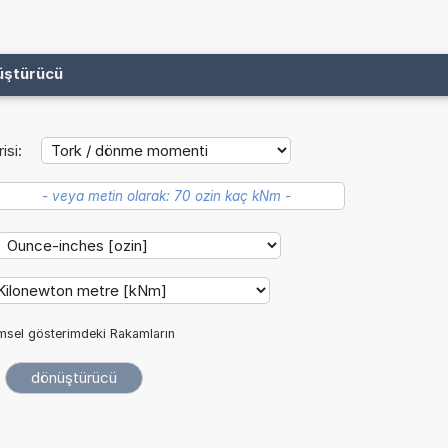
üştürücü
isi:
imsel gösterimdeki Rakamların