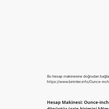
Bu hesap makinesine doğrudan bağlan
https://www.birimler.info/Ounce-inc
Hesap Makinesi: Ounce-inch
dönüştür (ozin birimini kNm