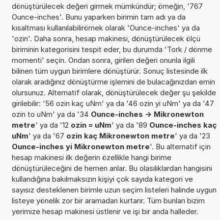
dönüştürülecek değeri girmek mümkündür; örneğin, '767
Ounce-inches'. Bunu yaparken birimin tam adı ya da
kısaltması kullanılabilirörnek olarak 'Ounce-inches' ya da
'ozin'. Daha sonra, hesap makinesi, dönüştürülecek ölçü
biriminin kategorisini tespit eder, bu durumda 'Tork / dönme
momenti' seçin. Ondan sonra, girilen değeri onunla ilgili
bilinen tüm uygun birimlere dönüştürür. Sonuç listesinde ilk
olarak aradığınız dönüştürme işlemini de bulacağınızdan emin
olursunuz. Alternatif olarak, dönüştürülecek değer şu şekilde
girilebilir: '56 ozin kaç uNm' ya da '46 ozin yi uNm' ya da '47
ozin to uNm' ya da '34
Ounce-inches -> Mikronewton
metre
' ya da '12
ozin = uNm
' ya da '89
Ounce-inches kaç
uNm
' ya da '67
ozin kaç Mikronewton metre
' ya da '23
Ounce-inches yi Mikronewton metre
'. Bu alternatif için
hesap makinesi ilk değerin özellikle hangi birime
dönüştürüleceğini de hemen anlar. Bu olasılıklardan hangisini
kullandığına bakılmaksızın kişiyi çok sayıda kategori ve
sayısız desteklenen birimle uzun seçim listeleri halinde uygun
listeye yönelik zor bir aramadan kurtarır. Tüm bunları bizim
yerimize hesap makinesi üstlenir ve işi bir anda halleder.