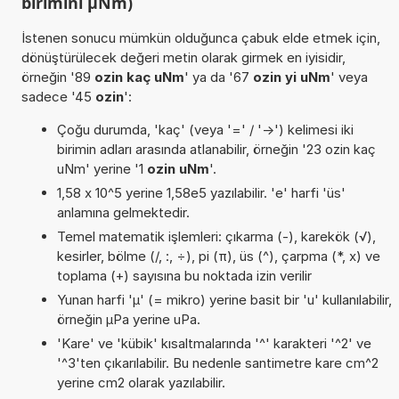
birimini µNm)
İstenen sonucu mümkün olduğunca çabuk elde etmek için,
dönüştürülecek değeri metin olarak girmek en iyisidir,
örneğin '89
ozin kaç uNm
' ya da '67
ozin yi uNm
' veya
sadece '45
ozin
':
Çoğu durumda, 'kaç' (veya '=' / '->') kelimesi iki
birimin adları arasında atlanabilir, örneğin '23 ozin kaç
uNm' yerine '1
ozin uNm
'.
1,58 x 10^5 yerine 1,58e5 yazılabilir. 'e' harfi 'üs'
anlamına gelmektedir.
Temel matematik işlemleri: çıkarma (-), karekök (√),
kesirler, bölme (/, :, ÷), pi (π), üs (^), çarpma (*, x) ve
toplama (+) sayısına bu noktada izin verilir
Yunan harfi 'µ' (= mikro) yerine basit bir 'u' kullanılabilir,
örneğin µPa yerine uPa.
'Kare' ve 'kübik' kısaltmalarında '^' karakteri '^2' ve
'^3'ten çıkarılabilir. Bu nedenle santimetre kare cm^2
yerine cm2 olarak yazılabilir.