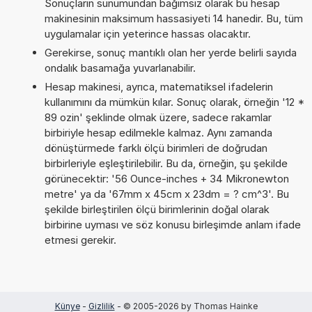
Sonuçların sunumundan bağımsız olarak bu hesap
makinesinin maksimum hassasiyeti 14 hanedir. Bu, tüm
uygulamalar için yeterince hassas olacaktır.
Gerekirse, sonuç mantıklı olan her yerde belirli sayıda
ondalık basamağa yuvarlanabilir.
Hesap makinesi, ayrıca, matematiksel ifadelerin
kullanımını da mümkün kılar. Sonuç olarak, örneğin '12 *
89 ozin' şeklinde olmak üzere, sadece rakamlar
birbiriyle hesap edilmekle kalmaz. Aynı zamanda
dönüştürmede farklı ölçü birimleri de doğrudan
birbirleriyle eşleştirilebilir. Bu da, örneğin, şu şekilde
görünecektir: '56 Ounce-inches + 34 Mikronewton
metre' ya da '67mm x 45cm x 23dm = ? cm^3'. Bu
şekilde birleştirilen ölçü birimlerinin doğal olarak
birbirine uyması ve söz konusu birleşimde anlam ifade
etmesi gerekir.
Künye
-
Gizlilik
- © 2005-2026 by Thomas Hainke