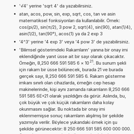
'√4' yerine 'sqrt 4' da yazabilirsiniz.
atan, acos, pow, sin, exp, sqrt, cos, tan ve asin
matematiksel fonksiyonları da kullanılabilir. Örnek:
cos(pi/2), sin(π/2), 3 pow 2, sqrt(4), sin(90), atan(1/4),
asin(1/2), tan(90°), acos(1) ya da 2 exp 3
'4^3' yerine '4 exp 3' veya '4 pow 3' de yazabilirsiniz.
'Bilimsel gösterimdeki Rakamların' yanına bir onay imi
eklendiğinde yanıt üsse ait bir sayı olarak çıkacaktır.
21
Örneğin, 8,250 666 591 585 6
×
10
. Bu sunum şekli
için rakam bir üsse bölünecek, burada 21 ve burada
gerçek sayı, 8,250 666 591 585 6. Rakam gösterme
imkanı sınırlı olan cihazlarda, örneğin cep hesap
makinelerinde, kişi aynı zamanda rakamların 8,250 666
591 585 6E+21 olarak yazıldığını da görür. Aslında, bu,
çok büyük ve çok küçük rakamların daha kolay
okunmasını sağlar. Bu noktada bir onay imi
eklenmemişse sonuç rakamların alışılmış bir şekilde
yazımıyla verilir. Böylece yukarıdaki örnek için şu
şekilde görünecektir: 8 250 666 591 585 600 000 000.