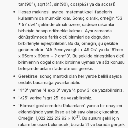
tan(90°), sqrt(4), sin(90), cos(pi/2) ya da acos(1)
Hesap makinesi, ayrıca, matematiksel ifadelerin
kullanımını da mümkün kılar. Sonuç olarak, örneğin '53
* 57 dwt' şeklinde olmak üzere, sadece rakamlar
birbiriyle hesap edilmekle kalmaz. Aynı zamanda
dönüştürmede farklı ölçü birimleri de doğrudan
birbirleriyle eşleştirilebilir. Bu da, örneğin, şu şekilde
görünecektir: '45 Pennyweight + 49 Os' ya da '61mm
x 65cm x 69dm = ? cm^3'. Bu şekilde birleştirilen ölçü
birimlerinin doğal olarak birbirine uyması ve söz konusu
birleşimde anlam ifade etmesi gerekir.
Gerekirse, sonuç mantıklı olan her yerde belirli sayıda
ondalık basamağa yuvarlanabilir.
'4^3' yerine '4 exp 3' veya '4 pow 3' de yazabilirsiniz.
'√25' yerine 'sqrt 25' da yazabilirsiniz.
'Bilimsel gösterimdeki Rakamların' yanına bir onay imi
eklendiğinde yanıt üsse ait bir sayı olarak çıkacaktır.
21
Örneğin, 1,022 222 212 92
×
10
. Bu sunum şekli için
rakam bir üsse bölünecek, burada 21 ve burada gerçek