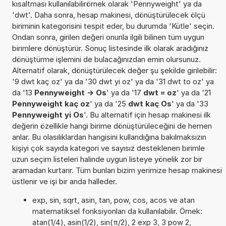
kısaltması kullanılabilirörnek olarak 'Pennyweight' ya da
'dwt'. Daha sonra, hesap makinesi, dönüştürülecek ölçü
biriminin kategorisini tespit eder, bu durumda 'Kütle' seçin.
Ondan sonra, girilen değeri onunla ilgili bilinen tüm uygun
birimlere dönüştürür. Sonuç listesinde ilk olarak aradığınız
dönüştürme işlemini de bulacağınızdan emin olursunuz.
Alternatif olarak, dönüştürülecek değer şu şekilde girilebilir:
'9 dwt kaç oz' ya da '30 dwt yi oz' ya da '31 dwt to oz' ya
da '13
Pennyweight -> Os
' ya da '17
dwt = oz
' ya da '21
Pennyweight kaç oz
' ya da '25
dwt kaç Os
' ya da '33
Pennyweight yi Os
'. Bu alternatif için hesap makinesi ilk
değerin özellikle hangi birime dönüştürüleceğini de hemen
anlar. Bu olasılıklardan hangisini kullandığına bakılmaksızın
kişiyi çok sayıda kategori ve sayısız desteklenen birimle
uzun seçim listeleri halinde uygun listeye yönelik zor bir
aramadan kurtarır. Tüm bunları bizim yerimize hesap makinesi
üstlenir ve işi bir anda halleder.
exp, sin, sqrt, asin, tan, pow, cos, acos ve atan
matematiksel fonksiyonları da kullanılabilir. Örnek:
atan(1/4), asin(1/2), sin(π/2), 2 exp 3, 3 pow 2,