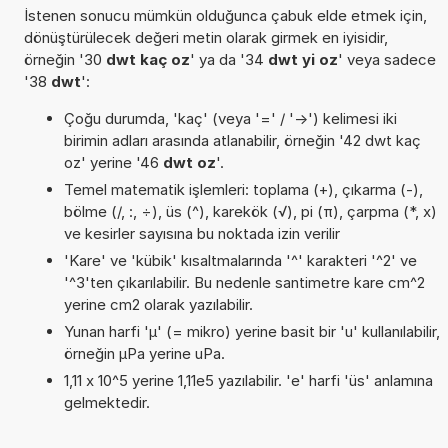
İstenen sonucu mümkün olduğunca çabuk elde etmek için,
dönüştürülecek değeri metin olarak girmek en iyisidir,
örneğin '30
dwt kaç oz
' ya da '34
dwt yi oz
' veya sadece
'38
dwt
':
Çoğu durumda, 'kaç' (veya '=' / '->') kelimesi iki
birimin adları arasında atlanabilir, örneğin '42 dwt kaç
oz' yerine '46
dwt oz
'.
Temel matematik işlemleri: toplama (+), çıkarma (-),
bölme (/, :, ÷), üs (^), karekök (√), pi (π), çarpma (*, x)
ve kesirler sayısına bu noktada izin verilir
'Kare' ve 'kübik' kısaltmalarında '^' karakteri '^2' ve
'^3'ten çıkarılabilir. Bu nedenle santimetre kare cm^2
yerine cm2 olarak yazılabilir.
Yunan harfi 'µ' (= mikro) yerine basit bir 'u' kullanılabilir,
örneğin µPa yerine uPa.
1,11 x 10^5 yerine 1,11e5 yazılabilir. 'e' harfi 'üs' anlamına
gelmektedir.