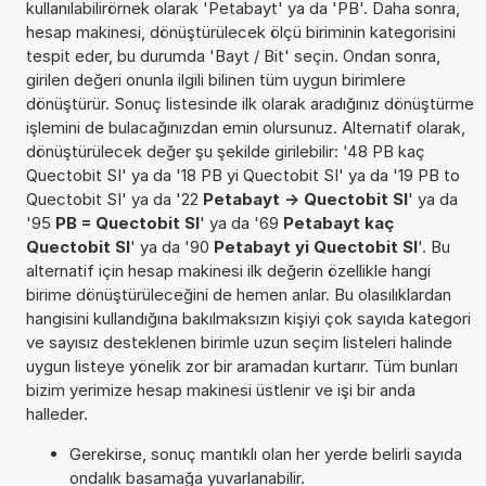
kullanılabilirörnek olarak 'Petabayt' ya da 'PB'. Daha sonra,
hesap makinesi, dönüştürülecek ölçü biriminin kategorisini
tespit eder, bu durumda 'Bayt / Bit' seçin. Ondan sonra,
girilen değeri onunla ilgili bilinen tüm uygun birimlere
dönüştürür. Sonuç listesinde ilk olarak aradığınız dönüştürme
işlemini de bulacağınızdan emin olursunuz. Alternatif olarak,
dönüştürülecek değer şu şekilde girilebilir: '48 PB kaç
Quectobit SI' ya da '18 PB yi Quectobit SI' ya da '19 PB to
Quectobit SI' ya da '22
Petabayt -> Quectobit SI
' ya da
'95
PB = Quectobit SI
' ya da '69
Petabayt kaç
Quectobit SI
' ya da '90
Petabayt yi Quectobit SI
'. Bu
alternatif için hesap makinesi ilk değerin özellikle hangi
birime dönüştürüleceğini de hemen anlar. Bu olasılıklardan
hangisini kullandığına bakılmaksızın kişiyi çok sayıda kategori
ve sayısız desteklenen birimle uzun seçim listeleri halinde
uygun listeye yönelik zor bir aramadan kurtarır. Tüm bunları
bizim yerimize hesap makinesi üstlenir ve işi bir anda
halleder.
Gerekirse, sonuç mantıklı olan her yerde belirli sayıda
ondalık basamağa yuvarlanabilir.