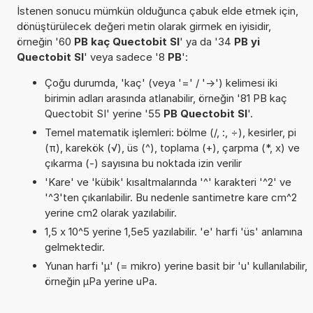
İstenen sonucu mümkün olduğunca çabuk elde etmek için,
dönüştürülecek değeri metin olarak girmek en iyisidir,
örneğin '60
PB kaç Quectobit SI
' ya da '34
PB yi
Quectobit SI
' veya sadece '8
PB
':
Çoğu durumda, 'kaç' (veya '=' / '->') kelimesi iki
birimin adları arasında atlanabilir, örneğin '81 PB kaç
Quectobit SI' yerine '55
PB Quectobit SI
'.
Temel matematik işlemleri: bölme (/, :, ÷), kesirler, pi
(π), karekök (√), üs (^), toplama (+), çarpma (*, x) ve
çıkarma (-) sayısına bu noktada izin verilir
'Kare' ve 'kübik' kısaltmalarında '^' karakteri '^2' ve
'^3'ten çıkarılabilir. Bu nedenle santimetre kare cm^2
yerine cm2 olarak yazılabilir.
1,5 x 10^5 yerine 1,5e5 yazılabilir. 'e' harfi 'üs' anlamına
gelmektedir.
Yunan harfi 'µ' (= mikro) yerine basit bir 'u' kullanılabilir,
örneğin µPa yerine uPa.