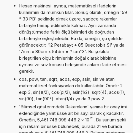
Hesap makinesi, ayrıca, matematiksel ifadelerin
kullanımını da mümkün kılar. Sonuç olarak, örneğin '59
* 33 PB' şeklinde olmak üzere, sadece rakamlar
birbiriyle hesap edilmekle kalmaz. Aynı zamanda
dönüştürmede farklı ölçü birimleri de doğrudan
birbirleriyle eşleştirilebilir. Bu da, örneğin, şu şekilde
görünecektir: '12 Petabayt + 85 Quectobit SI' ya da
'7mm x 80cm x 54dm = ? cm^3'. Bu şekilde
birleştirilen ölçü birimlerinin doğal olarak birbirine
uyması ve söz konusu birleşimde anlam ifade etmesi
gerekir.
cos, pow, tan, sqrt, acos, exp, asin, sin ve atan
matematiksel fonksiyonları da kullanılabilir. Örnek: 2
exp 3, sin(π/2), cos(pi/2), asin(1/2), sqrt(4), acos(1),
sin(90), tan(90°), atan(1/4) ya da 3 pow 2
'Bilimsel gösterimdeki Rakamların' yanına bir onay imi
eklendiğinde yanıt üsse ait bir sayı olarak çıkacaktır.
21
Örneğin, 5,461 748 098 446 2
×
10
. Bu sunum şekli
için rakam bir üsse bölünecek, burada 21 ve burada
gerçek sayı, 5,461 748 098 446 2. Rakam gösterme