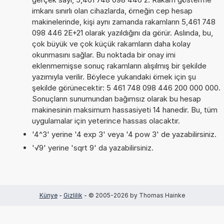
imkanı sınırlı olan cihazlarda, örneğin cep hesap
makinelerinde, kişi aynı zamanda rakamların 5,461 748
098 446 2E+21 olarak yazıldığını da görür. Aslında, bu,
çok büyük ve çok küçük rakamların daha kolay
okunmasını sağlar. Bu noktada bir onay imi
eklenmemişse sonuç rakamların alışılmış bir şekilde
yazımıyla verilir. Böylece yukarıdaki örnek için şu
şekilde görünecektir: 5 461 748 098 446 200 000 000.
Sonuçların sunumundan bağımsız olarak bu hesap
makinesinin maksimum hassasiyeti 14 hanedir. Bu, tüm
uygulamalar için yeterince hassas olacaktır.
'4^3' yerine '4 exp 3' veya '4 pow 3' de yazabilirsiniz.
'√9' yerine 'sqrt 9' da yazabilirsiniz.
Künye
-
Gizlilik
- © 2005-2026 by Thomas Hainke