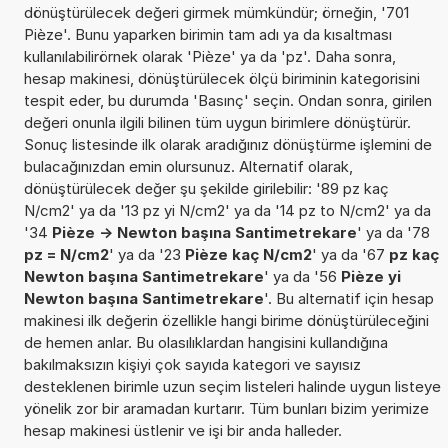
dönüştürülecek değeri girmek mümkündür; örneğin, '701
Pièze'. Bunu yaparken birimin tam adı ya da kısaltması
kullanılabilirörnek olarak 'Pièze' ya da 'pz'. Daha sonra,
hesap makinesi, dönüştürülecek ölçü biriminin kategorisini
tespit eder, bu durumda 'Basınç' seçin. Ondan sonra, girilen
değeri onunla ilgili bilinen tüm uygun birimlere dönüştürür.
Sonuç listesinde ilk olarak aradığınız dönüştürme işlemini de
bulacağınızdan emin olursunuz. Alternatif olarak,
dönüştürülecek değer şu şekilde girilebilir: '89 pz kaç
N/cm2' ya da '13 pz yi N/cm2' ya da '14 pz to N/cm2' ya da
'34
Pièze -> Newton başına Santimetrekare
' ya da '78
pz = N/cm2
' ya da '23
Pièze kaç N/cm2
' ya da '67
pz kaç
Newton başına Santimetrekare
' ya da '56
Pièze yi
Newton başına Santimetrekare
'. Bu alternatif için hesap
makinesi ilk değerin özellikle hangi birime dönüştürüleceğini
de hemen anlar. Bu olasılıklardan hangisini kullandığına
bakılmaksızın kişiyi çok sayıda kategori ve sayısız
desteklenen birimle uzun seçim listeleri halinde uygun listeye
yönelik zor bir aramadan kurtarır. Tüm bunları bizim yerimize
hesap makinesi üstlenir ve işi bir anda halleder.