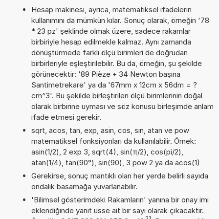
Hesap makinesi, ayrıca, matematiksel ifadelerin
kullanımını da mümkün kılar. Sonuç olarak, örneğin '78
* 23 pz' şeklinde olmak üzere, sadece rakamlar
birbiriyle hesap edilmekle kalmaz. Aynı zamanda
dönüştürmede farklı ölçü birimleri de doğrudan
birbirleriyle eşleştirilebilir. Bu da, örneğin, şu şekilde
görünecektir: '89 Pièze + 34 Newton başına
Santimetrekare' ya da '67mm x 12cm x 56dm = ?
cm^3'. Bu şekilde birleştirilen ölçü birimlerinin doğal
olarak birbirine uyması ve söz konusu birleşimde anlam
ifade etmesi gerekir.
sqrt, acos, tan, exp, asin, cos, sin, atan ve pow
matematiksel fonksiyonları da kullanılabilir. Örnek:
asin(1/2), 2 exp 3, sqrt(4), sin(π/2), cos(pi/2),
atan(1/4), tan(90°), sin(90), 3 pow 2 ya da acos(1)
Gerekirse, sonuç mantıklı olan her yerde belirli sayıda
ondalık basamağa yuvarlanabilir.
'Bilimsel gösterimdeki Rakamların' yanına bir onay imi
eklendiğinde yanıt üsse ait bir sayı olarak çıkacaktır.
21