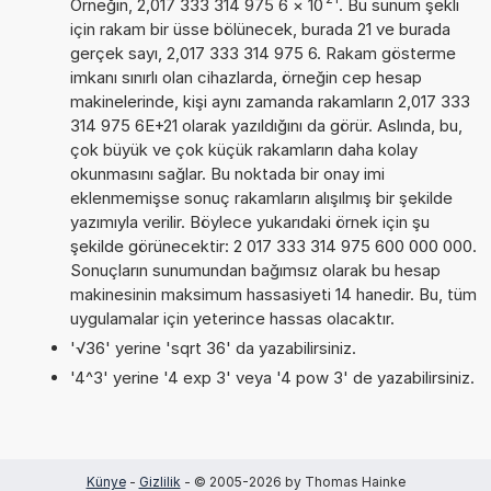
Örneğin, 2,017 333 314 975 6
×
10
. Bu sunum şekli
için rakam bir üsse bölünecek, burada 21 ve burada
gerçek sayı, 2,017 333 314 975 6. Rakam gösterme
imkanı sınırlı olan cihazlarda, örneğin cep hesap
makinelerinde, kişi aynı zamanda rakamların 2,017 333
314 975 6E+21 olarak yazıldığını da görür. Aslında, bu,
çok büyük ve çok küçük rakamların daha kolay
okunmasını sağlar. Bu noktada bir onay imi
eklenmemişse sonuç rakamların alışılmış bir şekilde
yazımıyla verilir. Böylece yukarıdaki örnek için şu
şekilde görünecektir: 2 017 333 314 975 600 000 000.
Sonuçların sunumundan bağımsız olarak bu hesap
makinesinin maksimum hassasiyeti 14 hanedir. Bu, tüm
uygulamalar için yeterince hassas olacaktır.
'√36' yerine 'sqrt 36' da yazabilirsiniz.
'4^3' yerine '4 exp 3' veya '4 pow 3' de yazabilirsiniz.
Künye
-
Gizlilik
- © 2005-2026 by Thomas Hainke