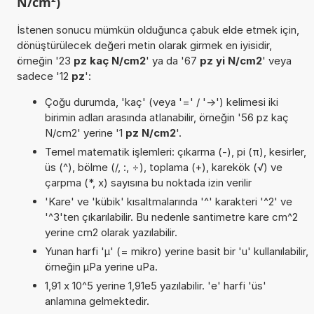
N/cm²)
İstenen sonucu mümkün olduğunca çabuk elde etmek için,
dönüştürülecek değeri metin olarak girmek en iyisidir,
örneğin '23
pz kaç N/cm2
' ya da '67
pz yi N/cm2
' veya
sadece '12
pz
':
Çoğu durumda, 'kaç' (veya '=' / '->') kelimesi iki
birimin adları arasında atlanabilir, örneğin '56 pz kaç
N/cm2' yerine '1
pz N/cm2
'.
Temel matematik işlemleri: çıkarma (-), pi (π), kesirler,
üs (^), bölme (/, :, ÷), toplama (+), karekök (√) ve
çarpma (*, x) sayısına bu noktada izin verilir
'Kare' ve 'kübik' kısaltmalarında '^' karakteri '^2' ve
'^3'ten çıkarılabilir. Bu nedenle santimetre kare cm^2
yerine cm2 olarak yazılabilir.
Yunan harfi 'µ' (= mikro) yerine basit bir 'u' kullanılabilir,
örneğin µPa yerine uPa.
1,91 x 10^5 yerine 1,91e5 yazılabilir. 'e' harfi 'üs'
anlamına gelmektedir.