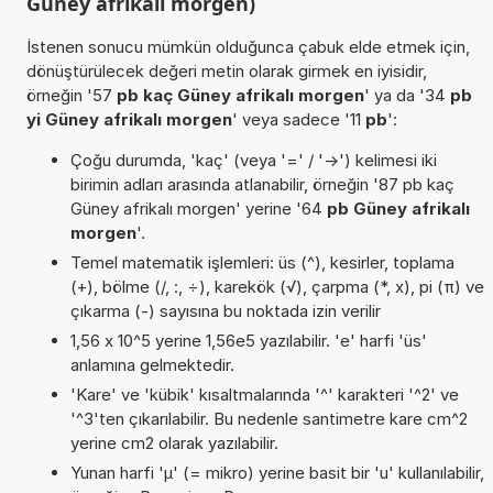
Güney afrikalı morgen)
İstenen sonucu mümkün olduğunca çabuk elde etmek için,
dönüştürülecek değeri metin olarak girmek en iyisidir,
örneğin '57
pb kaç Güney afrikalı morgen
' ya da '34
pb
yi Güney afrikalı morgen
' veya sadece '11
pb
':
Çoğu durumda, 'kaç' (veya '=' / '->') kelimesi iki
birimin adları arasında atlanabilir, örneğin '87 pb kaç
Güney afrikalı morgen' yerine '64
pb Güney afrikalı
morgen
'.
Temel matematik işlemleri: üs (^), kesirler, toplama
(+), bölme (/, :, ÷), karekök (√), çarpma (*, x), pi (π) ve
çıkarma (-) sayısına bu noktada izin verilir
1,56 x 10^5 yerine 1,56e5 yazılabilir. 'e' harfi 'üs'
anlamına gelmektedir.
'Kare' ve 'kübik' kısaltmalarında '^' karakteri '^2' ve
'^3'ten çıkarılabilir. Bu nedenle santimetre kare cm^2
yerine cm2 olarak yazılabilir.
Yunan harfi 'µ' (= mikro) yerine basit bir 'u' kullanılabilir,