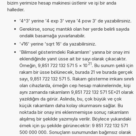
bizim yerimize hesap makinesi üstlenir ve işi bir anda
halleder.
'4^3' yerine '4 exp 3' veya '4 pow 3' de yazabilirsiniz.
Gerekirse, sonuç mantıklı olan her yerde belirli sayıda
ondalık basamağa yuvarlanabilir.
'√16' yerine 'sqrt 16' da yazabilirsiniz.
'Bilimsel gösterimdeki Rakamların' yanına bir onay imi
eklendiğinde yanıt üsse ait bir sayı olarak çıkacaktır.
21
Örneğin, 9,851 722 132 571 5
×
10
. Bu sunum şekli için
rakam bir üsse bölünecek, burada 21 ve burada gerçek
sayı, 9,851 722 132 571 5. Rakam gösterme imkanı sınırlı
olan cihazlarda, örneğin cep hesap makinelerinde, kişi
aynı zamanda rakamların 9,851 722 132 571 5E+21 olarak
yazıldığını da görür. Aslında, bu, çok büyük ve çok
küçük rakamların daha kolay okunmasını sağlar. Bu
noktada bir onay imi eklenmemişse sonuç rakamların
alışılmış bir şekilde yazımıyla verilir. Böylece yukarıdaki
örnek için şu şekilde görünecektir: 9 851 722 132 571
500 000 000. Sonuçların sunumundan bağımsız olarak