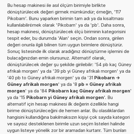
Bu hesap makinesi ile asıl ölçüm birimiyle birlikte
dönüştürülecek değeri girmek mümkündür; örneğin, '117
Pikobarn'. Bunu yaparken birimin tam adı ya da kısaltması
kullanılabilirörnek olarak 'Pikobarn' ya da 'pb'. Daha sonra,
hesap makinesi, dönüştürülecek ölçü biriminin kategorisini
tespit eder, bu durumda 'Alan' seçin. Ondan sonra, girilen
değeri onunla ilgili bilinen tüm uygun birimlere dönüştürür.
Sonuç listesinde ilk olarak aradığınız dönüştürme işlemini de
bulacağınızdan emin olursunuz. Alternatif olarak,
dönüştürülecek değer şu şekilde girilebilir: '54 pb kaç Güney
afrikalı morgen' ya da '39 pb yi Güney afrikalı morgen' ya da
'40 pb to Güney afrikalı morgen' ya da '31
Pikobarn ->
Güney afrikalı morgen
' ya da '8
pb = Güney afrikalı
morgen
' ya da '84
Pikobarn kaç Güney afrikalı morgen
'
ya da '15
Pikobarn yi Güney afrikalı morgen
'. Bu
alternatif için hesap makinesi ilk değerin özellikle hangi
birime dönüştürüleceğini de hemen anlar. Bu olasılıklardan
hangisini kullandığına bakılmaksızın kişiyi çok sayıda kategori
ve sayısız desteklenen birimle uzun seçim listeleri halinde
uygun listeye yönelik zor bir aramadan kurtarır. Tüm bunları