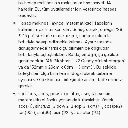
bu hesap makinesinin maksimum hassasiyeti 14
hanedir. Bu, tüm uygulamalar için yeterince hassas
olacaktır.
Hesap makinesi, ayrıca, matematiksel ifadelerin
kullanımını da mümkün kılar. Sonuç olarak, örneğin '98
* 75 pb' şeklinde olmak üzere, sadece rakamlar
birbiriyle hesap edilmekle kalmaz. Aynı zamanda
dönüştürmede farklı ölçü birimleri de doğrudan
birbirleriyle eşleştirilebilir. Bu da, örneğin, şu şekilde
görünecektir: '45 Pikobarn + 22 Güney afrikalı morgen'
ya da '52mm x 29cm x 6dm = ? cm^3'. Bu şekilde
birleştirilen ölçü birimlerinin doğal olarak birbirine
uyması ve söz konusu birleşimde anlam ifade etmesi
gerekir.
sqrt, cos, acos, pow, exp, atan, asin, tan ve sin
matematiksel fonksiyonları da kullanılabilir. Örnek:
acos(1), sin(π/2), 3 pow 2, 2 exp 3, sqrt(4), cos(pi/2),
tan(90°), sin(90), asin(1/2) ya da atan(1/4)