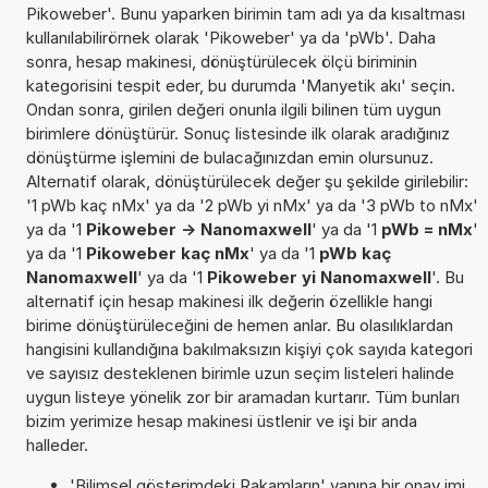
Pikoweber'. Bunu yaparken birimin tam adı ya da kısaltması
kullanılabilirörnek olarak 'Pikoweber' ya da 'pWb'. Daha
sonra, hesap makinesi, dönüştürülecek ölçü biriminin
kategorisini tespit eder, bu durumda 'Manyetik akı' seçin.
Ondan sonra, girilen değeri onunla ilgili bilinen tüm uygun
birimlere dönüştürür. Sonuç listesinde ilk olarak aradığınız
dönüştürme işlemini de bulacağınızdan emin olursunuz.
Alternatif olarak, dönüştürülecek değer şu şekilde girilebilir:
'1 pWb kaç nMx' ya da '2 pWb yi nMx' ya da '3 pWb to nMx'
ya da '1
Pikoweber -> Nanomaxwell
' ya da '1
pWb = nMx
'
ya da '1
Pikoweber kaç nMx
' ya da '1
pWb kaç
Nanomaxwell
' ya da '1
Pikoweber yi Nanomaxwell
'. Bu
alternatif için hesap makinesi ilk değerin özellikle hangi
birime dönüştürüleceğini de hemen anlar. Bu olasılıklardan
hangisini kullandığına bakılmaksızın kişiyi çok sayıda kategori
ve sayısız desteklenen birimle uzun seçim listeleri halinde
uygun listeye yönelik zor bir aramadan kurtarır. Tüm bunları
bizim yerimize hesap makinesi üstlenir ve işi bir anda
halleder.
'Bilimsel gösterimdeki Rakamların' yanına bir onay imi