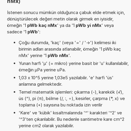
nMx)
İstenen sonucu mümkün olduğunca çabuk elde etmek için,
dönüştürülecek değeri metin olarak girmek en iyisidir,
örneğin '1
pWb kaç nMx
' ya da '1
pWb yi nMx
' veya
sadece '1
pWb
':
Çoğu durumda, 'kaç' (veya '=' / '->') kelimesi iki
birimin adları arasında atlanabilir, örneğin '1 pWb kaç
nMx' yerine '1
pWb nMx
'.
Yunan harfi 'µ' (= mikro) yerine basit bir 'u' kullanılabilir,
örneğin µPa yerine uPa.
1,03 x 10^5 yerine 1,03e5 yazılabilir. 'e' harfi 'üs'
anlamına gelmektedir.
Temel matematik işlemleri: çıkarma (-), karekök (√),
üs (^), pi (π), bölme (/, :, ÷), kesirler, çarpma (*, x) ve
toplama (+) sayısına bu noktada izin verilir
'Kare' ve 'kübik' kısaltmalarında '^' karakteri '^2' ve
'^3'ten çıkarılabilir. Bu nedenle santimetre kare cm^2
yerine cm2 olarak yazılabilir.