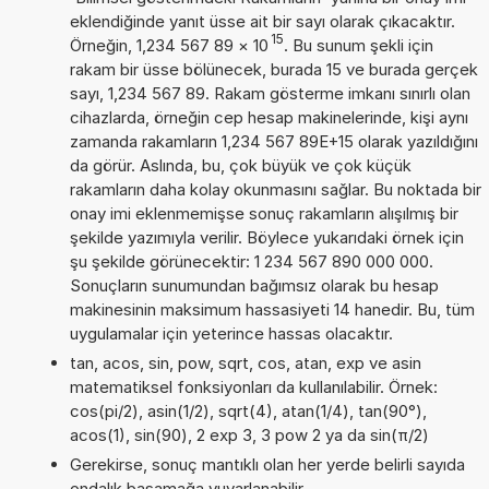
eklendiğinde yanıt üsse ait bir sayı olarak çıkacaktır.
15
Örneğin, 1,234 567 89
×
10
. Bu sunum şekli için
rakam bir üsse bölünecek, burada 15 ve burada gerçek
sayı, 1,234 567 89. Rakam gösterme imkanı sınırlı olan
cihazlarda, örneğin cep hesap makinelerinde, kişi aynı
zamanda rakamların 1,234 567 89E+15 olarak yazıldığını
da görür. Aslında, bu, çok büyük ve çok küçük
rakamların daha kolay okunmasını sağlar. Bu noktada bir
onay imi eklenmemişse sonuç rakamların alışılmış bir
şekilde yazımıyla verilir. Böylece yukarıdaki örnek için
şu şekilde görünecektir: 1 234 567 890 000 000.
Sonuçların sunumundan bağımsız olarak bu hesap
makinesinin maksimum hassasiyeti 14 hanedir. Bu, tüm
uygulamalar için yeterince hassas olacaktır.
tan, acos, sin, pow, sqrt, cos, atan, exp ve asin
matematiksel fonksiyonları da kullanılabilir. Örnek:
cos(pi/2), asin(1/2), sqrt(4), atan(1/4), tan(90°),
acos(1), sin(90), 2 exp 3, 3 pow 2 ya da sin(π/2)
Gerekirse, sonuç mantıklı olan her yerde belirli sayıda
ondalık basamağa yuvarlanabilir.