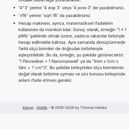
'4^3' yerine '4 exp 3' veya '4 pow 3' de yazabilirsiniz.
'√16' yerine 'sqrt 16' da yazabilirsiniz.
Hesap makinesi, ayrıca, matematiksel ifadelerin
kullanımını da mümkün kılar. Sonuç olarak, örneğin '1 * 1
pWb' şeklinde olmak üzere, sadece rakamlar birbiriyle
hesap edilmekle kalmaz. Aynı zamanda dönüştürmede
farklı ölçü birimleri de doğrudan birbirleriyle
eşleştirilebilir. Bu da, örneğin, şu şekilde görünecektir:
'1 Pikoweber + 1 Nanomaxwell' ya da '1mm x 1cm x
1dm = ? cm^3'. Bu şekilde birleştirilen ölçü birimlerinin
doğal olarak birbirine uyması ve söz konusu birleşimde
anlam ifade etmesi gerekir.
Künye
-
Gizlilik
- © 2005-2026 by Thomas Hainke