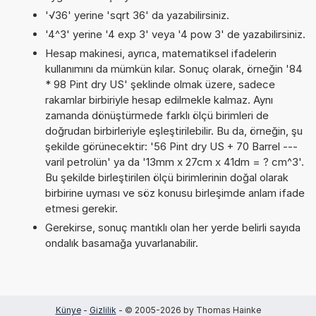
'√36' yerine 'sqrt 36' da yazabilirsiniz.
'4^3' yerine '4 exp 3' veya '4 pow 3' de yazabilirsiniz.
Hesap makinesi, ayrıca, matematiksel ifadelerin
kullanımını da mümkün kılar. Sonuç olarak, örneğin '84
* 98 Pint dry US' şeklinde olmak üzere, sadece
rakamlar birbiriyle hesap edilmekle kalmaz. Aynı
zamanda dönüştürmede farklı ölçü birimleri de
doğrudan birbirleriyle eşleştirilebilir. Bu da, örneğin, şu
şekilde görünecektir: '56 Pint dry US + 70 Barrel ---
varil petrolün' ya da '13mm x 27cm x 41dm = ? cm^3'.
Bu şekilde birleştirilen ölçü birimlerinin doğal olarak
birbirine uyması ve söz konusu birleşimde anlam ifade
etmesi gerekir.
Gerekirse, sonuç mantıklı olan her yerde belirli sayıda
ondalık basamağa yuvarlanabilir.
Künye
-
Gizlilik
- © 2005-2026 by Thomas Hainke