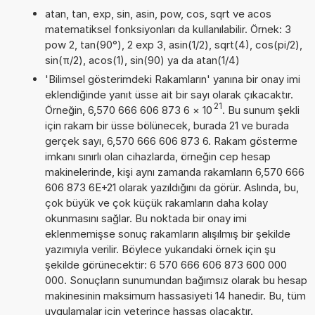
atan, tan, exp, sin, asin, pow, cos, sqrt ve acos
matematiksel fonksiyonları da kullanılabilir. Örnek: 3
pow 2, tan(90°), 2 exp 3, asin(1/2), sqrt(4), cos(pi/2),
sin(π/2), acos(1), sin(90) ya da atan(1/4)
'Bilimsel gösterimdeki Rakamların' yanına bir onay imi
eklendiğinde yanıt üsse ait bir sayı olarak çıkacaktır.
21
Örneğin, 6,570 666 606 873 6
×
10
. Bu sunum şekli
için rakam bir üsse bölünecek, burada 21 ve burada
gerçek sayı, 6,570 666 606 873 6. Rakam gösterme
imkanı sınırlı olan cihazlarda, örneğin cep hesap
makinelerinde, kişi aynı zamanda rakamların 6,570 666
606 873 6E+21 olarak yazıldığını da görür. Aslında, bu,
çok büyük ve çok küçük rakamların daha kolay
okunmasını sağlar. Bu noktada bir onay imi
eklenmemişse sonuç rakamların alışılmış bir şekilde
yazımıyla verilir. Böylece yukarıdaki örnek için şu
şekilde görünecektir: 6 570 666 606 873 600 000
000. Sonuçların sunumundan bağımsız olarak bu hesap
makinesinin maksimum hassasiyeti 14 hanedir. Bu, tüm
uygulamalar için yeterince hassas olacaktır.