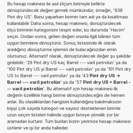
Bu hesap makinesi ile asıl ölçüm birimiyle birlikte
dönüştürülecek değeri girmek mümkündür; örneğin, '938
Pint dry US'. Bunu yaparken birimin tam adı ya da kısaltması
kullanılabilir Daha sonra, hesap makinesi, dönüştürülecek
ölçü biriminin kategorisini tespit eder, bu durumda 'Hacim'
seçin. Ondan sonra, girilen değeri onunla ilgili bilinen tüm
uygun birimlere dönüştürür. Sonuç listesinde ilk olarak
aradığınız dönüştürme işlemini de bulacağınızdan emin
olursunuz. Alternatif olarak, dönüştürülecek değer şu şekilde
girilebilir: '29 Pint dry US kaç Barrel --- varil petrolün' ya da
'100 Pint dry US yi Barrel --- varil petrolün' ya da '101 Pint dry
US to Barrel --- varil petrolün' ya da '43
Pint dry US ->
Barrel --- varil petrolün
' ya da '57
Pint dry US = Barrel -
-- varil petrolün
'. Bu alternatif için hesap makinesi ilk
değerin özellikle hangi birime dönüştürüleceğini de hemen
anlar. Bu olasılıklardan hangisini kullandığına bakılmaksızın
kişiyi çok sayıda kategori ve sayısız desteklenen birimle
uzun seçim listeleri halinde uygun listeye yönelik zor bir
aramadan kurtarır. Tüm bunları bizim yerimize hesap makinesi
üstlenir ve işi bir anda halleder.