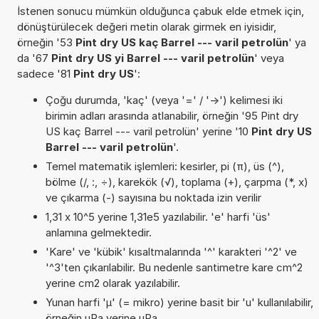
İstenen sonucu mümkün olduğunca çabuk elde etmek için,
dönüştürülecek değeri metin olarak girmek en iyisidir,
örneğin '53
Pint dry US kaç Barrel --- varil petrolün
' ya
da '67
Pint dry US yi Barrel --- varil petrolün
' veya
sadece '81
Pint dry US
':
Çoğu durumda, 'kaç' (veya '=' / '->') kelimesi iki
birimin adları arasında atlanabilir, örneğin '95 Pint dry
US kaç Barrel --- varil petrolün' yerine '10
Pint dry US
Barrel --- varil petrolün
'.
Temel matematik işlemleri: kesirler, pi (π), üs (^),
bölme (/, :, ÷), karekök (√), toplama (+), çarpma (*, x)
ve çıkarma (-) sayısına bu noktada izin verilir
1,31 x 10^5 yerine 1,31e5 yazılabilir. 'e' harfi 'üs'
anlamına gelmektedir.
'Kare' ve 'kübik' kısaltmalarında '^' karakteri '^2' ve
'^3'ten çıkarılabilir. Bu nedenle santimetre kare cm^2
yerine cm2 olarak yazılabilir.
Yunan harfi 'µ' (= mikro) yerine basit bir 'u' kullanılabilir,
örneğin µPa yerine uPa.