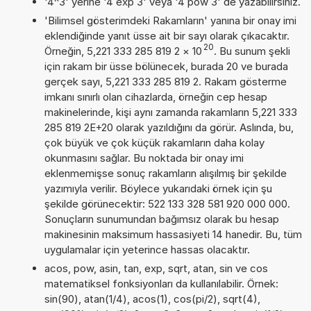
'4^3' yerine '4 exp 3' veya '4 pow 3' de yazabilirsiniz.
'Bilimsel gösterimdeki Rakamların' yanına bir onay imi
eklendiğinde yanıt üsse ait bir sayı olarak çıkacaktır.
20
Örneğin, 5,221 333 285 819 2
×
10
. Bu sunum şekli
için rakam bir üsse bölünecek, burada 20 ve burada
gerçek sayı, 5,221 333 285 819 2. Rakam gösterme
imkanı sınırlı olan cihazlarda, örneğin cep hesap
makinelerinde, kişi aynı zamanda rakamların 5,221 333
285 819 2E+20 olarak yazıldığını da görür. Aslında, bu,
çok büyük ve çok küçük rakamların daha kolay
okunmasını sağlar. Bu noktada bir onay imi
eklenmemişse sonuç rakamların alışılmış bir şekilde
yazımıyla verilir. Böylece yukarıdaki örnek için şu
şekilde görünecektir: 522 133 328 581 920 000 000.
Sonuçların sunumundan bağımsız olarak bu hesap
makinesinin maksimum hassasiyeti 14 hanedir. Bu, tüm
uygulamalar için yeterince hassas olacaktır.
acos, pow, asin, tan, exp, sqrt, atan, sin ve cos
matematiksel fonksiyonları da kullanılabilir. Örnek:
sin(90), atan(1/4), acos(1), cos(pi/2), sqrt(4),