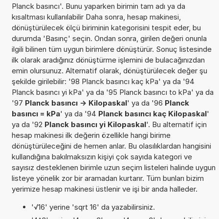
Planck basıncı'. Bunu yaparken birimin tam adı ya da
kısaltması kullanılabilir Daha sonra, hesap makinesi,
dönüştürülecek ölçü biriminin kategorisini tespit eder, bu
durumda 'Basınç' seçin. Ondan sonra, girilen değeri onunla
ilgili bilinen tüm uygun birimlere dönüştürür. Sonuç listesinde
ilk olarak aradığınız dönüştürme işlemini de bulacağınızdan
emin olursunuz. Alternatif olarak, dönüştürülecek değer şu
şekilde girilebilir: '98 Planck basıncı kaç kPa' ya da '94
Planck basıncı yi kPa' ya da '95 Planck basıncı to kPa' ya da
'97
Planck basıncı -> Kilopaskal
' ya da '96
Planck
basıncı = kPa
' ya da '94
Planck basıncı kaç Kilopaskal
'
ya da '92
Planck basıncı yi Kilopaskal
'. Bu alternatif için
hesap makinesi ilk değerin özellikle hangi birime
dönüştürüleceğini de hemen anlar. Bu olasılıklardan hangisini
kullandığına bakılmaksızın kişiyi çok sayıda kategori ve
sayısız desteklenen birimle uzun seçim listeleri halinde uygun
listeye yönelik zor bir aramadan kurtarır. Tüm bunları bizim
yerimize hesap makinesi üstlenir ve işi bir anda halleder.
'√16' yerine 'sqrt 16' da yazabilirsiniz.