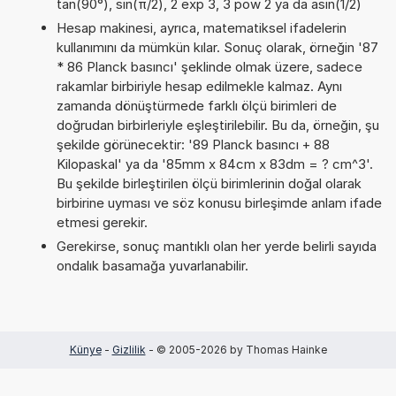
tan(90°), sin(π/2), 2 exp 3, 3 pow 2 ya da asin(1/2)
Hesap makinesi, ayrıca, matematiksel ifadelerin
kullanımını da mümkün kılar. Sonuç olarak, örneğin '87
* 86 Planck basıncı' şeklinde olmak üzere, sadece
rakamlar birbiriyle hesap edilmekle kalmaz. Aynı
zamanda dönüştürmede farklı ölçü birimleri de
doğrudan birbirleriyle eşleştirilebilir. Bu da, örneğin, şu
şekilde görünecektir: '89 Planck basıncı + 88
Kilopaskal' ya da '85mm x 84cm x 83dm = ? cm^3'.
Bu şekilde birleştirilen ölçü birimlerinin doğal olarak
birbirine uyması ve söz konusu birleşimde anlam ifade
etmesi gerekir.
Gerekirse, sonuç mantıklı olan her yerde belirli sayıda
ondalık basamağa yuvarlanabilir.
Künye
-
Gizlilik
- © 2005-2026 by Thomas Hainke