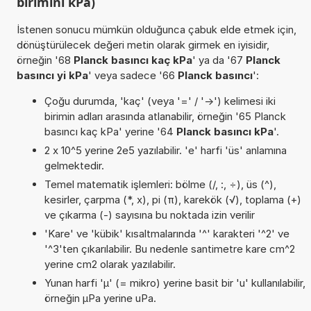
birimini kPa)
İstenen sonucu mümkün olduğunca çabuk elde etmek için,
dönüştürülecek değeri metin olarak girmek en iyisidir,
örneğin '68
Planck basıncı kaç kPa
' ya da '67
Planck
basıncı yi kPa
' veya sadece '66
Planck basıncı
':
Çoğu durumda, 'kaç' (veya '=' / '->') kelimesi iki
birimin adları arasında atlanabilir, örneğin '65 Planck
basıncı kaç kPa' yerine '64
Planck basıncı kPa
'.
2 x 10^5 yerine 2e5 yazılabilir. 'e' harfi 'üs' anlamına
gelmektedir.
Temel matematik işlemleri: bölme (/, :, ÷), üs (^),
kesirler, çarpma (*, x), pi (π), karekök (√), toplama (+)
ve çıkarma (-) sayısına bu noktada izin verilir
'Kare' ve 'kübik' kısaltmalarında '^' karakteri '^2' ve
'^3'ten çıkarılabilir. Bu nedenle santimetre kare cm^2
yerine cm2 olarak yazılabilir.
Yunan harfi 'µ' (= mikro) yerine basit bir 'u' kullanılabilir,
örneğin µPa yerine uPa.