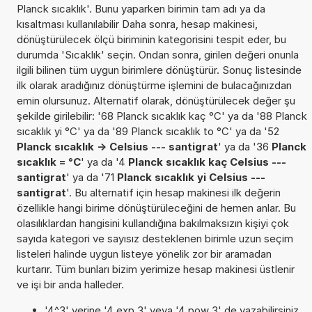
Planck sıcaklık'. Bunu yaparken birimin tam adı ya da
kısaltması kullanılabilir Daha sonra, hesap makinesi,
dönüştürülecek ölçü biriminin kategorisini tespit eder, bu
durumda 'Sıcaklık' seçin. Ondan sonra, girilen değeri onunla
ilgili bilinen tüm uygun birimlere dönüştürür. Sonuç listesinde
ilk olarak aradığınız dönüştürme işlemini de bulacağınızdan
emin olursunuz. Alternatif olarak, dönüştürülecek değer şu
şekilde girilebilir: '68 Planck sıcaklık kaç °C' ya da '88 Planck
sıcaklık yi °C' ya da '89 Planck sıcaklık to °C' ya da '52
Planck sıcaklık -> Celsius --- santigrat
' ya da '36
Planck
sıcaklık = °C
' ya da '4
Planck sıcaklık kaç Celsius ---
santigrat
' ya da '71
Planck sıcaklık yi Celsius ---
santigrat
'. Bu alternatif için hesap makinesi ilk değerin
özellikle hangi birime dönüştürüleceğini de hemen anlar. Bu
olasılıklardan hangisini kullandığına bakılmaksızın kişiyi çok
sayıda kategori ve sayısız desteklenen birimle uzun seçim
listeleri halinde uygun listeye yönelik zor bir aramadan
kurtarır. Tüm bunları bizim yerimize hesap makinesi üstlenir
ve işi bir anda halleder.
'4^3' yerine '4 exp 3' veya '4 pow 3' de yazabilirsiniz.