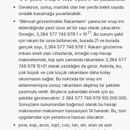
Gerekirse, sonuç mantıklı olan her yerde belirli sayıda
ondalık basamağa yuvarlanabilir.
'Bilimsel gösterimdeki Rakamların' yanına bir onay imi
eklendiğinde yanıt üsse ait bir sayı olarak çıkacaktır.
21
Örneğin, 3,384 577 746 978 1
×
10
. Bu sunum şekli
için rakam bir üsse bölünecek, burada 21 ve burada
gerçek sayı, 3,384 577 746 978 1. Rakam gösterme
imkanı sınırlı olan cihazlarda, örneğin cep hesap
makinelerinde, kişi aynı zamanda rakamların 3,384 577
746 978 1E+21 olarak yazıldığını da görür. Aslında, bu,
çok büyük ve çok küçük rakamların daha kolay
okunmasını sağlar. Bu noktada bir onay imi
eklenmemişse sonuç rakamların alışılmış bir şekilde
yazımıyla verilir. Böylece yukarıdaki örnek için şu
şekilde görünecektir: 3 384 577 746 978 100 000 000.
Sonuçların sunumundan bağımsız olarak bu hesap
makinesinin maksimum hassasiyeti 14 hanedir. Bu, tüm
uygulamalar için yeterince hassas olacaktır.
pow, exp, acos, sqrt, cos, tan, sin, atan ve asin