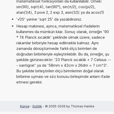
matematiksel fonksiyonları da kullanılabilir. Örnek:
sin(90), sqrt(4), tan(90°), sin(π/2), cos(pi/2),
atan(1/4), 3 pow 2, 2 exp 3, asin(1/2) ya da acos(1)
'√25' yerine 'sqrt 25' da yazabilirsiniz.
Hesap makinesi, ayrıca, matematiksel ifadelerin
kullanımını da mümkün kılar. Sonuç olarak, örneğin '90
* 74 Planck sıcaklık' şeklinde olmak üzere, sadece
rakamlar birbiriyle hesap edilmekle kalmaz. Aynı
zamanda dönüştürmede farklı ölçü birimleri de
doğrudan birbirleriyle eşleştirilebilir. Bu da, örneğin, şu
şekilde görünecektir: '23 Planck sıcaklık + 7 Celsius --
- santigrat' ya da '58mm x 42cm x 26dm = ? cm^3'.
Bu şekilde birleştirilen ölçü birimlerinin doğal olarak
birbirine uyması ve söz konusu birleşimde anlam ifade
etmesi gerekir.
Künye
-
Gizlilik
- © 2005-2026 by Thomas Hainke