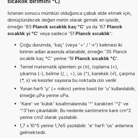
sıcaklık birimini °C)
İstenen sonucu mümkün olduğunca çabuk elde etmek için,
dönüştürülecek değeri metin olarak girmek en iyisidir,
örneğin '83
Planck sıcaklık kaç °C
' ya da '67
Planck
sıcaklık yi °C
' veya sadece '51
Planck sıcaklık
':
Çoğu durumda, 'kaç' (veya '=' / '->') kelimesi iki
birimin adları arasında atlanabilir, örneğin '35 Planck
sıcaklık kaç °C' yerine '19
Planck sıcaklık °C
'.
Temel matematik işlemleri: pi (π), toplama (+),
çıkarma (-), bölme (/, :, ÷), üs (^), karekök (√), çarpma
(*, x) ve kesirler sayısına bu noktada izin verilir
Yunan harfi 'µ' (= mikro) yerine basit bir 'u' kullanılabilir,
örneğin µPa yerine uPa.
'Kare' ve 'kübik' kısaltmalarında '^' karakteri '^2' ve
'^3'ten çıkarılabilir. Bu nedenle santimetre kare cm^2
yerine cm2 olarak yazılabilir.
1,7 x 10^5 yerine 1,7e5 yazılabilir. 'e' harfi 'üs' anlamına
gelmektedir.