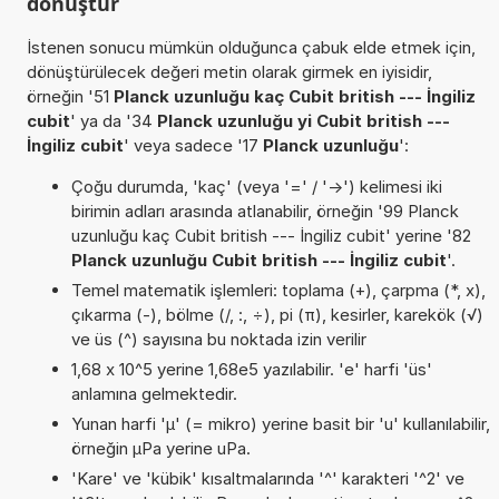
dönüştür
İstenen sonucu mümkün olduğunca çabuk elde etmek için,
dönüştürülecek değeri metin olarak girmek en iyisidir,
örneğin '51
Planck uzunluğu kaç Cubit british --- İngiliz
cubit
' ya da '34
Planck uzunluğu yi Cubit british ---
İngiliz cubit
' veya sadece '17
Planck uzunluğu
':
Çoğu durumda, 'kaç' (veya '=' / '->') kelimesi iki
birimin adları arasında atlanabilir, örneğin '99 Planck
uzunluğu kaç Cubit british --- İngiliz cubit' yerine '82
Planck uzunluğu Cubit british --- İngiliz cubit
'.
Temel matematik işlemleri: toplama (+), çarpma (*, x),
çıkarma (-), bölme (/, :, ÷), pi (π), kesirler, karekök (√)
ve üs (^) sayısına bu noktada izin verilir
1,68 x 10^5 yerine 1,68e5 yazılabilir. 'e' harfi 'üs'
anlamına gelmektedir.
Yunan harfi 'µ' (= mikro) yerine basit bir 'u' kullanılabilir,
örneğin µPa yerine uPa.
'Kare' ve 'kübik' kısaltmalarında '^' karakteri '^2' ve