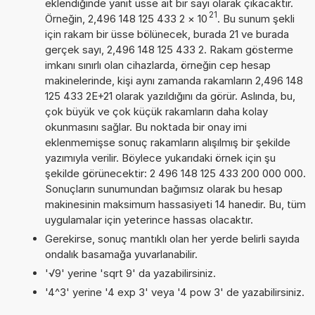
eklendiğinde yanıt üsse ait bir sayı olarak çıkacaktır.
21
Örneğin, 2,496 148 125 433 2
×
10
. Bu sunum şekli
için rakam bir üsse bölünecek, burada 21 ve burada
gerçek sayı, 2,496 148 125 433 2. Rakam gösterme
imkanı sınırlı olan cihazlarda, örneğin cep hesap
makinelerinde, kişi aynı zamanda rakamların 2,496 148
125 433 2E+21 olarak yazıldığını da görür. Aslında, bu,
çok büyük ve çok küçük rakamların daha kolay
okunmasını sağlar. Bu noktada bir onay imi
eklenmemişse sonuç rakamların alışılmış bir şekilde
yazımıyla verilir. Böylece yukarıdaki örnek için şu
şekilde görünecektir: 2 496 148 125 433 200 000 000.
Sonuçların sunumundan bağımsız olarak bu hesap
makinesinin maksimum hassasiyeti 14 hanedir. Bu, tüm
uygulamalar için yeterince hassas olacaktır.
Gerekirse, sonuç mantıklı olan her yerde belirli sayıda
ondalık basamağa yuvarlanabilir.
'√9' yerine 'sqrt 9' da yazabilirsiniz.
'4^3' yerine '4 exp 3' veya '4 pow 3' de yazabilirsiniz.