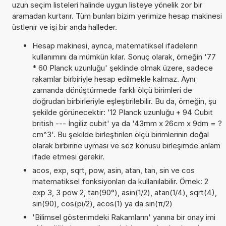
uzun seçim listeleri halinde uygun listeye yönelik zor bir
aramadan kurtarır. Tüm bunları bizim yerimize hesap makinesi
üstlenir ve işi bir anda halleder.
Hesap makinesi, ayrıca, matematiksel ifadelerin
kullanımını da mümkün kılar. Sonuç olarak, örneğin '77
* 60 Planck uzunluğu' şeklinde olmak üzere, sadece
rakamlar birbiriyle hesap edilmekle kalmaz. Aynı
zamanda dönüştürmede farklı ölçü birimleri de
doğrudan birbirleriyle eşleştirilebilir. Bu da, örneğin, şu
şekilde görünecektir: '12 Planck uzunluğu + 94 Cubit
british --- İngiliz cubit' ya da '43mm x 26cm x 9dm = ?
cm^3'. Bu şekilde birleştirilen ölçü birimlerinin doğal
olarak birbirine uyması ve söz konusu birleşimde anlam
ifade etmesi gerekir.
acos, exp, sqrt, pow, asin, atan, tan, sin ve cos
matematiksel fonksiyonları da kullanılabilir. Örnek: 2
exp 3, 3 pow 2, tan(90°), asin(1/2), atan(1/4), sqrt(4),
sin(90), cos(pi/2), acos(1) ya da sin(π/2)
'Bilimsel gösterimdeki Rakamların' yanına bir onay imi