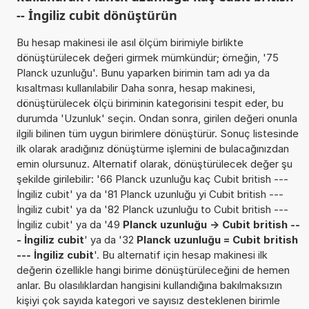
-- İngiliz cubit dönüştürün
Bu hesap makinesi ile asıl ölçüm birimiyle birlikte
dönüştürülecek değeri girmek mümkündür; örneğin, '75
Planck uzunluğu'. Bunu yaparken birimin tam adı ya da
kısaltması kullanılabilir Daha sonra, hesap makinesi,
dönüştürülecek ölçü biriminin kategorisini tespit eder, bu
durumda 'Uzunluk' seçin. Ondan sonra, girilen değeri onunla
ilgili bilinen tüm uygun birimlere dönüştürür. Sonuç listesinde
ilk olarak aradığınız dönüştürme işlemini de bulacağınızdan
emin olursunuz. Alternatif olarak, dönüştürülecek değer şu
şekilde girilebilir: '66 Planck uzunluğu kaç Cubit british ---
İngiliz cubit' ya da '81 Planck uzunluğu yi Cubit british ---
İngiliz cubit' ya da '82 Planck uzunluğu to Cubit british ---
İngiliz cubit' ya da '49
Planck uzunluğu -> Cubit british --
- İngiliz cubit
' ya da '32
Planck uzunluğu = Cubit british
--- İngiliz cubit
'. Bu alternatif için hesap makinesi ilk
değerin özellikle hangi birime dönüştürüleceğini de hemen
anlar. Bu olasılıklardan hangisini kullandığına bakılmaksızın
kişiyi çok sayıda kategori ve sayısız desteklenen birimle