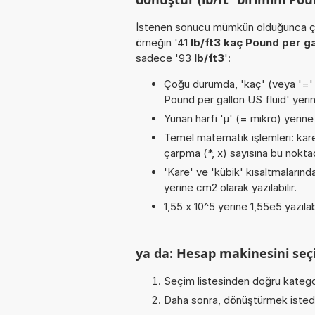
İstenen sonucu mümkün olduğunca çabu
örneğin '41
lb/ft3 kaç Pound per ga
sadece '93
lb/ft3
':
Çoğu durumda, 'kaç' (veya '=' / '
Pound per gallon US fluid' yeri
Yunan harfi 'µ' (= mikro) yerine b
Temel matematik işlemleri: karekö
çarpma (*, x) sayısına bu noktada
'Kare' ve 'kübik' kısaltmalarınd
yerine cm2 olarak yazılabilir.
1,55 x 10^5 yerine 1,55e5 yazılab
ya da: Hesap makinesini seçi
Seçim listesinden doğru katego
Daha sonra, dönüştürmek istediğ