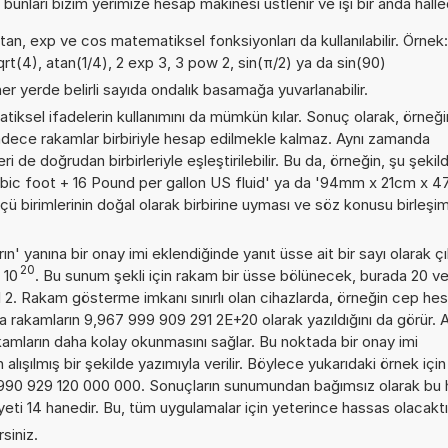
 bunları bizim yerimize hesap makinesi üstlenir ve işi bir anda halle
atan, exp ve cos matematiksel fonksiyonları da kullanılabilir. Örnek
sqrt(4), atan(1/4), 2 exp 3, 3 pow 2, sin(π/2) ya da sin(90)
er yerde belirli sayıda ondalık basamağa yuvarlanabilir.
iksel ifadelerin kullanımını da mümkün kılar. Sonuç olarak, örneği
adece rakamlar birbiriyle hesap edilmekle kalmaz. Aynı zamanda
i de doğrudan birbirleriyle eşleştirilebilir. Bu da, örneğin, şu şekil
bic foot + 16 Pound per gallon US fluid' ya da '94mm x 21cm x 
ölçü birimlerinin doğal olarak birbirine uyması ve söz konusu birleş
n' yanına bir onay imi eklendiğinde yanıt üsse ait bir sayı olarak çı
20
10
. Bu sunum şekli için rakam bir üsse bölünecek, burada 20 v
 2. Rakam gösterme imkanı sınırlı olan cihazlarda, örneğin cep he
a rakamların 9,967 999 909 291 2E+20 olarak yazıldığını da görür. A
amların daha kolay okunmasını sağlar. Bu noktada bir onay imi
ışılmış bir şekilde yazımıyla verilir. Böylece yukarıdaki örnek için
 990 929 120 000 000. Sonuçların sunumundan bağımsız olarak bu
i 14 hanedir. Bu, tüm uygulamalar için yeterince hassas olacaktı
rsiniz.