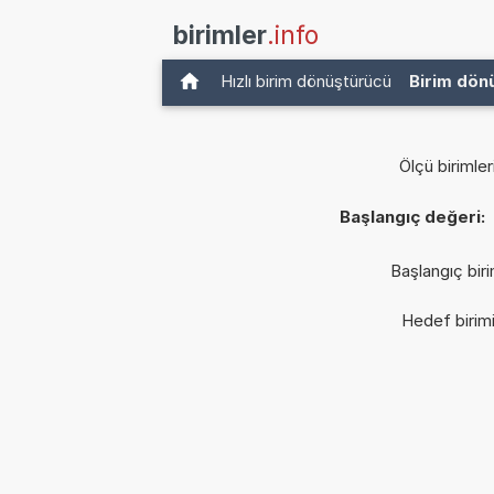
birimler
.info
Hızlı birim dönüştürücü
Birim dön
Ölçü birimler
Başlangıç değeri:
Başlangıç biri
Hedef birim