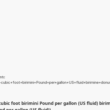
tı:
r+cubic+foot+birimini+Pound+per+gallon+US+fluid+birimine+donu
bic foot birimini Pound per gallon (US fluid) biri
nd per gallon (US fluid))