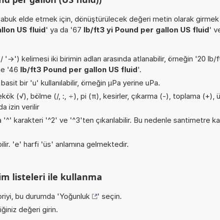
k elde etmek için, dönüştürülecek değeri metin olarak girmek en
llon US fluid
' ya da '67
lb/ft3 yi Pound per gallon US fluid
' v
->') kelimesi iki birimin adları arasında atlanabilir, örneğin '20 lb/
ne '46
lb/ft3 Pound per gallon US fluid
'.
asit bir 'u' kullanılabilir, örneğin µPa yerine uPa.
k (√), bölme (/, :, ÷), pi (π), kesirler, çıkarma (-), toplama (+), 
 izin verilir
a '^' karakteri '^2' ve '^3'ten çıkarılabilir. Bu nedenle santimetre 
ilir. 'e' harfi 'üs' anlamına gelmektedir.
m listeleri ile kullanma
riyi, bu durumda '
Yoğunluk
' seçin.
iniz değeri girin.