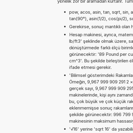
yönelik zor bir aramadan kurtarır. Tüm
pow, acos, asin, tan, sqrt, sin, 
tan(90°), asin(1/2), cos(pi/2), 
Gerekirse, sonuç mantıklı olan h
Hesap makinesi, ayrıca, matemat
lb/ft3' şeklinde olmak üzere, s
dönüştürmede farklı ölçü birimler
görünecektir: '89 Pound per cu
cm^3'. Bu şekilde birleştirilen 
ifade etmesi gerekir.
'Bilimsel gösterimdeki Rakamları
Örneğin, 9,967 999 909 291 2
×
gerçek sayı, 9,967 999 909 291
makinelerinde, kişi aynı zamand
bu, çok büyük ve çok küçük rak
eklenmemişse sonuç rakamların al
şekilde görünecektir: 996 799
makinesinin maksimum hassasiyet
'√16' yerine 'sqrt 16' da yazabili