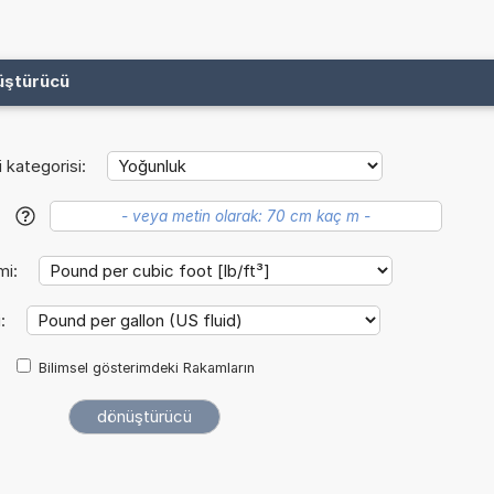
üştürücü
i kategorisi:
?
mi:
i:
Bilimsel gösterimdeki Rakamların