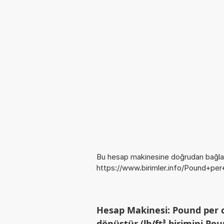
Bu hesap makinesine doğrudan bağlan
https://www.birimler.info/Pound+pe
Hesap Makinesi: Pound per cu
dönüştür (lb/ft³ birimini Pou