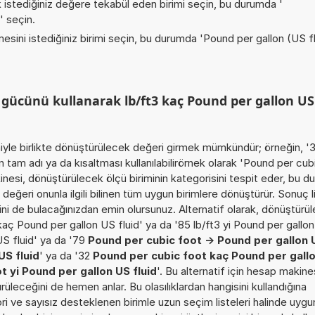
istediğiniz değere tekabül eden birimi seçin, bu durumda '
' seçin.
esini istediğiniz birimi seçin, bu durumda '
Pound per gallon (US fl
 gücünü kullanarak lb/ft3 kaç Pound per gallon US 
imiyle birlikte dönüştürülecek değeri girmek mümkündür; örneğin, 
 tam adı ya da kısaltması kullanılabilirörnek olarak 'Pound per cub
inesi, dönüştürülecek ölçü biriminin kategorisini tespit eder, bu 
 değeri onunla ilgili bilinen tüm uygun birimlere dönüştürür. Sonuç 
mini de bulacağınızdan emin olursunuz. Alternatif olarak, dönüştürü
3 kaç Pound per gallon US fluid' ya da '85 lb/ft3 yi Pound per gallon
US fluid' ya da '79
Pound per cubic foot -> Pound per gallon U
US fluid
' ya da '32
Pound per cubic foot kaç Pound per gall
t yi Pound per gallon US fluid
'. Bu alternatif için hesap makines
rüleceğini de hemen anlar. Bu olasılıklardan hangisini kullandığına
ri ve sayısız desteklenen birimle uzun seçim listeleri halinde uygu