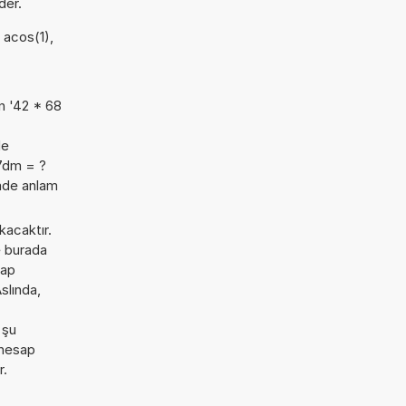
der.
: acos(1),
n '42 * 68
de
47dm = ?
imde anlam
kacaktır.
e burada
sap
slında,
 şu
 hesap
r.