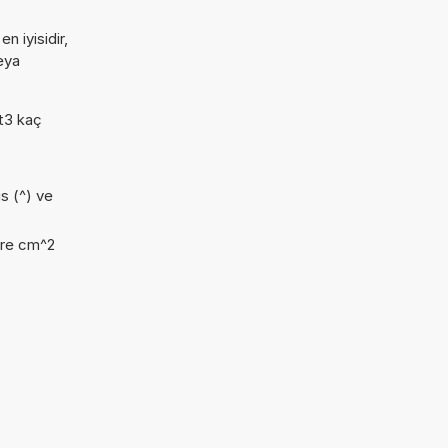
 iyisidir,
eya
ft3 kaç
üs (^) ve
kare cm^2