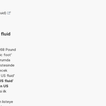
uid)
'
fluid
'368 Pound
ic foot'
durumda
listesinde
lecek
 US fluid'
S fluid
'
on US
i ilk
n listeye