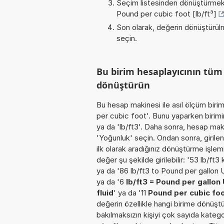
Seçim listesinden dönüştürmek 
Pound per cubic foot [lb/ft³]
Son olarak, değerin dönüştürülm
seçin.
Bu birim hesaplayıcının tüm
dönüştürün
Bu hesap makinesi ile asıl ölçüm bir
per cubic foot'. Bunu yaparken birimin
ya da 'lb/ft3'. Daha sonra, hesap mak
'Yoğunluk' seçin. Ondan sonra, girilen
ilk olarak aradığınız dönüştürme işle
değer şu şekilde girilebilir: '53 lb/ft
ya da '86 lb/ft3 to Pound per gallon 
ya da '6
lb/ft3 = Pound per gallon 
fluid
' ya da '11
Pound per cubic foo
değerin özellikle hangi birime dönüştü
bakılmaksızın kişiyi çok sayıda katego