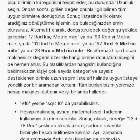
ölçü biriminin kategorisini tespit eder, bu durumda 'Uzunluk'
seçin. Ondan sonra, girilen değeri onunla ilgili bilinen tüm
uygun birimlere dönüştürür. Sonuç listesinde ilk olarak
aradığınız dönüştürme işlemini de bulacağınızdan emin
olursunuz. Alternatif olarak, dönüştürülecek değer şu şekilde
girilebilir: '12 Rod kaç Metric mile' ya da '90 Rod yi Metric
mile' ya da '91 Rod to Metric mile' ya da '67
Rod -> Metric
mile
' ya da '23
Rod = Metric mile
'. Bu alternatif için hesap
makinesi ilk değerin özellikle hangi birime dönüştürüleceğini
de hemen anlar. Bu olasılıklardan hangisini kullandığına
bakılmaksızın kişiyi çok sayıda kategori ve sayısız
desteklenen birimle uzun seçim listeleri halinde uygun listeye
yönelik zor bir aramadan kurtarır. Tüm bunları bizim yerimize
hesap makinesi üstlenir ve işi bir anda halleder.
'√16' yerine 'sqrt 16' da yazabilirsiniz.
Hesap makinesi, ayrıca, matematiksel ifadelerin
kullanımını da mümkün kılar. Sonuç olarak, örneğin '23 *
78 Rod' şeklinde olmak üzere, sadece rakamlar
birbiriyle hesap edilmekle kalmaz. Aynı zamanda
dönüştürmede farklı ölçü birimleri de doğrudan