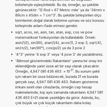
birbirleriyle eşleştirilebilir. Bu da, örneğin, şu şekilde
görünecektir: '12 Rod + 67 Metric mile' ya da '34mm x
89cm x 45dm = ? cm^3'. Bu şekilde birleştirilen ölçü
birimlerinin doğal olarak birbirine uyması ve söz konusu
birleşimde anlam ifade etmesi gerekir.
sqrt, acos, sin, asin, tan, atan, exp, cos ve pow
matematiksel fonksiyonları da kullanılabilir. Örnek:
asin(1/2), sin(90), atan(1/4), acos(1), 2 exp 3, sqrt(4),
sin(π/2), tan(90°), cos(pi/2) ya da 3 pow 2
'4^3' yerine '4 exp 3' veya '4 pow 3' de yazabilirsiniz.
'Bilimsel gösterimdeki Rakamların' yanına bir onay imi
eklendiğinde yanıt üsse ait bir sayı olarak çıkacaktır.
21
Örneğin, 4,947 081 436 463
×
10
. Bu sunum şekli
için rakam bir üsse bölünecek, burada 21 ve burada
gerçek sayı, 4,947 081 436 463. Rakam gösterme
imkanı sınırlı olan cihazlarda, örneğin cep hesap
makinelerinde, kişi aynı zamanda rakamların 4,947 081
436 463 E+21 olarak yazıldığını da görür. Aslında, bu,
çok büyük ve çok küçük rakamların daha kolay