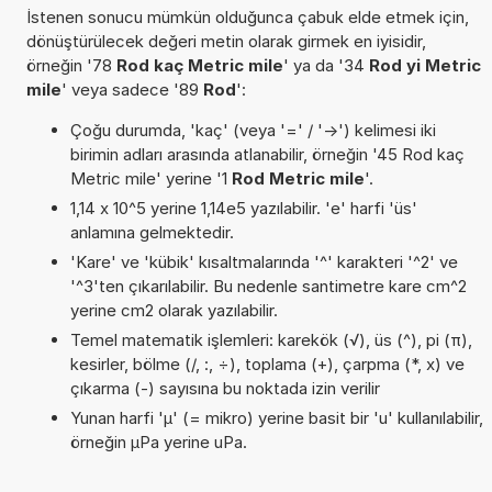
İstenen sonucu mümkün olduğunca çabuk elde etmek için,
dönüştürülecek değeri metin olarak girmek en iyisidir,
örneğin '78
Rod kaç Metric mile
' ya da '34
Rod yi Metric
mile
' veya sadece '89
Rod
':
Çoğu durumda, 'kaç' (veya '=' / '->') kelimesi iki
birimin adları arasında atlanabilir, örneğin '45 Rod kaç
Metric mile' yerine '1
Rod Metric mile
'.
1,14 x 10^5 yerine 1,14e5 yazılabilir. 'e' harfi 'üs'
anlamına gelmektedir.
'Kare' ve 'kübik' kısaltmalarında '^' karakteri '^2' ve
'^3'ten çıkarılabilir. Bu nedenle santimetre kare cm^2
yerine cm2 olarak yazılabilir.
Temel matematik işlemleri: karekök (√), üs (^), pi (π),
kesirler, bölme (/, :, ÷), toplama (+), çarpma (*, x) ve
çıkarma (-) sayısına bu noktada izin verilir
Yunan harfi 'µ' (= mikro) yerine basit bir 'u' kullanılabilir,
örneğin µPa yerine uPa.