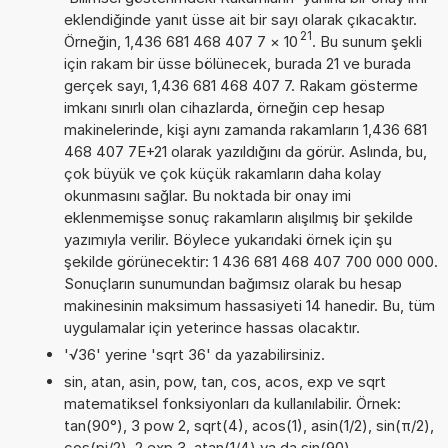
eklendiğinde yanıt üsse ait bir sayı olarak çıkacaktır.
21
Örneğin, 1,436 681 468 407 7
×
10
. Bu sunum şekli
için rakam bir üsse bölünecek, burada 21 ve burada
gerçek sayı, 1,436 681 468 407 7. Rakam gösterme
imkanı sınırlı olan cihazlarda, örneğin cep hesap
makinelerinde, kişi aynı zamanda rakamların 1,436 681
468 407 7E+21 olarak yazıldığını da görür. Aslında, bu,
çok büyük ve çok küçük rakamların daha kolay
okunmasını sağlar. Bu noktada bir onay imi
eklenmemişse sonuç rakamların alışılmış bir şekilde
yazımıyla verilir. Böylece yukarıdaki örnek için şu
şekilde görünecektir: 1 436 681 468 407 700 000 000.
Sonuçların sunumundan bağımsız olarak bu hesap
makinesinin maksimum hassasiyeti 14 hanedir. Bu, tüm
uygulamalar için yeterince hassas olacaktır.
'√36' yerine 'sqrt 36' da yazabilirsiniz.
sin, atan, asin, pow, tan, cos, acos, exp ve sqrt
matematiksel fonksiyonları da kullanılabilir. Örnek:
tan(90°), 3 pow 2, sqrt(4), acos(1), asin(1/2), sin(π/2),
cos(pi/2), 2 exp 3, atan(1/4) ya da sin(90)