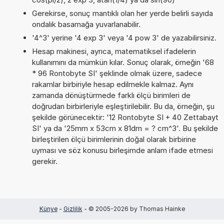
Gerekirse, sonuç mantıklı olan her yerde belirli sayıda
ondalık basamağa yuvarlanabilir.
'4^3' yerine '4 exp 3' veya '4 pow 3' de yazabilirsiniz.
Hesap makinesi, ayrıca, matematiksel ifadelerin
kullanımını da mümkün kılar. Sonuç olarak, örneğin '68
* 96 Rontobyte SI' şeklinde olmak üzere, sadece
rakamlar birbiriyle hesap edilmekle kalmaz. Aynı
zamanda dönüştürmede farklı ölçü birimleri de
doğrudan birbirleriyle eşleştirilebilir. Bu da, örneğin, şu
şekilde görünecektir: '12 Rontobyte SI + 40 Zettabayt
SI' ya da '25mm x 53cm x 81dm = ? cm^3'. Bu şekilde
birleştirilen ölçü birimlerinin doğal olarak birbirine
uyması ve söz konusu birleşimde anlam ifade etmesi
gerekir.
Künye
-
Gizlilik
- © 2005-2026 by Thomas Hainke