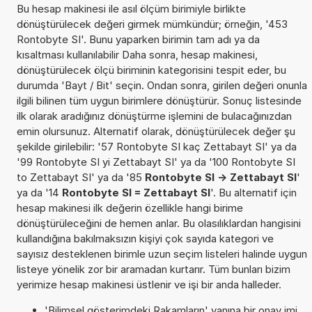
Bu hesap makinesi ile asıl ölçüm birimiyle birlikte
dönüştürülecek değeri girmek mümkündür; örneğin, '453
Rontobyte SI'. Bunu yaparken birimin tam adı ya da
kısaltması kullanılabilir Daha sonra, hesap makinesi,
dönüştürülecek ölçü biriminin kategorisini tespit eder, bu
durumda 'Bayt / Bit' seçin. Ondan sonra, girilen değeri onunla
ilgili bilinen tüm uygun birimlere dönüştürür. Sonuç listesinde
ilk olarak aradığınız dönüştürme işlemini de bulacağınızdan
emin olursunuz. Alternatif olarak, dönüştürülecek değer şu
şekilde girilebilir: '57 Rontobyte SI kaç Zettabayt SI' ya da
'99 Rontobyte SI yi Zettabayt SI' ya da '100 Rontobyte SI
to Zettabayt SI' ya da '85
Rontobyte SI -> Zettabayt SI
'
ya da '14
Rontobyte SI = Zettabayt SI
'. Bu alternatif için
hesap makinesi ilk değerin özellikle hangi birime
dönüştürüleceğini de hemen anlar. Bu olasılıklardan hangisini
kullandığına bakılmaksızın kişiyi çok sayıda kategori ve
sayısız desteklenen birimle uzun seçim listeleri halinde uygun
listeye yönelik zor bir aramadan kurtarır. Tüm bunları bizim
yerimize hesap makinesi üstlenir ve işi bir anda halleder.
'Bilimsel gösterimdeki Rakamların' yanına bir onay imi