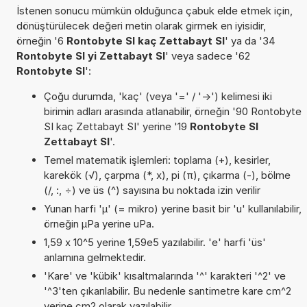
İstenen sonucu mümkün olduğunca çabuk elde etmek için,
dönüştürülecek değeri metin olarak girmek en iyisidir,
örneğin '6
Rontobyte SI kaç Zettabayt SI
' ya da '34
Rontobyte SI yi Zettabayt SI
' veya sadece '62
Rontobyte SI
':
Çoğu durumda, 'kaç' (veya '=' / '->') kelimesi iki
birimin adları arasında atlanabilir, örneğin '90 Rontobyte
SI kaç Zettabayt SI' yerine '19
Rontobyte SI
Zettabayt SI
'.
Temel matematik işlemleri: toplama (+), kesirler,
karekök (√), çarpma (*, x), pi (π), çıkarma (-), bölme
(/, :, ÷) ve üs (^) sayısına bu noktada izin verilir
Yunan harfi 'µ' (= mikro) yerine basit bir 'u' kullanılabilir,
örneğin µPa yerine uPa.
1,59 x 10^5 yerine 1,59e5 yazılabilir. 'e' harfi 'üs'
anlamına gelmektedir.
'Kare' ve 'kübik' kısaltmalarında '^' karakteri '^2' ve
'^3'ten çıkarılabilir. Bu nedenle santimetre kare cm^2
yerine cm2 olarak yazılabilir.