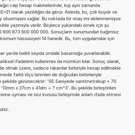
örneğin cep hesap makinelerinde, kişi aynı zamanda
+21 olarak yazıldığını da görür. Aslında, bu, çok büyük ve
y okunmasını sağlar. Bu noktada bir onay imi eklenmemişse
kilde yazımıyla verilir. Böylece yukarıdaki örnek için şu
66 606 873 600 000 000. Sonuçların sunumundan bağımsız
ksimum hassasiyeti 14 hanedir. Bu, tüm uygulamalar için
er yerde belirli sayıda ondalık basamağa yuvarlanabilir.
iksel ifadelerin kullanımını da mümkün kılar. Sonuç olarak,
de olmak üzere, sadece rakamlar birbiriyle hesap edilmekle
de farklı ölçü birimleri de doğrudan birbirleriyle
, şu şekilde görünecektir: '56 Saniyede santimetreküp + 70
'13mm x 27cm x 41dm = ? cm^3'. Bu şekilde birleştirilen
birbirine uyması ve söz konusu birleşimde anlam ifade etmesi
iniz.