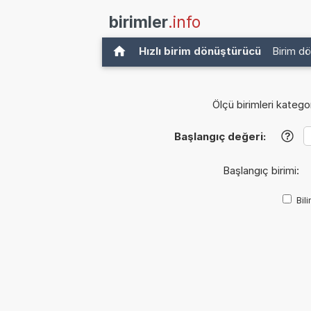
birimler
.info
Hızlı birim dönüştürücü
Birim d
Ölçü birimleri kategor
Başlangıç değeri:
?
Başlangıç birimi:
Bil