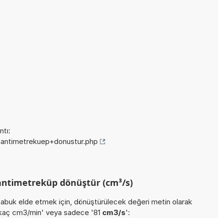
tı:
+santimetrekuep+donustur.php
antimetreküp dönüştür (cm³/s)
buk elde etmek için, dönüştürülecek değeri metin olarak
s kaç cm3/min' veya sadece '81
cm3/s
':