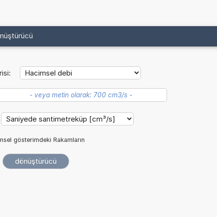
önüştürücü
isi:
imsel gösterimdeki Rakamların