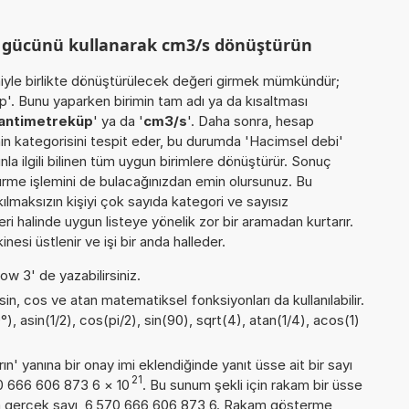
m gücünü kullanarak cm3/s dönüştürün
miyle birlikte dönüştürülecek değeri girmek mümkündür;
'. Bunu yaparken birimin tam adı ya da kısaltması
antimetreküp
' ya da '
cm3/s
'. Daha sonra, hesap
in kategorisini tespit eder, bu durumda 'Hacimsel debi'
nla ilgili bilinen tüm uygun birimlere dönüştürür. Sonuç
türme işlemini de bulacağınızdan emin olursunuz. Bu
akılmaksızın kişiyi çok sayıda kategori ve sayısız
ri halinde uygun listeye yönelik zor bir aramadan kurtarır.
esi üstlenir ve işi bir anda halleder.
ow 3' de yazabilirsiniz.
sin, cos ve atan matematiksel fonksiyonları da kullanılabilir.
), asin(1/2), cos(pi/2), sin(90), sqrt(4), atan(1/4), acos(1)
n' yanına bir onay imi eklendiğinde yanıt üsse ait bir sayı
21
70 666 606 873 6
×
10
. Bu sunum şekli için rakam bir üsse
a gerçek sayı, 6,570 666 606 873 6. Rakam gösterme