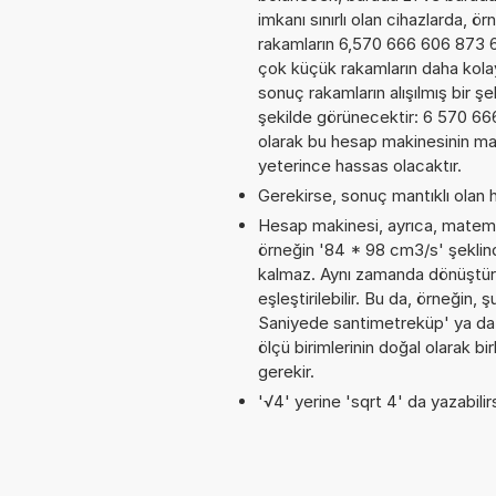
imkanı sınırlı olan cihazlarda, 
rakamların 6,570 666 606 873 6E
çok küçük rakamların daha kola
sonuç rakamların alışılmış bir şe
şekilde görünecektir: 6 570 6
olarak bu hesap makinesinin ma
yeterince hassas olacaktır.
Gerekirse, sonuç mantıklı olan h
Hesap makinesi, ayrıca, matemat
örneğin '84 * 98 cm3/s' şeklin
kalmaz. Aynı zamanda dönüştürme
eşleştirilebilir. Bu da, örneğin
Saniyede santimetreküp' ya da 
ölçü birimlerinin doğal olarak 
gerekir.
'√4' yerine 'sqrt 4' da yazabilirs