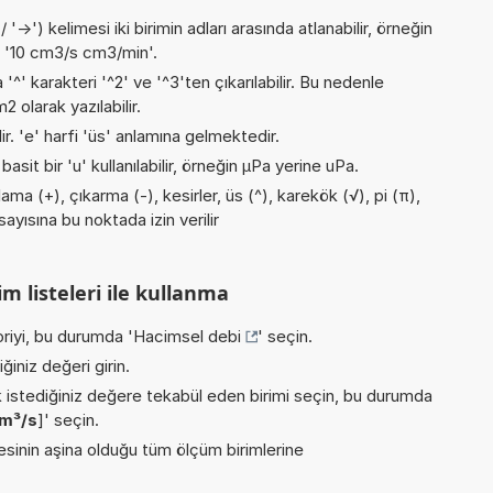
->') kelimesi iki birimin adları arasında atlanabilir, örneğin
 '10 cm3/s cm3/min'.
 '^' karakteri '^2' ve '^3'ten çıkarılabilir. Bu nedenle
 olarak yazılabilir.
lir. 'e' harfi 'üs' anlamına gelmektedir.
asit bir 'u' kullanılabilir, örneğin µPa yerine uPa.
ma (+), çıkarma (-), kesirler, üs (^), karekök (√), pi (π),
sayısına bu noktada izin verilir
m listeleri ile kullanma
riyi, bu durumda '
Hacimsel debi
' seçin.
iniz değeri girin.
istediğiniz değere tekabül eden birimi seçin, bu durumda
m³/s
]' seçin.
inin aşina olduğu tüm ölçüm birimlerine