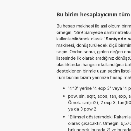
Bu birim hesaplayıcının tü
Bu hesap makinesi ile asıl ölçüm biri
örneğin, '389 Saniyede santimetreküp
kullanılabilirörnek olarak '
Saniyede s
makinesi, dönüştürülecek ölçü birimin
seçin. Ondan sonra, girilen değeri onu
listesinde ilk olarak aradığınız dönüş
olasılıklardan hangisini kullandığına b
desteklenen birimle uzun seçim listele
Tüm bunları bizim yerimize hesap makin
'4^3' yerine '4 exp 3' veya '4 p
pow, sin, sqrt, acos, tan, exp, a
Örnek: sin(π/2), 2 exp 3, tan(90°
ya da 3 pow 2
'Bilimsel gösterimdeki Rakamları
olarak çıkacaktır. Örneğin, 6,5
bölünecek, burada 21 ve burad