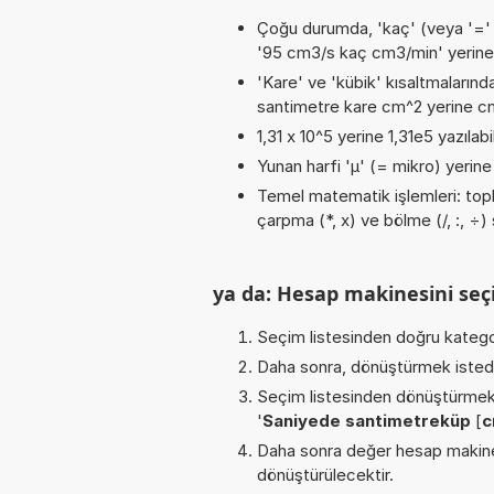
Çoğu durumda, 'kaç' (veya '=' / '
'95 cm3/s kaç cm3/min' yerine
'Kare' ve 'kübik' kısaltmalarında
santimetre kare cm^2 yerine cm2
1,31 x 10^5 yerine 1,31e5 yazılabi
Yunan harfi 'µ' (= mikro) yerine b
Temel matematik işlemleri: topla
çarpma (*, x) ve bölme (/, :, ÷) 
ya da: Hesap makinesini seçi
Seçim listesinden doğru katego
Daha sonra, dönüştürmek istediğ
Seçim listesinden dönüştürmek 
'
Saniyede santimetreküp
[
c
Daha sonra değer hesap makines
dönüştürülecektir.