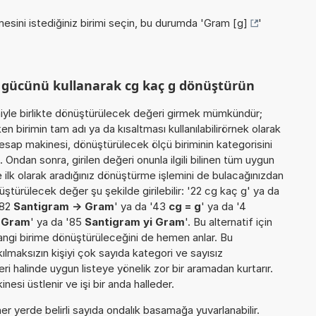
esini istediğiniz birimi seçin, bu durumda '
Gram [g]
'
m gücünü kullanarak cg kaç g dönüştürün
miyle birlikte dönüştürülecek değeri girmek mümkündür;
n birimin tam adı ya da kısaltması kullanılabilirörnek olarak
esap makinesi, dönüştürülecek ölçü biriminin kategorisini
 Ondan sonra, girilen değeri onunla ilgili bilinen tüm uygun
 ilk olarak aradığınız dönüştürme işlemini de bulacağınızdan
üştürülecek değer şu şekilde girilebilir: '22 cg kaç g' ya da
'82
Santigram -> Gram
' ya da '43
cg = g
' ya da '4
 Gram
' ya da '85
Santigram yi Gram
'. Bu alternatif için
hangi birime dönüştürüleceğini de hemen anlar. Bu
akılmaksızın kişiyi çok sayıda kategori ve sayısız
ri halinde uygun listeye yönelik zor bir aramadan kurtarır.
esi üstlenir ve işi bir anda halleder.
er yerde belirli sayıda ondalık basamağa yuvarlanabilir.