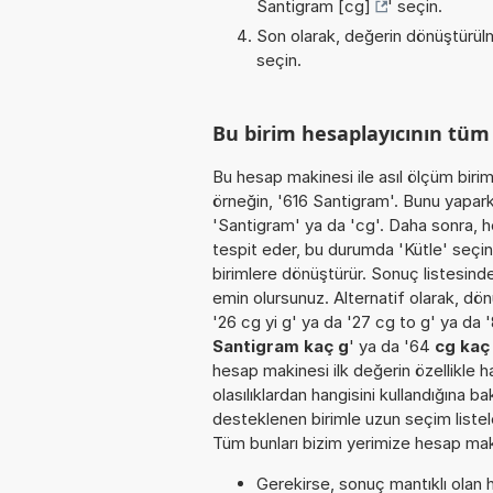
Santigram [cg]
' seçin.
Son olarak, değerin dönüştürülm
seçin.
Bu birim hesaplayıcının tü
Bu hesap makinesi ile asıl ölçüm biri
örneğin, '616 Santigram'. Bunu yaparke
'Santigram' ya da 'cg'. Daha sonra, h
tespit eder, bu durumda 'Kütle' seçin.
birimlere dönüştürür. Sonuç listesinde
emin olursunuz. Alternatif olarak, dön
'26 cg yi g' ya da '27 cg to g' ya da 
Santigram kaç g
' ya da '64
cg kaç
hesap makinesi ilk değerin özellikle 
olasılıklardan hangisini kullandığına b
desteklenen birimle uzun seçim listele
Tüm bunları bizim yerimize hesap makin
Gerekirse, sonuç mantıklı olan h