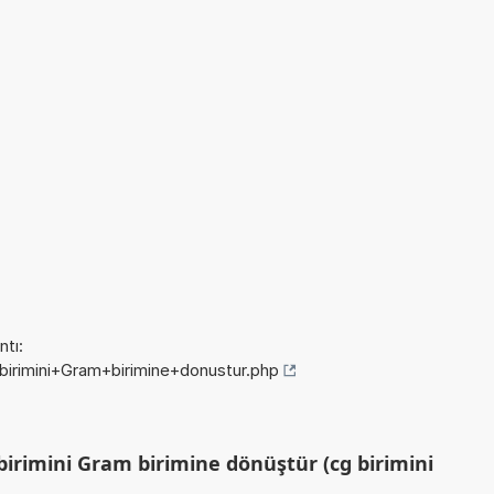
tı:
+birimini+Gram+birimine+donustur.php
irimini Gram birimine dönüştür (cg birimini