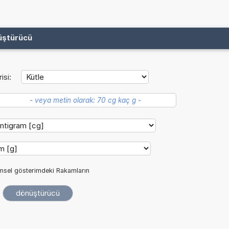
üştürücü
isi:
imsel gösterimdeki Rakamların