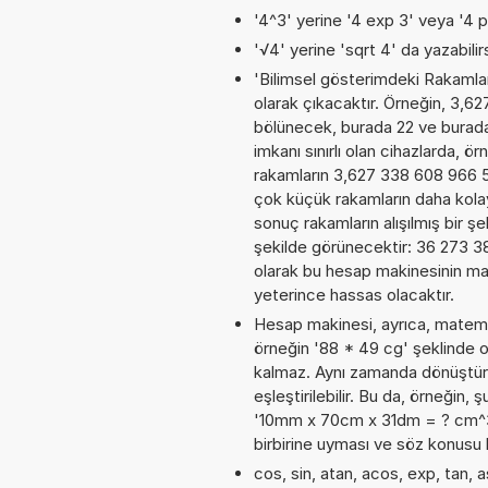
'4^3' yerine '4 exp 3' veya '4 p
'√4' yerine 'sqrt 4' da yazabilirs
'Bilimsel gösterimdeki Rakamları
olarak çıkacaktır. Örneğin, 3,6
bölünecek, burada 22 ve burad
imkanı sınırlı olan cihazlarda, 
rakamların 3,627 338 608 966 5E
çok küçük rakamların daha kola
sonuç rakamların alışılmış bir şe
şekilde görünecektir: 36 273 
olarak bu hesap makinesinin ma
yeterince hassas olacaktır.
Hesap makinesi, ayrıca, matemat
örneğin '88 * 49 cg' şeklinde 
kalmaz. Aynı zamanda dönüştürme
eşleştirilebilir. Bu da, örneğin
'10mm x 70cm x 31dm = ? cm^3'. 
birbirine uyması ve söz konusu 
cos, sin, atan, acos, exp, tan, a