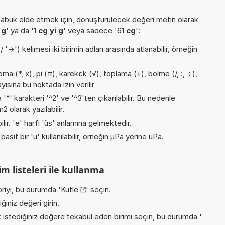
buk elde etmek için, dönüştürülecek değeri metin olarak
 g
' ya da '1
cg yi g
' veya sadece '61
cg
':
->') kelimesi iki birimin adları arasında atlanabilir, örneğin
a (*, x), pi (π), karekök (√), toplama (+), bölme (/, :, ÷),
yısına bu noktada izin verilir
 '^' karakteri '^2' ve '^3'ten çıkarılabilir. Bu nedenle
 olarak yazılabilir.
ilir. 'e' harfi 'üs' anlamına gelmektedir.
asit bir 'u' kullanılabilir, örneğin µPa yerine uPa.
m listeleri ile kullanma
riyi, bu durumda '
Kütle
' seçin.
iniz değeri girin.
istediğiniz değere tekabül eden birimi seçin, bu durumda '