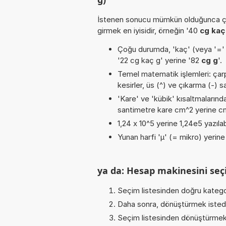
İstenen sonucu mümkün olduğunca ça
girmek en iyisidir, örneğin '40
cg kaç
Çoğu durumda, 'kaç' (veya '=' / '
'22 cg kaç g' yerine '82
cg g
'.
Temel matematik işlemleri: çarpm
kesirler, üs (^) ve çıkarma (-) sa
'Kare' ve 'kübik' kısaltmalarında
santimetre kare cm^2 yerine cm2
1,24 x 10^5 yerine 1,24e5 yazılab
Yunan harfi 'µ' (= mikro) yerine b
ya da: Hesap makinesini seçi
Seçim listesinden doğru katego
Daha sonra, dönüştürmek istediğ
Seçim listesinden dönüştürmek 