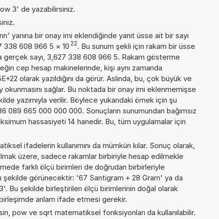
ow 3' de yazabilirsiniz.
iniz.
n' yanına bir onay imi eklendiğinde yanıt üsse ait bir sayı
22
27 338 608 966 5
×
10
. Bu sunum şekli için rakam bir üsse
a gerçek sayı, 3,627 338 608 966 5. Rakam gösterme
örneğin cep hesap makinelerinde, kişi aynı zamanda
+22 olarak yazıldığını da görür. Aslında, bu, çok büyük ve
y okunmasını sağlar. Bu noktada bir onay imi eklenmemişse
kilde yazımıyla verilir. Böylece yukarıdaki örnek için şu
386 089 665 000 000 000. Sonuçların sunumundan bağımsız
ksimum hassasiyeti 14 hanedir. Bu, tüm uygulamalar için
iksel ifadelerin kullanımını da mümkün kılar. Sonuç olarak,
olmak üzere, sadece rakamlar birbiriyle hesap edilmekle
de farklı ölçü birimleri de doğrudan birbirleriyle
, şu şekilde görünecektir: '67 Santigram + 28 Gram' ya da
Bu şekilde birleştirilen ölçü birimlerinin doğal olarak
birleşimde anlam ifade etmesi gerekir.
sin, pow ve sqrt matematiksel fonksiyonları da kullanılabilir.