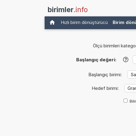
birimler
.info
Hızlı birim dönüştürücü
Birim dön
Ölçü birimleri kategor
Başlangıç değeri:
?
Başlangıç birimi:
Hedef birimi:
Bil