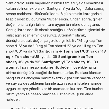
Santigram'. Bunu yaparken birimin tam adı ya da kısaltması
kullanılabilirörnek olarak 'Santigram' ya da 'cg'. Daha sonra,
hesap makinesi, dönüştürülecek ölçü biriminin kategorisini
tespit eder, bu durumda 'Kütle' seçin. Ondan sonra, girilen
değeri onunla ilgili bilinen tüm uygun birimlere dönüştürür.
Sonuç listesinde ilk olarak aradığınız dönüştürme işlemini de
bulacağınızdan emin olursunuz. Alternatif olarak,
dönüştürülecek değer şu şekilde girilebilir: '74 cg kaç Ton
short/US' ya da '10 cg yi Ton short/US' ya da '11 cg to Ton
short/US' ya da '61
Santigram -> Ton short/US
' ya da '48
cg = Ton short/US
' ya da '35
Santigram kaç Ton
short/US
' ya da '95
Santigram yi Ton short/US
'. Bu
alternatif için hesap makinesi ilk değerin özellikle hangi
birime dönüştürüleceğini de hemen anlar. Bu olasılıklardan
hangisini kullandığına bakılmaksızın kişiyi çok sayıda kategori
ve sayısız desteklenen birimle uzun seçim listeleri halinde
uygun listeye yönelik zor bir aramadan kurtarır. Tüm bunları
bizim yerimize hesap makinesi üstlenir ve işi bir anda
halleder.
sin, tan, atan, pow, sqrt, asin, exp, acos ve cos