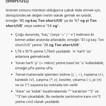
(short/US))
İstenen sonucu mümkün olduğunca çabuk elde etmek için,
dönüştürülecek değeri metin olarak girmek en iyisidir,
örneğin '80
cg kaç Ton short/US
' ya da '67
cg yi Ton
short/US
' veya sadece '54
cg
':
Çoğu durumda, 'kaç' (veya '=' / '->') kelimesi iki
birimin adları arasında atlanabilir, örneğin '41 cg kaç Ton
short/US' yerine '28
cg Ton short/US
'.
1,76 x 10^5 yerine 1,76e5 yazılabilir. 'e' harfi 'üs'
anlamına gelmektedir.
Yunan harfi 'µ' (= mikro) yerine basit bir 'u' kullanılabilir,
örneğin µPa yerine uPa.
Temel matematik işlemleri: bölme (/, :, ÷), toplama (+),
karekök (√), çarpma (*, x), kesirler, çıkarma (-), pi (π)
ve üs (^) sayısına bu noktada izin verilir
'Kare' ve 'kübik' kısaltmalarında '^' karakteri '^2' ve
'^3'ten çıkarılabilir. Bu nedenle santimetre kare cm^2
yerine cm2 olarak yazılabilir.