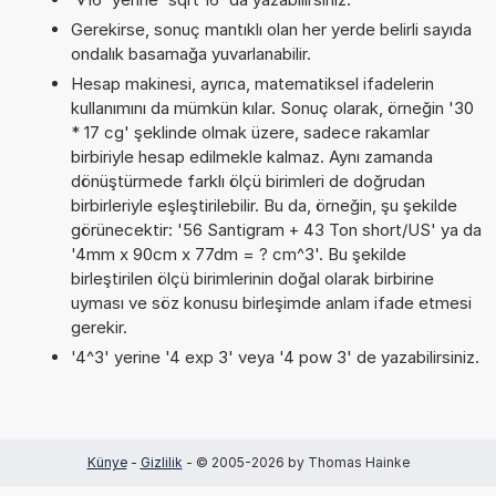
Gerekirse, sonuç mantıklı olan her yerde belirli sayıda
ondalık basamağa yuvarlanabilir.
Hesap makinesi, ayrıca, matematiksel ifadelerin
kullanımını da mümkün kılar. Sonuç olarak, örneğin '30
* 17 cg' şeklinde olmak üzere, sadece rakamlar
birbiriyle hesap edilmekle kalmaz. Aynı zamanda
dönüştürmede farklı ölçü birimleri de doğrudan
birbirleriyle eşleştirilebilir. Bu da, örneğin, şu şekilde
görünecektir: '56 Santigram + 43 Ton short/US' ya da
'4mm x 90cm x 77dm = ? cm^3'. Bu şekilde
birleştirilen ölçü birimlerinin doğal olarak birbirine
uyması ve söz konusu birleşimde anlam ifade etmesi
gerekir.
'4^3' yerine '4 exp 3' veya '4 pow 3' de yazabilirsiniz.
Künye
-
Gizlilik
- © 2005-2026 by Thomas Hainke