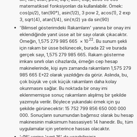
matematiksel fonksiyonları da kullanılabilir. Örnek:
cos(pi/2), tan(90°), asin(1/2), 3 pow 2, acos(1), 2 exp
3, sqrt(4), atan(1/4), sin(π/2) ya da sin(90)
'Bilimsel gösterimdeki Rakamların' yanına bir onay imi
eklendiğinde yanıt üsse ait bir sayı olarak çıkacaktır.
22
Örneğin, 1,575 279 985 665
×
10
. Bu sunum şekli
için rakam bir üsse bölünecek, burada 22 ve burada
gerçek sayı, 1,575 279 985 665. Rakam gösterme
imkanı sınırlı olan cihazlarda, örneğin cep hesap
makinelerinde, kişi aynı zamanda rakamların 1,575 279
985 665 E+22 olarak yazıldığını da görür. Aslında, bu,
çok büyük ve çok küçük rakamların daha kolay
okunmasını sağlar. Bu noktada bir onay imi
eklenmemişse sonuç rakamların alışılmış bir şekilde
yazımıyla verilir. Böylece yukarıdaki örnek için şu
şekilde görünecektir: 15 752 799 856 650 000 000
000. Sonuçların sunumundan bağımsız olarak bu hesap
makinesinin maksimum hassasiyeti 14 hanedir. Bu, tüm
uygulamalar için yeterince hassas olacaktır.
'√16' yerine 'sqrt 16' da yazabilirsiniz.