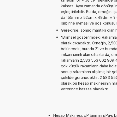
örneğin '61 * 58 cP' şeklinde o
kalmaz. Aynı zamanda dönüştürme
eşleştirilebilir. Bu da, örneğin
da '55mm x 52cm x 49dm = ? cm^3
birbirine uyması ve söz konusu 
Gerekirse, sonuç mantıklı olan h
'Bilimsel gösterimdeki Rakamları
olarak çıkacaktır. Örneğin, 2,5
bölünecek, burada 21 ve burad
imkanı sınırlı olan cihazlarda, 
rakamların 2,583 553 062 909 4E
çok küçük rakamların daha kola
sonuç rakamların alışılmış bir şe
şekilde görünecektir: 2 583 5
olarak bu hesap makinesinin ma
yeterince hassas olacaktır.
Hesap Makinesi: cP birimini µPa·s bi