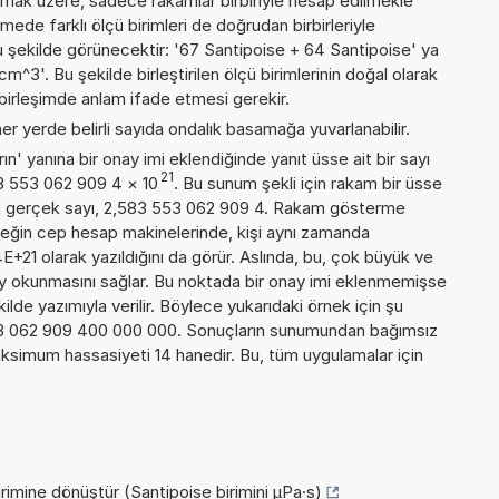
lmak üzere, sadece rakamlar birbiriyle hesap edilmekle
de farklı ölçü birimleri de doğrudan birbirleriyle
, şu şekilde görünecektir: '67 Santipoise + 64 Santipoise' ya
'. Bu şekilde birleştirilen ölçü birimlerinin doğal olarak
birleşimde anlam ifade etmesi gerekir.
er yerde belirli sayıda ondalık basamağa yuvarlanabilir.
n' yanına bir onay imi eklendiğinde yanıt üsse ait bir sayı
21
83 553 062 909 4
×
10
. Bu sunum şekli için rakam bir üsse
a gerçek sayı, 2,583 553 062 909 4. Rakam gösterme
örneğin cep hesap makinelerinde, kişi aynı zamanda
+21 olarak yazıldığını da görür. Aslında, bu, çok büyük ve
y okunmasını sağlar. Bu noktada bir onay imi eklenmemişse
kilde yazımıyla verilir. Böylece yukarıdaki örnek için şu
53 062 909 400 000 000. Sonuçların sunumundan bağımsız
ksimum hassasiyeti 14 hanedir. Bu, tüm uygulamalar için
rimine dönüştür (Santipoise birimini µPa·s)