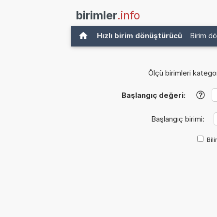
birimler
.info
Hızlı birim dönüştürücü
Birim d
Ölçü birimleri kategor
Başlangıç değeri:
?
Başlangıç birimi:
Bil