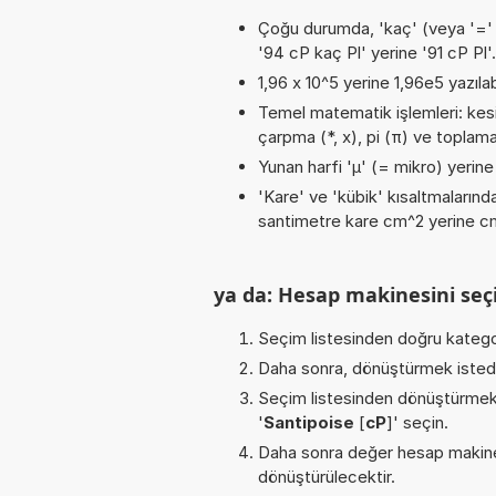
Çoğu durumda, 'kaç' (veya '=' / '
'94 cP kaç Pl' yerine '91 cP Pl'.
1,96 x 10^5 yerine 1,96e5 yazılab
Temel matematik işlemleri: kesirl
çarpma (*, x), pi (π) ve toplama 
Yunan harfi 'µ' (= mikro) yerine b
'Kare' ve 'kübik' kısaltmalarında
santimetre kare cm^2 yerine cm2
ya da: Hesap makinesini seçi
Seçim listesinden doğru katego
Daha sonra, dönüştürmek istediğ
Seçim listesinden dönüştürmek 
'
Santipoise
[
cP
]' seçin.
Daha sonra değer hesap makines
dönüştürülecektir.