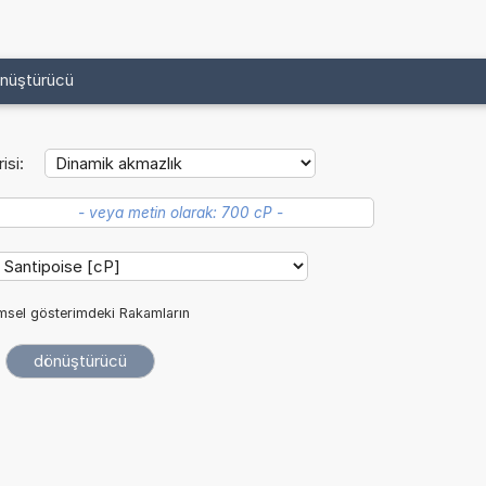
önüştürücü
isi:
imsel gösterimdeki Rakamların