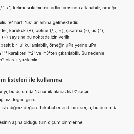
->') kelimesi iki birimin adları arasında atlanabilir, örneğin
ilir. 'e' harfi 'üs' anlamına gelmektedir.
er, karekök (√), bölme (/, :, ÷), çıkarma (-), üs (^),
(+) sayısına bu noktada izin verilir
asit bir 'u' kullanılabilir, örneğin µPa yerine uPa.
 '^' karakteri '^2' ve '^3'ten çıkarılabilir. Bu nedenle
 olarak yazılabilir.
m listeleri ile kullanma
riyi, bu durumda '
Dinamik akmazlık
' seçin.
iniz değeri girin.
istediğiniz değere tekabül eden birimi seçin, bu durumda
inin aşina olduğu tüm ölçüm birimlerine