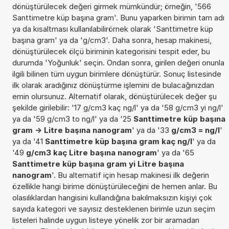
dönüştürülecek değeri girmek mümkündür; örneğin, '566
Santtimetre küp başına gram'. Bunu yaparken birimin tam adı
ya da kısaltması kullanılabilirörnek olarak 'Santtimetre küp
başına gram' ya da 'g/cm3'. Daha sonra, hesap makinesi,
dönüştürülecek ölçü biriminin kategorisini tespit eder, bu
durumda 'Yoğunluk' seçin. Ondan sonra, girilen değeri onunla
ilgili bilinen tüm uygun birimlere dönüştürür. Sonuç listesinde
ilk olarak aradığınız dönüştürme işlemini de bulacağınızdan
emin olursunuz. Alternatif olarak, dönüştürülecek değer şu
şekilde girilebilir: '17 g/cm3 kaç ng/l' ya da '58 g/cm3 yi ng/l'
ya da '59 g/cm3 to ng/l' ya da '25
Santtimetre küp başına
gram -> Litre başına nanogram
' ya da '33
g/cm3 = ng/l
'
ya da '41
Santtimetre küp başına gram kaç ng/l
' ya da
'49
g/cm3 kaç Litre başına nanogram
' ya da '65
Santtimetre küp başına gram yi Litre başına
nanogram
'. Bu alternatif için hesap makinesi ilk değerin
özellikle hangi birime dönüştürüleceğini de hemen anlar. Bu
olasılıklardan hangisini kullandığına bakılmaksızın kişiyi çok
sayıda kategori ve sayısız desteklenen birimle uzun seçim
listeleri halinde uygun listeye yönelik zor bir aramadan