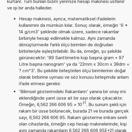
kurtarır. Tüm bunları bizim yerimize hesap makinesi üstlenir
ve işi bir anda halleder.
Hesap makinesi, ayrıca, matematiksel ifadelerin
kullanımını da mümkün kılar. Sonuç olarak, örneğin '6 *
14 g/cm3' şeklinde olmak üzere, sadece rakamlar
birbiriyle hesap edilmekle kalmaz. Aynı zamanda
dönüştürmede farklı ölçü birimleri de doğrudan
birbirleriyle eşleştirilebilir. Bu da, örneğin, şu şekilde
görünecektir: '89 Santtimetre küp başına gram + 97
Litre başına nanogram' ya da '22mm x 30cm x 38dm =
? cm^3'. Bu şekilde birleştirilen ölçü birimlerinin doğal
olarak birbirine uyması ve söz konusu birleşimde anlam
ifade etmesi gerekir.
'Bilimsel gösterimdeki Rakamların' yanına bir onay imi
eklendiğinde yanıt üsse ait bir sayı olarak çıkacaktır.
21
Örneğin, 6,562 266 606 95
×
10
. Bu sunum şekli için
rakam bir üsse bölünecek, burada 21 ve burada gerçek
sayı, 6,562 266 606 95. Rakam gösterme imkanı sınırlı
olan cihazlarda, örneğin cep hesap makinelerinde, kişi
aynı zamanda rakamların 6,562 266 606 95E+21 olarak