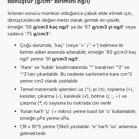
dönüştür (g/cm³ birimini ng/l)
İstenen sonucu mümkün olduğunca çabuk elde etmek için,
dönüştürülecek değeri metin olarak girmek en iyisidir,
örneğin '59
g/cm3 kaç ng/l
' ya da '67
g/cm3 yi ng/l
' veya
sadece '75
g/cm3
':
Çoğu durumda, 'kaç' (veya '=' / '->') kelimesi iki
birimin adları arasında atlanabilir, örneğin '83 g/cm3 kaç
ng/l' yerine '91
g/cm3 ng/l
'.
'Kare' ve 'kübik' kısaltmalarında '^' karakteri '^2' ve
'^3'ten çıkarılabilir. Bu nedenle santimetre kare cm^2
yerine cm2 olarak yazılabilir.
Temel matematik işlemleri: üs (^), pi (π), toplama (+),
kesirler, çıkarma (-), karekök (√), bölme (/, :, ÷) ve
çarpma (*, x) sayısına bu noktada izin verilir
Yunan harfi 'µ' (= mikro) yerine basit bir 'u' kullanılabilir,
örneğin µPa yerine uPa.
1,19 x 10^5 yerine 1,19e5 yazılabilir. 'e' harfi 'üs' anlamına
gelmektedir.