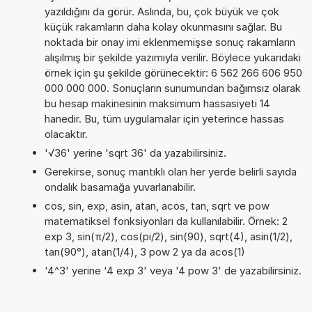
yazıldığını da görür. Aslında, bu, çok büyük ve çok
küçük rakamların daha kolay okunmasını sağlar. Bu
noktada bir onay imi eklenmemişse sonuç rakamların
alışılmış bir şekilde yazımıyla verilir. Böylece yukarıdaki
örnek için şu şekilde görünecektir: 6 562 266 606 950
000 000 000. Sonuçların sunumundan bağımsız olarak
bu hesap makinesinin maksimum hassasiyeti 14
hanedir. Bu, tüm uygulamalar için yeterince hassas
olacaktır.
'√36' yerine 'sqrt 36' da yazabilirsiniz.
Gerekirse, sonuç mantıklı olan her yerde belirli sayıda
ondalık basamağa yuvarlanabilir.
cos, sin, exp, asin, atan, acos, tan, sqrt ve pow
matematiksel fonksiyonları da kullanılabilir. Örnek: 2
exp 3, sin(π/2), cos(pi/2), sin(90), sqrt(4), asin(1/2),
tan(90°), atan(1/4), 3 pow 2 ya da acos(1)
'4^3' yerine '4 exp 3' veya '4 pow 3' de yazabilirsiniz.