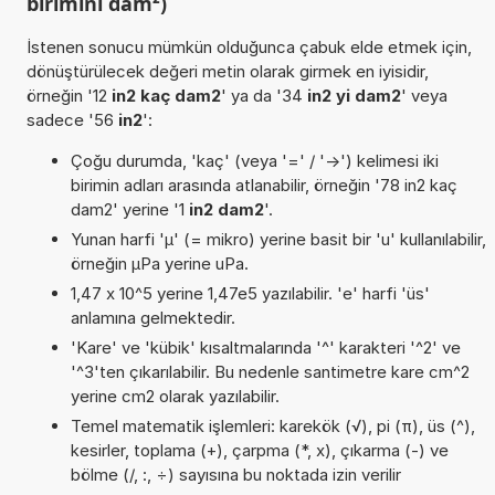
birimini dam²)
İstenen sonucu mümkün olduğunca çabuk elde etmek için,
dönüştürülecek değeri metin olarak girmek en iyisidir,
örneğin '12
in2 kaç dam2
' ya da '34
in2 yi dam2
' veya
sadece '56
in2
':
Çoğu durumda, 'kaç' (veya '=' / '->') kelimesi iki
birimin adları arasında atlanabilir, örneğin '78 in2 kaç
dam2' yerine '1
in2 dam2
'.
Yunan harfi 'µ' (= mikro) yerine basit bir 'u' kullanılabilir,
örneğin µPa yerine uPa.
1,47 x 10^5 yerine 1,47e5 yazılabilir. 'e' harfi 'üs'
anlamına gelmektedir.
'Kare' ve 'kübik' kısaltmalarında '^' karakteri '^2' ve
'^3'ten çıkarılabilir. Bu nedenle santimetre kare cm^2
yerine cm2 olarak yazılabilir.
Temel matematik işlemleri: karekök (√), pi (π), üs (^),
kesirler, toplama (+), çarpma (*, x), çıkarma (-) ve
bölme (/, :, ÷) sayısına bu noktada izin verilir