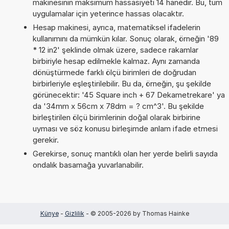
makinesinin maksimum hassasiyeti 14 hanedir. Bu, tüm
uygulamalar için yeterince hassas olacaktır.
Hesap makinesi, ayrıca, matematiksel ifadelerin
kullanımını da mümkün kılar. Sonuç olarak, örneğin '89
* 12 in2' şeklinde olmak üzere, sadece rakamlar
birbiriyle hesap edilmekle kalmaz. Aynı zamanda
dönüştürmede farklı ölçü birimleri de doğrudan
birbirleriyle eşleştirilebilir. Bu da, örneğin, şu şekilde
görünecektir: '45 Square inch + 67 Dekametrekare' ya
da '34mm x 56cm x 78dm = ? cm^3'. Bu şekilde
birleştirilen ölçü birimlerinin doğal olarak birbirine
uyması ve söz konusu birleşimde anlam ifade etmesi
gerekir.
Gerekirse, sonuç mantıklı olan her yerde belirli sayıda
ondalık basamağa yuvarlanabilir.
Künye
-
Gizlilik
- © 2005-2026 by Thomas Hainke