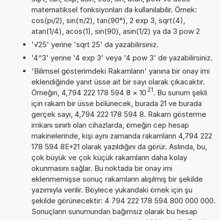
matematiksel fonksiyonları da kullanılabilir. Örnek:
cos(pi/2), sin(π/2), tan(90°), 2 exp 3, sqrt(4),
atan(1/4), acos(1), sin(90), asin(1/2) ya da 3 pow 2
'√25' yerine 'sqrt 25' da yazabilirsiniz.
'4^3' yerine '4 exp 3' veya '4 pow 3' de yazabilirsiniz.
'Bilimsel gösterimdeki Rakamların' yanına bir onay imi
eklendiğinde yanıt üsse ait bir sayı olarak çıkacaktır.
21
Örneğin, 4,794 222 178 594 8
×
10
. Bu sunum şekli
için rakam bir üsse bölünecek, burada 21 ve burada
gerçek sayı, 4,794 222 178 594 8. Rakam gösterme
imkanı sınırlı olan cihazlarda, örneğin cep hesap
makinelerinde, kişi aynı zamanda rakamların 4,794 222
178 594 8E+21 olarak yazıldığını da görür. Aslında, bu,
çok büyük ve çok küçük rakamların daha kolay
okunmasını sağlar. Bu noktada bir onay imi
eklenmemişse sonuç rakamların alışılmış bir şekilde
yazımıyla verilir. Böylece yukarıdaki örnek için şu
şekilde görünecektir: 4 794 222 178 594 800 000 000.
Sonuçların sunumundan bağımsız olarak bu hesap