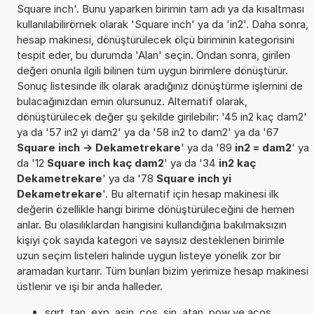
Square inch'. Bunu yaparken birimin tam adı ya da kısaltması
kullanılabilirörnek olarak 'Square inch' ya da 'in2'. Daha sonra,
hesap makinesi, dönüştürülecek ölçü biriminin kategorisini
tespit eder, bu durumda 'Alan' seçin. Ondan sonra, girilen
değeri onunla ilgili bilinen tüm uygun birimlere dönüştürür.
Sonuç listesinde ilk olarak aradığınız dönüştürme işlemini de
bulacağınızdan emin olursunuz. Alternatif olarak,
dönüştürülecek değer şu şekilde girilebilir: '45 in2 kaç dam2'
ya da '57 in2 yi dam2' ya da '58 in2 to dam2' ya da '67
Square inch -> Dekametrekare
' ya da '89
in2 = dam2
' ya
da '12
Square inch kaç dam2
' ya da '34
in2 kaç
Dekametrekare
' ya da '78
Square inch yi
Dekametrekare
'. Bu alternatif için hesap makinesi ilk
değerin özellikle hangi birime dönüştürüleceğini de hemen
anlar. Bu olasılıklardan hangisini kullandığına bakılmaksızın
kişiyi çok sayıda kategori ve sayısız desteklenen birimle
uzun seçim listeleri halinde uygun listeye yönelik zor bir
aramadan kurtarır. Tüm bunları bizim yerimize hesap makinesi
üstlenir ve işi bir anda halleder.
sqrt, tan, exp, asin, cos, sin, atan, pow ve acos