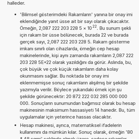
halleder.
'Bilimsel gösterimdeki Rakamların' yanına bir onay imi
eklendiğinde yanıt üsse ait bir sayı olarak çıkacaktır.
22
Örneğin, 2,087 222 203 228 5
×
10
. Bu sunum şekli
için rakam bir üsse bölünecek, burada 22 ve burada
gerçek sayı, 2,087 222 203 228 5. Rakam gösterme
imkanı sınırlı olan cihazlarda, örneğin cep hesap
makinelerinde, kişi aynı zamanda rakamların 2,087 222
203 228 5E+22 olarak yazıldığını da görür. Aslında, bu,
çok büyük ve çok küçük rakamların daha kolay
okunmasını sağlar. Bu noktada bir onay imi
eklenmemişse sonuç rakamların alışılmış bir şekilde
yazımıyla verilir. Böylece yukarıdaki örnek için şu
şekilde görünecektir: 20 872 222 032 285 000 000
000. Sonuçların sunumundan bağımsız olarak bu hesap
makinesinin maksimum hassasiyeti 14 hanedir. Bu, tüm
uygulamalar için yeterince hassas olacaktır.
Hesap makinesi, ayrıca, matematiksel ifadelerin
kullanımını da mümkün kılar. Sonuç olarak, örneğin '80
* 48 sqmi' şeklinde olmak üzere, sadece rakamlar