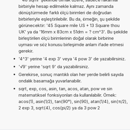
birbiriyle hesap edilmekle kalmaz. Aynı zamanda
dönüştürmede farklı ölçü birimleri de doğrudan
birbirleriyle eşleştirilebilir. Bu da, örneğin, şu şekilde
görünecektir: '45 Square mile US + 13 Square thou
UK' ya da '16mm x 83cm x 51dm = ? cm^3'. Bu şekilde
birleştirilen ölçü birimlerinin doğal olarak birbirine
uyması ve söz konusu birleşimde anlam ifade etmesi
gerekir.
'4^3' yerine '4 exp 3' veya '4 pow 3' de yazabilirsiniz.
'√9' yerine 'sqrt 9' da yazabilirsiniz.
Gerekirse, sonuç mantıklı olan her yerde belirli sayıda
ondalık basamağa yuvarlanabilir.
sqrt, exp, cos, asin, tan, acos, atan, pow ve sin
matematiksel fonksiyonları da kullanılabilir. Örnek:
acos(1), asin(1/2), tan(90°), sin(90), atan(1/4), sin(π/2),
2 exp 3, sqrt(4), cos(pi/2) ya da 3 pow 2