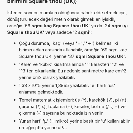
birimini Square thou (UK))
İstenen sonucu mümkün olduğunca çabuk elde etmek için,
dönüştürülecek değeri metin olarak girmek en iyisidir,
örneğin '66
sqmi kaç Square thou UK
' ya da '34
sqmi yi
Square thou UK
' veya sadece '2
sqmi
':
Çoğu durumda, 'kaç' (veya '=' / '->') kelimesi iki
birimin adları arasında atlanabilir, örneğin '69 sqmi kaç
Square thou UK' yerine '37
sqmi Square thou UK
'.
'Kare' ve 'kübik' kısaltmalarında '^' karakteri '^2' ve
'^3'ten çıkarılabilir. Bu nedenle santimetre kare cm^2
yerine cm2 olarak yazılabilir.
1,38 x 10^5 yerine 1,38e5 yazılabilir. 'e' harfi 'üs'
anlamına gelmektedir.
Temel matematik işlemleri: üs (^), karekök (√), pi (π),
çarpma (*, x), toplama (+), kesirler, bölme (/, :, ÷) ve
çıkarma (-) sayısına bu noktada izin verilir
Yunan harfi 'µ' (= mikro) yerine basit bir 'u' kullanılabilir,
örneğin µPa yerine uPa.