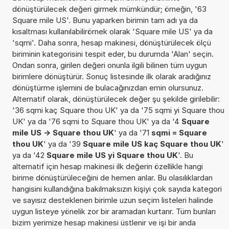
dönüştürülecek değeri girmek mümkündür; örneğin, '63
Square mile US'. Bunu yaparken birimin tam adı ya da
kısaltması kullanılabilirörnek olarak 'Square mile US' ya da
'sqmi'. Daha sonra, hesap makinesi, dönüştürülecek ölçü
biriminin kategorisini tespit eder, bu durumda 'Alan' seçin.
Ondan sonra, girilen değeri onunla ilgili bilinen tüm uygun
birimlere dönüştürür. Sonuç listesinde ilk olarak aradığınız
dönüştürme işlemini de bulacağınızdan emin olursunuz.
Alternatif olarak, dönüştürülecek değer şu şekilde girilebilir:
'36 sqmi kaç Square thou UK' ya da '75 sqmi yi Square thou
UK' ya da '76 sqmi to Square thou UK' ya da '4
Square
mile US -> Square thou UK
' ya da '71
sqmi = Square
thou UK
' ya da '39
Square mile US kaç Square thou UK
'
ya da '42
Square mile US yi Square thou UK
'. Bu
alternatif için hesap makinesi ilk değerin özellikle hangi
birime dönüştürüleceğini de hemen anlar. Bu olasılıklardan
hangisini kullandığına bakılmaksızın kişiyi çok sayıda kategori
ve sayısız desteklenen birimle uzun seçim listeleri halinde
uygun listeye yönelik zor bir aramadan kurtarır. Tüm bunları
bizim yerimize hesap makinesi üstlenir ve işi bir anda