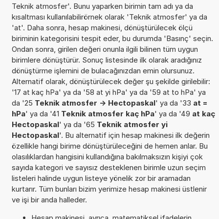
Teknik atmosfer'. Bunu yaparken birimin tam adı ya da
kısaltması kullanılabilirörnek olarak 'Teknik atmosfer' ya da
'at'. Daha sonra, hesap makinesi, dönüştürülecek ölçü
biriminin kategorisini tespit eder, bu durumda 'Basınç' seçin.
Ondan sonra, girilen değeri onunla ilgili bilinen tüm uygun
birimlere dönüştürür. Sonuç listesinde ilk olarak aradığınız
dönüştürme işlemini de bulacağınızdan emin olursunuz.
Alternatif olarak, dönüştürülecek değer şu şekilde girilebilir:
'17 at kaç hPa' ya da '58 at yi hPa' ya da '59 at to hPa' ya
da '25
Teknik atmosfer -> Hectopaskal
' ya da '33
at =
hPa
' ya da '41
Teknik atmosfer kaç hPa
' ya da '49
at kaç
Hectopaskal
' ya da '65
Teknik atmosfer yi
Hectopaskal
'. Bu alternatif için hesap makinesi ilk değerin
özellikle hangi birime dönüştürüleceğini de hemen anlar. Bu
olasılıklardan hangisini kullandığına bakılmaksızın kişiyi çok
sayıda kategori ve sayısız desteklenen birimle uzun seçim
listeleri halinde uygun listeye yönelik zor bir aramadan
kurtarır. Tüm bunları bizim yerimize hesap makinesi üstlenir
ve işi bir anda halleder.
Hesap makinesi, ayrıca, matematiksel ifadelerin