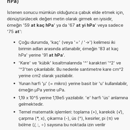
hPa)
İstenen sonucu mümkün olduğunca çabuk elde etmek için,
dönüştürülecek değeri metin olarak girmek en iyisidir,
örneğin '59
at kaç hPa
' ya da '67
at yi hPa
' veya sadece
'75
at
':
Çoğu durumda, 'kaç' (veya '=' / '->') kelimesi iki
birimin adları arasında atlanabilir, örneğin '83 at kaç
hPa' yerine '91
at hPa
'.
'Kare' ve 'kübik' kısaltmalarında '^' karakteri '^2' ve
'^3'ten çıkarılabilir. Bu nedenle santimetre kare cm^2
yerine cm2 olarak yazılabilir.
Yunan harfi 'µ' (= mikro) yerine basit bir 'u' kullanılabilir,
örneğin µPa yerine uPa.
1,19 x 10^5 yerine 1,19e5 yazılabilir. 'e' harfi 'üs' anlamına
gelmektedir.
Temel matematik işlemleri: toplama (+), karekök (√),
çarpma (*, x), çıkarma (-), üs (^), kesirler, pi (π) ve
bölme (/, :, ÷) sayısına bu noktada izin verilir