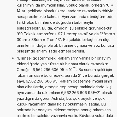
kullanımını da mümkün kılar. Sonuç olarak, örneğin '6 *
14 at' şeklinde olmak üzere, sadece rakamlar birbiriyle
hesap edilmekle kalmaz. Aynı zamanda dönüştürmede
farklı ölçü birimleri de doğrudan birbirleriyle
eşleştirilebilir. Bu da, örneğin, şu şekilde görünecektir:
'89 Teknik atmosfer + 97 Hectopaskal' ya da '22mm x
30cm x 38dm = ? cm^3'. Bu şekilde birleştirilen ölçü
birimlerinin doğal olarak birbirine uyması ve söz konusu
birleşimde anlam ifade etmesi gerekir.
'Bilimsel gösterimdeki Rakamların' yanına bir onay imi
eklendiğinde yanıt üsse ait bir sayı olarak çıkacaktır.
21
Örneğin, 6,562 266 606 95
×
10
. Bu sunum şekli için
rakam bir üsse bölünecek, burada 21 ve burada gerçek
sayı, 6,562 266 606 95. Rakam gösterme imkanı sınırlı
olan cihazlarda, örneğin cep hesap makinelerinde, kişi
aynı zamanda rakamların 6,562 266 606 95E+21 olarak
yazıldığını da görür. Aslında, bu, çok büyük ve çok
küçük rakamların daha kolay okunmasını sağlar. Bu
noktada bir onay imi eklenmemişse sonuç rakamların
alışılmış bir şekilde yazımıyla verilir. Böylece yukarıdaki