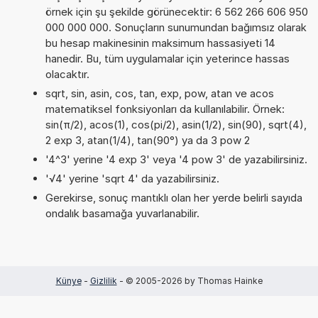
örnek için şu şekilde görünecektir: 6 562 266 606 950
000 000 000. Sonuçların sunumundan bağımsız olarak
bu hesap makinesinin maksimum hassasiyeti 14
hanedir. Bu, tüm uygulamalar için yeterince hassas
olacaktır.
sqrt, sin, asin, cos, tan, exp, pow, atan ve acos
matematiksel fonksiyonları da kullanılabilir. Örnek:
sin(π/2), acos(1), cos(pi/2), asin(1/2), sin(90), sqrt(4),
2 exp 3, atan(1/4), tan(90°) ya da 3 pow 2
'4^3' yerine '4 exp 3' veya '4 pow 3' de yazabilirsiniz.
'√4' yerine 'sqrt 4' da yazabilirsiniz.
Gerekirse, sonuç mantıklı olan her yerde belirli sayıda
ondalık basamağa yuvarlanabilir.
Künye
-
Gizlilik
- © 2005-2026 by Thomas Hainke