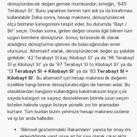
dönüştürülecek değeri girmek mümkündür; örneğin, '645
Terabayt SI'. Bunu yaparken birimin tam adı ya da kısaltması
kullanılabilir Daha sonra, hesap makinesi, dönüştürülecek
ölçü biriminin kategorisini tespit eder, bu durumda 'Bayt /
Bit' seçin. Ondan sonra, girilen değeri onunla ilgili bilinen tüm
uygun birimlere dönüştürür. Sonuç listesinde ilk olarak
aradığınız dönüştürme işlemini de bulacağınızdan emin
olursunuz. Alternatif olarak, dönüştürülecek değer şu şekilde
girilebilir: '42 Terabayt SI kaç Kilobayt SI' ya da '96 Terabayt
SI yi Kilobayt SI' ya da '97 Terabayt SI to Kilobayt SI' ya da
'13
Terabayt SI -> Kilobayt SI
' ya da '83
Terabayt SI =
Kilobayt SI
'. Bu alternatif için hesap makinesi ilk değerin
özellikle hangi birime dönüştürüleceğini de hemen anlar. Bu
olasılıklardan hangisini kullandığına bakılmaksızın kişiyi çok
sayıda kategori ve sayısız desteklenen birimle uzun seçim
listeleri halinde uygun listeye yönelik zor bir aramadan
kurtarır. Tüm bunları bizim yerimize hesap makinesi üstlenir
ve işi bir anda halleder.
'Bilimsel gösterimdeki Rakamların' yanına bir onay imi
eklendiğinde yanıt üsse ait bir sayı olarak çıkacaktır.