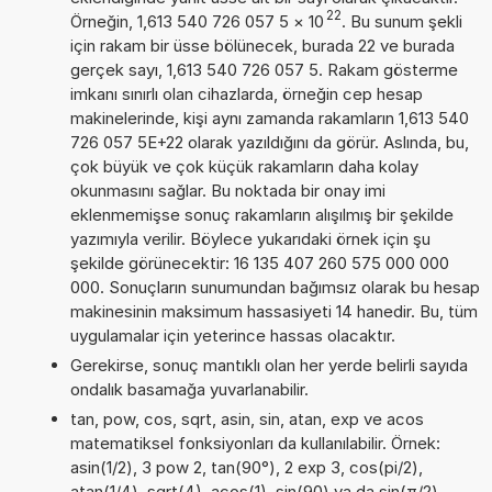
22
Örneğin, 1,613 540 726 057 5
×
10
. Bu sunum şekli
için rakam bir üsse bölünecek, burada 22 ve burada
gerçek sayı, 1,613 540 726 057 5. Rakam gösterme
imkanı sınırlı olan cihazlarda, örneğin cep hesap
makinelerinde, kişi aynı zamanda rakamların 1,613 540
726 057 5E+22 olarak yazıldığını da görür. Aslında, bu,
çok büyük ve çok küçük rakamların daha kolay
okunmasını sağlar. Bu noktada bir onay imi
eklenmemişse sonuç rakamların alışılmış bir şekilde
yazımıyla verilir. Böylece yukarıdaki örnek için şu
şekilde görünecektir: 16 135 407 260 575 000 000
000. Sonuçların sunumundan bağımsız olarak bu hesap
makinesinin maksimum hassasiyeti 14 hanedir. Bu, tüm
uygulamalar için yeterince hassas olacaktır.
Gerekirse, sonuç mantıklı olan her yerde belirli sayıda
ondalık basamağa yuvarlanabilir.
tan, pow, cos, sqrt, asin, sin, atan, exp ve acos
matematiksel fonksiyonları da kullanılabilir. Örnek:
asin(1/2), 3 pow 2, tan(90°), 2 exp 3, cos(pi/2),
atan(1/4), sqrt(4), acos(1), sin(90) ya da sin(π/2)