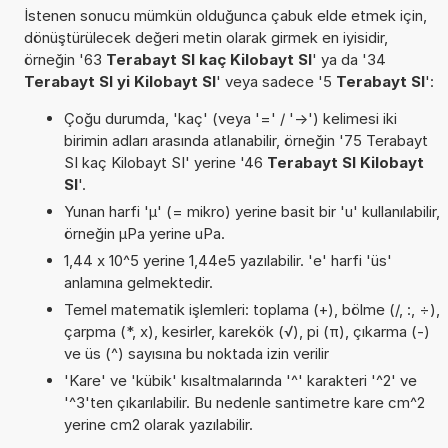
İstenen sonucu mümkün olduğunca çabuk elde etmek için,
dönüştürülecek değeri metin olarak girmek en iyisidir,
örneğin '63
Terabayt SI kaç Kilobayt SI
' ya da '34
Terabayt SI yi Kilobayt SI
' veya sadece '5
Terabayt SI
':
Çoğu durumda, 'kaç' (veya '=' / '->') kelimesi iki
birimin adları arasında atlanabilir, örneğin '75 Terabayt
SI kaç Kilobayt SI' yerine '46
Terabayt SI Kilobayt
SI
'.
Yunan harfi 'µ' (= mikro) yerine basit bir 'u' kullanılabilir,
örneğin µPa yerine uPa.
1,44 x 10^5 yerine 1,44e5 yazılabilir. 'e' harfi 'üs'
anlamına gelmektedir.
Temel matematik işlemleri: toplama (+), bölme (/, :, ÷),
çarpma (*, x), kesirler, karekök (√), pi (π), çıkarma (-)
ve üs (^) sayısına bu noktada izin verilir
'Kare' ve 'kübik' kısaltmalarında '^' karakteri '^2' ve
'^3'ten çıkarılabilir. Bu nedenle santimetre kare cm^2
yerine cm2 olarak yazılabilir.