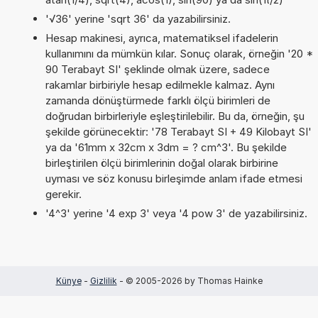
'√36' yerine 'sqrt 36' da yazabilirsiniz.
Hesap makinesi, ayrıca, matematiksel ifadelerin
kullanımını da mümkün kılar. Sonuç olarak, örneğin '20 *
90 Terabayt SI' şeklinde olmak üzere, sadece
rakamlar birbiriyle hesap edilmekle kalmaz. Aynı
zamanda dönüştürmede farklı ölçü birimleri de
doğrudan birbirleriyle eşleştirilebilir. Bu da, örneğin, şu
şekilde görünecektir: '78 Terabayt SI + 49 Kilobayt SI'
ya da '61mm x 32cm x 3dm = ? cm^3'. Bu şekilde
birleştirilen ölçü birimlerinin doğal olarak birbirine
uyması ve söz konusu birleşimde anlam ifade etmesi
gerekir.
'4^3' yerine '4 exp 3' veya '4 pow 3' de yazabilirsiniz.
Künye
-
Gizlilik
- © 2005-2026 by Thomas Hainke