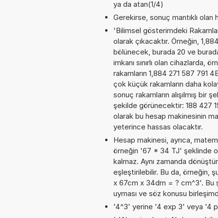
ya da atan(1/4)
Gerekirse, sonuç mantıklı olan h
'Bilimsel gösterimdeki Rakamları
olarak çıkacaktır. Örneğin, 1,88
bölünecek, burada 20 ve burad
imkanı sınırlı olan cihazlarda, 
rakamların 1,884 271 587 791 4E
çok küçük rakamların daha kola
sonuç rakamların alışılmış bir şe
şekilde görünecektir: 188 427
olarak bu hesap makinesinin ma
yeterince hassas olacaktır.
Hesap makinesi, ayrıca, matemat
örneğin '67 * 34 TJ' şeklinde o
kalmaz. Aynı zamanda dönüştürme
eşleştirilebilir. Bu da, örneğin,
x 67cm x 34dm = ? cm^3'. Bu şeki
uyması ve söz konusu birleşimd
'4^3' yerine '4 exp 3' veya '4 p