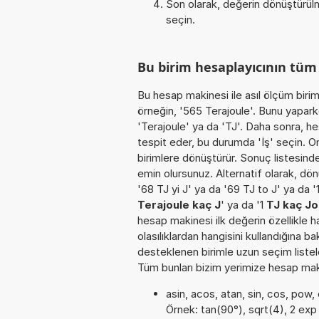
Son olarak, değerin dönüştürülm
seçin.
Bu birim hesaplayıcının tüm
Bu hesap makinesi ile asıl ölçüm biri
örneğin, '565 Terajoule'. Bunu yaparke
'Terajoule' ya da 'TJ'. Daha sonra, h
tespit eder, bu durumda 'İş' seçin. Ond
birimlere dönüştürür. Sonuç listesinde
emin olursunuz. Alternatif olarak, dön
'68 TJ yi J' ya da '69 TJ to J' ya da '
Terajoule kaç J
' ya da '1
TJ kaç Jo
hesap makinesi ilk değerin özellikle 
olasılıklardan hangisini kullandığına b
desteklenen birimle uzun seçim listele
Tüm bunları bizim yerimize hesap makin
asin, acos, atan, sin, cos, pow, 
Örnek: tan(90°), sqrt(4), 2 exp 