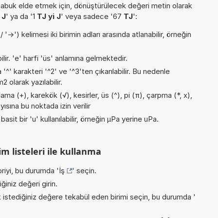
buk elde etmek için, dönüştürülecek değeri metin olarak
 J
' ya da '1
TJ yi J
' veya sadece '67
TJ
':
->') kelimesi iki birimin adları arasında atlanabilir, örneğin
ilir. 'e' harfi 'üs' anlamına gelmektedir.
 '^' karakteri '^2' ve '^3'ten çıkarılabilir. Bu nedenle
 olarak yazılabilir.
ma (+), karekök (√), kesirler, üs (^), pi (π), çarpma (*, x),
yısına bu noktada izin verilir
asit bir 'u' kullanılabilir, örneğin µPa yerine uPa.
m listeleri ile kullanma
riyi, bu durumda '
İş
' seçin.
iniz değeri girin.
istediğiniz değere tekabül eden birimi seçin, bu durumda '