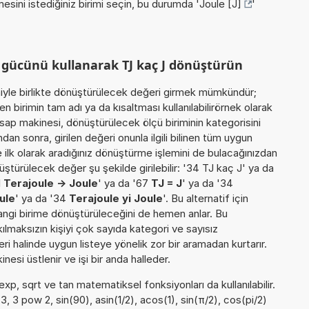
esini istediğiniz birimi seçin, bu durumda '
Joule [J]
'
 gücünü kullanarak TJ kaç J dönüştürün
miyle birlikte dönüştürülecek değeri girmek mümkündür;
n birimin tam adı ya da kısaltması kullanılabilirörnek olarak
esap makinesi, dönüştürülecek ölçü biriminin kategorisini
an sonra, girilen değeri onunla ilgili bilinen tüm uygun
 ilk olarak aradığınız dönüştürme işlemini de bulacağınızdan
üştürülecek değer şu şekilde girilebilir: '34 TJ kaç J' ya da
1
Terajoule -> Joule
' ya da '67
TJ = J
' ya da '34
ule
' ya da '34
Terajoule yi Joule
'. Bu alternatif için
hangi birime dönüştürüleceğini de hemen anlar. Bu
akılmaksızın kişiyi çok sayıda kategori ve sayısız
ri halinde uygun listeye yönelik zor bir aramadan kurtarır.
esi üstlenir ve işi bir anda halleder.
exp, sqrt ve tan matematiksel fonksiyonları da kullanılabilir.
3, 3 pow 2, sin(90), asin(1/2), acos(1), sin(π/2), cos(pi/2)