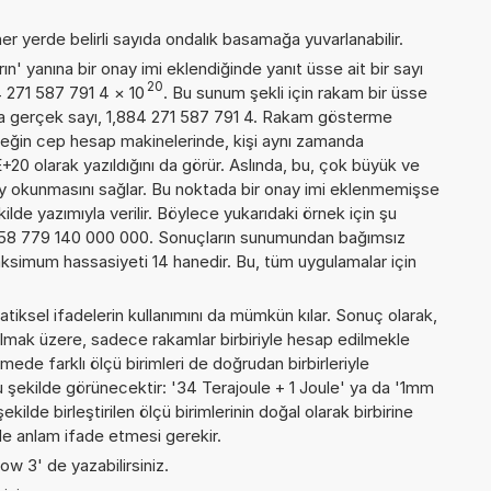
er yerde belirli sayıda ondalık basamağa yuvarlanabilir.
n' yanına bir onay imi eklendiğinde yanıt üsse ait bir sayı
20
4 271 587 791 4
×
10
. Bu sunum şekli için rakam bir üsse
a gerçek sayı, 1,884 271 587 791 4. Rakam gösterme
örneğin cep hesap makinelerinde, kişi aynı zamanda
+20 olarak yazıldığını da görür. Aslında, bu, çok büyük ve
y okunmasını sağlar. Bu noktada bir onay imi eklenmemişse
kilde yazımıyla verilir. Böylece yukarıdaki örnek için şu
 158 779 140 000 000. Sonuçların sunumundan bağımsız
ksimum hassasiyeti 14 hanedir. Bu, tüm uygulamalar için
iksel ifadelerin kullanımını da mümkün kılar. Sonuç olarak,
lmak üzere, sadece rakamlar birbiriyle hesap edilmekle
de farklı ölçü birimleri de doğrudan birbirleriyle
 şu şekilde görünecektir: '34 Terajoule + 1 Joule' ya da '1mm
lde birleştirilen ölçü birimlerinin doğal olarak birbirine
e anlam ifade etmesi gerekir.
ow 3' de yazabilirsiniz.