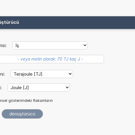
üştürücü
isi:
mi:
i:
imsel gösterimdeki Rakamların