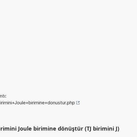
tı:
birimini+Joule+birimine+donustur.php
imini Joule birimine dönüştür (TJ birimini J)