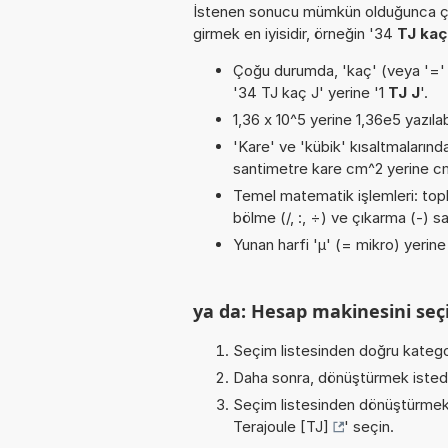
İstenen sonucu mümkün olduğunca ça
girmek en iyisidir, örneğin '34
TJ kaç
Çoğu durumda, 'kaç' (veya '=' / '
'34 TJ kaç J' yerine '1
TJ J
'.
1,36 x 10^5 yerine 1,36e5 yazılab
'Kare' ve 'kübik' kısaltmalarında
santimetre kare cm^2 yerine cm2
Temel matematik işlemleri: topla
bölme (/, :, ÷) ve çıkarma (-) sa
Yunan harfi 'µ' (= mikro) yerine b
ya da: Hesap makinesini seçi
Seçim listesinden doğru katego
Daha sonra, dönüştürmek istediğ
Seçim listesinden dönüştürmek 
Terajoule [TJ]
' seçin.