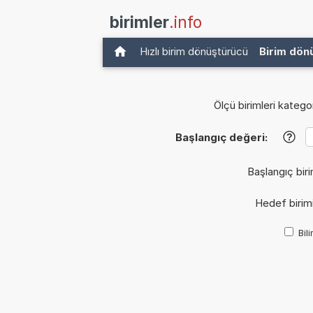
birimler
.info
Hızlı birim dönüştürücü
Birim dön
Ölçü birimleri kategor
Başlangıç değeri:
?
Başlangıç biri
Hedef birim
Bil