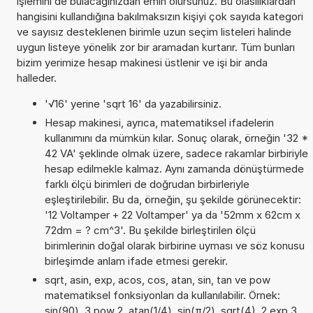
işlemini de bulacağınızdan emin olursunuz. Bu olasılıklardan
hangisini kullandığına bakılmaksızın kişiyi çok sayıda kategori
ve sayısız desteklenen birimle uzun seçim listeleri halinde
uygun listeye yönelik zor bir aramadan kurtarır. Tüm bunları
bizim yerimize hesap makinesi üstlenir ve işi bir anda
halleder.
'√16' yerine 'sqrt 16' da yazabilirsiniz.
Hesap makinesi, ayrıca, matematiksel ifadelerin
kullanımını da mümkün kılar. Sonuç olarak, örneğin '32 *
42 VA' şeklinde olmak üzere, sadece rakamlar birbiriyle
hesap edilmekle kalmaz. Aynı zamanda dönüştürmede
farklı ölçü birimleri de doğrudan birbirleriyle
eşleştirilebilir. Bu da, örneğin, şu şekilde görünecektir:
'12 Voltamper + 22 Voltamper' ya da '52mm x 62cm x
72dm = ? cm^3'. Bu şekilde birleştirilen ölçü
birimlerinin doğal olarak birbirine uyması ve söz konusu
birleşimde anlam ifade etmesi gerekir.
sqrt, asin, exp, acos, cos, atan, sin, tan ve pow
matematiksel fonksiyonları da kullanılabilir. Örnek:
sin(90), 3 pow 2, atan(1/4), sin(π/2), sqrt(4), 2 exp 3,