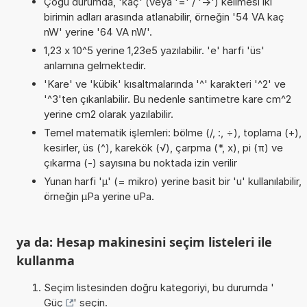
Çoğu durumda, 'kaç' (veya '=' / '->') kelimesi iki
birimin adları arasında atlanabilir, örneğin '54 VA kaç
nW' yerine '64 VA nW'.
1,23 x 10^5 yerine 1,23e5 yazılabilir. 'e' harfi 'üs'
anlamına gelmektedir.
'Kare' ve 'kübik' kısaltmalarında '^' karakteri '^2' ve
'^3'ten çıkarılabilir. Bu nedenle santimetre kare cm^2
yerine cm2 olarak yazılabilir.
Temel matematik işlemleri: bölme (/, :, ÷), toplama (+),
kesirler, üs (^), karekök (√), çarpma (*, x), pi (π) ve
çıkarma (-) sayısına bu noktada izin verilir
Yunan harfi 'µ' (= mikro) yerine basit bir 'u' kullanılabilir,
örneğin µPa yerine uPa.
ya da: Hesap makinesini seçim listeleri ile
kullanma
Seçim listesinden doğru kategoriyi, bu durumda '
Güç
' seçin.