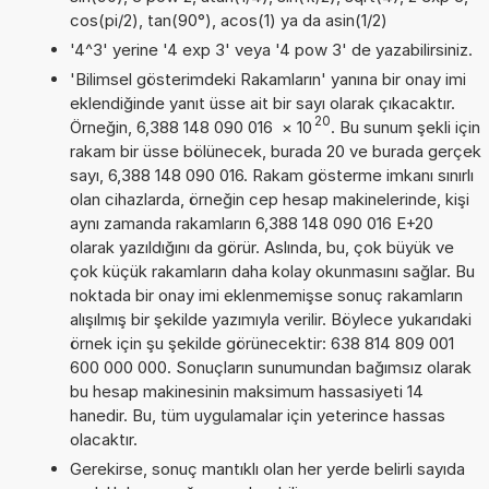
cos(pi/2), tan(90°), acos(1) ya da asin(1/2)
'4^3' yerine '4 exp 3' veya '4 pow 3' de yazabilirsiniz.
'Bilimsel gösterimdeki Rakamların' yanına bir onay imi
eklendiğinde yanıt üsse ait bir sayı olarak çıkacaktır.
20
Örneğin, 6,388 148 090 016
×
10
. Bu sunum şekli için
rakam bir üsse bölünecek, burada 20 ve burada gerçek
sayı, 6,388 148 090 016. Rakam gösterme imkanı sınırlı
olan cihazlarda, örneğin cep hesap makinelerinde, kişi
aynı zamanda rakamların 6,388 148 090 016 E+20
olarak yazıldığını da görür. Aslında, bu, çok büyük ve
çok küçük rakamların daha kolay okunmasını sağlar. Bu
noktada bir onay imi eklenmemişse sonuç rakamların
alışılmış bir şekilde yazımıyla verilir. Böylece yukarıdaki
örnek için şu şekilde görünecektir: 638 814 809 001
600 000 000. Sonuçların sunumundan bağımsız olarak
bu hesap makinesinin maksimum hassasiyeti 14
hanedir. Bu, tüm uygulamalar için yeterince hassas
olacaktır.
Gerekirse, sonuç mantıklı olan her yerde belirli sayıda