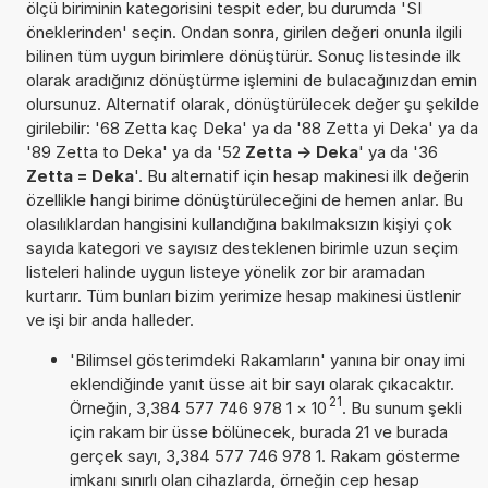
ölçü biriminin kategorisini tespit eder, bu durumda 'SI
öneklerinden' seçin. Ondan sonra, girilen değeri onunla ilgili
bilinen tüm uygun birimlere dönüştürür. Sonuç listesinde ilk
olarak aradığınız dönüştürme işlemini de bulacağınızdan emin
olursunuz. Alternatif olarak, dönüştürülecek değer şu şekilde
girilebilir: '68 Zetta kaç Deka' ya da '88 Zetta yi Deka' ya da
'89 Zetta to Deka' ya da '52
Zetta -> Deka
' ya da '36
Zetta = Deka
'. Bu alternatif için hesap makinesi ilk değerin
özellikle hangi birime dönüştürüleceğini de hemen anlar. Bu
olasılıklardan hangisini kullandığına bakılmaksızın kişiyi çok
sayıda kategori ve sayısız desteklenen birimle uzun seçim
listeleri halinde uygun listeye yönelik zor bir aramadan
kurtarır. Tüm bunları bizim yerimize hesap makinesi üstlenir
ve işi bir anda halleder.
'Bilimsel gösterimdeki Rakamların' yanına bir onay imi
eklendiğinde yanıt üsse ait bir sayı olarak çıkacaktır.
21
Örneğin, 3,384 577 746 978 1
×
10
. Bu sunum şekli
için rakam bir üsse bölünecek, burada 21 ve burada
gerçek sayı, 3,384 577 746 978 1. Rakam gösterme
imkanı sınırlı olan cihazlarda, örneğin cep hesap