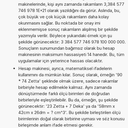
makinelerinde, kişi aynı zamanda rakamların 3,384 577
746 978 1E+21 olarak yazıldığını da görür. Aslında, bu,
çok büyük ve çok küçük rakamların daha kolay
okunmasını sağlar. Bu noktada bir onay imi
eklenmemişse sonuç rakamların alışılmış bir şekilde
yazımıyla verilir. Böylece yukarıdaki örnek için şu
şekilde görünecektir: 3 384 577 746 978 100 000 000.
Sonuçların sunumundan bağımsız olarak bu hesap
makinesinin maksimum hassasiyeti 14 hanedir. Bu, tüm
uygulamalar için yeterince hassas olacaktır.
Hesap makinesi, ayrıca, matematiksel ifadelerin
kullanımını da mümkün kılar. Sonuç olarak, örneğin '90
* 74 Zetta' şeklinde olmak üzere, sadece rakamlar
birbiriyle hesap edilmekle kalmaz. Aynı zamanda
dönüştürmede farklı ölçü birimleri de doğrudan
birbirleriyle eşleştirilebilir. Bu da, örneğin, şu şekilde
görünecektir: '23 Zetta + 7 Deka' ya da '58mm x
42cm x 26dm = ? cm^3'. Bu şekilde birleştirilen ölçü
birimlerinin doğal olarak birbirine uyması ve söz konusu
birleşimde anlam ifade etmesi gerekir.