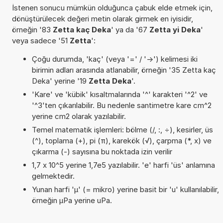
İstenen sonucu mümkün olduğunca çabuk elde etmek için,
dönüştürülecek değeri metin olarak girmek en iyisidir,
örneğin '83
Zetta kaç Deka
' ya da '67
Zetta yi Deka
'
veya sadece '51
Zetta
':
Çoğu durumda, 'kaç' (veya '=' / '->') kelimesi iki
birimin adları arasında atlanabilir, örneğin '35 Zetta kaç
Deka' yerine '19
Zetta Deka
'.
'Kare' ve 'kübik' kısaltmalarında '^' karakteri '^2' ve
'^3'ten çıkarılabilir. Bu nedenle santimetre kare cm^2
yerine cm2 olarak yazılabilir.
Temel matematik işlemleri: bölme (/, :, ÷), kesirler, üs
(^), toplama (+), pi (π), karekök (√), çarpma (*, x) ve
çıkarma (-) sayısına bu noktada izin verilir
1,7 x 10^5 yerine 1,7e5 yazılabilir. 'e' harfi 'üs' anlamına
gelmektedir.
Yunan harfi 'µ' (= mikro) yerine basit bir 'u' kullanılabilir,
örneğin µPa yerine uPa.