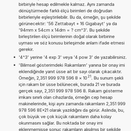
birbiriyle hesap edilmekle kalmaz. Aynı zamanda
dönüştürmede farklı ölçü birimleri de doğrudan
birbirleriyle eşleştirilebilir. Bu da, örneğin, şu şekilde
görünecektir: '56 Zettabayt + 16 Gigabayt' ya da
'94mm x 54cm x 14dm = ? cm^3'. Bu şekilde
birleştirilen ölçü birimlerinin doğal olarak birbirine
uyması ve söz konusu birleşimde anlam ifade etmesi
gerekir.
'4^3' yerine '4 exp 3' veya '4 pow 3' de yazabilirsiniz.
'Bilimsel gösterimdeki Rakamların' yanına bir onay imi
eklendiğinde yanıt üsse ait bir sayı olarak çıkacaktır.
21
Örneğin, 2,351 999 978 596 8
×
10
. Bu sunum şekli
için rakam bir üsse bölünecek, burada 21 ve burada
gerçek sayı, 2,351 999 978 596 8. Rakam gösterme
imkanı sınırlı olan cihazlarda, örneğin cep hesap
makinelerinde, kişi aynı zamanda rakamların 2,351 999
978 596 8E+21 olarak yazıldığını da görür. Aslında, bu,
çok büyük ve çok küçük rakamların daha kolay
okunmasını sağlar. Bu noktada bir onay imi
eklenmemişse sonuç rakamların alışılmış bir şekilde