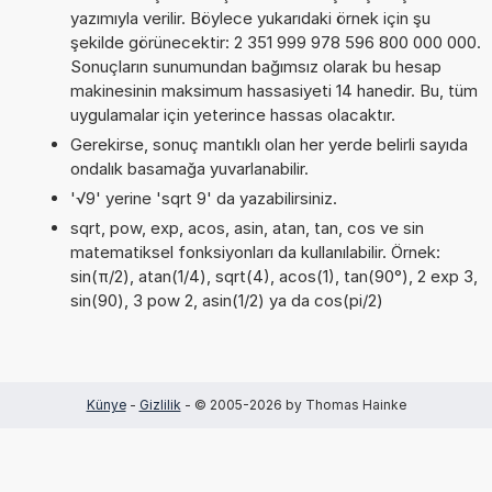
yazımıyla verilir. Böylece yukarıdaki örnek için şu
şekilde görünecektir: 2 351 999 978 596 800 000 000.
Sonuçların sunumundan bağımsız olarak bu hesap
makinesinin maksimum hassasiyeti 14 hanedir. Bu, tüm
uygulamalar için yeterince hassas olacaktır.
Gerekirse, sonuç mantıklı olan her yerde belirli sayıda
ondalık basamağa yuvarlanabilir.
'√9' yerine 'sqrt 9' da yazabilirsiniz.
sqrt, pow, exp, acos, asin, atan, tan, cos ve sin
matematiksel fonksiyonları da kullanılabilir. Örnek:
sin(π/2), atan(1/4), sqrt(4), acos(1), tan(90°), 2 exp 3,
sin(90), 3 pow 2, asin(1/2) ya da cos(pi/2)
Künye
-
Gizlilik
- © 2005-2026 by Thomas Hainke