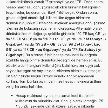
kullanılabilirörnek olarak 'Zettabayt' ya da 'ZB'. Daha sonra,
hesap makinesi, dönüştürülecek ölçü biriminin kategorisini
tespit eder, bu durumda 'Bayt / Bit' seçin. Ondan sonra,
girilen değeri onunla ilgili bilinen tüm uygun birimlere
dönüştürür. Sonuç listesinde ilk olarak aradığınız dönüştürme
işlemini de bulacağınızdan emin olursunuz. Alternatif olarak,
dönüştürülecek değer şu şekilde girilebilir: '20 ZB kaç GB' ya
da '19 ZB yi GB' ya da '20 ZB to GB' ya da '79
Zettabayt ->
Gigabayt
' ya da '39
ZB = GB
' ya da '98
Zettabayt kaç
GB
' ya da '58
ZB kaç Gigabayt
' ya da '77
Zettabayt yi
Gigabayt
'. Bu alternatif için hesap makinesi ilk değerin
özellikle hangi birime dönüştürüleceğini de hemen anlar. Bu
olasılıklardan hangisini kullandığına bakılmaksızın kişiyi çok
sayıda kategori ve sayısız desteklenen birimle uzun seçim
listeleri halinde uygun listeye yönelik zor bir aramadan
kurtarır. Tüm bunları bizim yerimize hesap makinesi üstlenir
ve işi bir anda halleder.
Hesap makinesi, ayrıca, matematiksel ifadelerin
kullanımını da mümkün kılar. Sonuç olarak, örneğin '75
* 35 ZB' şeklinde olmak üzere, sadece rakamlar