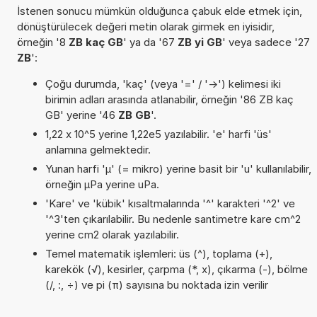
İstenen sonucu mümkün olduğunca çabuk elde etmek için,
dönüştürülecek değeri metin olarak girmek en iyisidir,
örneğin '8
ZB kaç GB
' ya da '67
ZB yi GB
' veya sadece '27
ZB
':
Çoğu durumda, 'kaç' (veya '=' / '->') kelimesi iki
birimin adları arasında atlanabilir, örneğin '86 ZB kaç
GB' yerine '46
ZB GB
'.
1,22 x 10^5 yerine 1,22e5 yazılabilir. 'e' harfi 'üs'
anlamına gelmektedir.
Yunan harfi 'µ' (= mikro) yerine basit bir 'u' kullanılabilir,
örneğin µPa yerine uPa.
'Kare' ve 'kübik' kısaltmalarında '^' karakteri '^2' ve
'^3'ten çıkarılabilir. Bu nedenle santimetre kare cm^2
yerine cm2 olarak yazılabilir.
Temel matematik işlemleri: üs (^), toplama (+),
karekök (√), kesirler, çarpma (*, x), çıkarma (-), bölme
(/, :, ÷) ve pi (π) sayısına bu noktada izin verilir