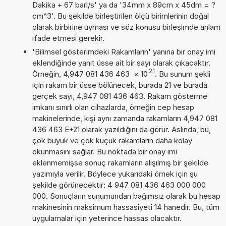
Dakika + 67 barl/s' ya da '34mm x 89cm x 45dm = ?
cm^3'. Bu şekilde birleştirilen ölçü birimlerinin doğal
olarak birbirine uyması ve söz konusu birleşimde anlam
ifade etmesi gerekir.
'Bilimsel gösterimdeki Rakamların' yanına bir onay imi
eklendiğinde yanıt üsse ait bir sayı olarak çıkacaktır.
21
Örneğin, 4,947 081 436 463
×
10
. Bu sunum şekli
için rakam bir üsse bölünecek, burada 21 ve burada
gerçek sayı, 4,947 081 436 463. Rakam gösterme
imkanı sınırlı olan cihazlarda, örneğin cep hesap
makinelerinde, kişi aynı zamanda rakamların 4,947 081
436 463 E+21 olarak yazıldığını da görür. Aslında, bu,
çok büyük ve çok küçük rakamların daha kolay
okunmasını sağlar. Bu noktada bir onay imi
eklenmemişse sonuç rakamların alışılmış bir şekilde
yazımıyla verilir. Böylece yukarıdaki örnek için şu
şekilde görünecektir: 4 947 081 436 463 000 000
000. Sonuçların sunumundan bağımsız olarak bu hesap
makinesinin maksimum hassasiyeti 14 hanedir. Bu, tüm
uygulamalar için yeterince hassas olacaktır.