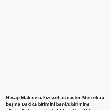
Hesap Makinesi: Fiziksel atmosfer-Metreküp
başına Dakika birimini bar·l/s birimine