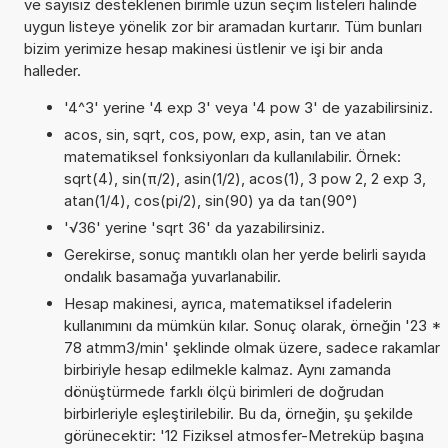
ve sayısız desteklenen birimle uzun seçim listeleri halinde
uygun listeye yönelik zor bir aramadan kurtarır. Tüm bunları
bizim yerimize hesap makinesi üstlenir ve işi bir anda
halleder.
'4^3' yerine '4 exp 3' veya '4 pow 3' de yazabilirsiniz.
acos, sin, sqrt, cos, pow, exp, asin, tan ve atan
matematiksel fonksiyonları da kullanılabilir. Örnek:
sqrt(4), sin(π/2), asin(1/2), acos(1), 3 pow 2, 2 exp 3,
atan(1/4), cos(pi/2), sin(90) ya da tan(90°)
'√36' yerine 'sqrt 36' da yazabilirsiniz.
Gerekirse, sonuç mantıklı olan her yerde belirli sayıda
ondalık basamağa yuvarlanabilir.
Hesap makinesi, ayrıca, matematiksel ifadelerin
kullanımını da mümkün kılar. Sonuç olarak, örneğin '23 *
78 atmm3/min' şeklinde olmak üzere, sadece rakamlar
birbiriyle hesap edilmekle kalmaz. Aynı zamanda
dönüştürmede farklı ölçü birimleri de doğrudan
birbirleriyle eşleştirilebilir. Bu da, örneğin, şu şekilde
görünecektir: '12 Fiziksel atmosfer-Metreküp başına