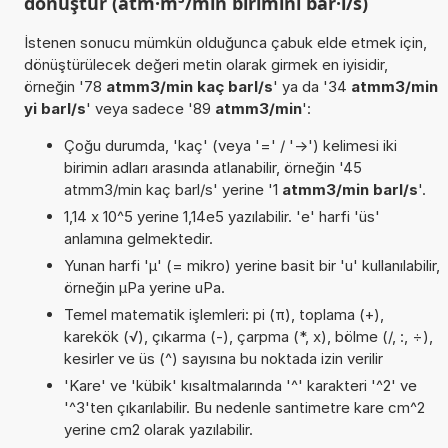
dönüştür (atm·m³/min birimini bar·l/s)
İstenen sonucu mümkün olduğunca çabuk elde etmek için,
dönüştürülecek değeri metin olarak girmek en iyisidir,
örneğin '78
atmm3/min kaç barl/s
' ya da '34
atmm3/min
yi barl/s
' veya sadece '89
atmm3/min
':
Çoğu durumda, 'kaç' (veya '=' / '->') kelimesi iki
birimin adları arasında atlanabilir, örneğin '45
atmm3/min kaç barl/s' yerine '1
atmm3/min barl/s
'.
1,14 x 10^5 yerine 1,14e5 yazılabilir. 'e' harfi 'üs'
anlamına gelmektedir.
Yunan harfi 'µ' (= mikro) yerine basit bir 'u' kullanılabilir,
örneğin µPa yerine uPa.
Temel matematik işlemleri: pi (π), toplama (+),
karekök (√), çıkarma (-), çarpma (*, x), bölme (/, :, ÷),
kesirler ve üs (^) sayısına bu noktada izin verilir
'Kare' ve 'kübik' kısaltmalarında '^' karakteri '^2' ve
'^3'ten çıkarılabilir. Bu nedenle santimetre kare cm^2
yerine cm2 olarak yazılabilir.