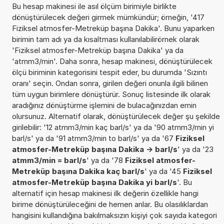
Bu hesap makinesi ile asıl ölçüm birimiyle birlikte
dönüştürülecek değeri girmek mümkündür; örneğin, '417
Fiziksel atmosfer-Metreküp başına Dakika'. Bunu yaparken
birimin tam adı ya da kısaltması kullanılabilirörnek olarak
'Fiziksel atmosfer-Metreküp başına Dakika' ya da
'atmm3/min'. Daha sonra, hesap makinesi, dönüştürülecek
ölçü biriminin kategorisini tespit eder, bu durumda 'Sızıntı
oranı' seçin. Ondan sonra, girilen değeri onunla ilgili bilinen
tüm uygun birimlere dönüştürür. Sonuç listesinde ilk olarak
aradığınız dönüştürme işlemini de bulacağınızdan emin
olursunuz. Alternatif olarak, dönüştürülecek değer şu şekilde
girilebilir: '12 atmm3/min kaç barl/s' ya da '90 atmm3/min yi
barl/s' ya da '91 atmm3/min to barl/s' ya da '67
Fiziksel
atmosfer-Metreküp başına Dakika -> barl/s
' ya da '23
atmm3/min = barl/s
' ya da '78
Fiziksel atmosfer-
Metreküp başına Dakika kaç barl/s
' ya da '45
Fiziksel
atmosfer-Metreküp başına Dakika yi barl/s
'. Bu
alternatif için hesap makinesi ilk değerin özellikle hangi
birime dönüştürüleceğini de hemen anlar. Bu olasılıklardan
hangisini kullandığına bakılmaksızın kişiyi çok sayıda kategori