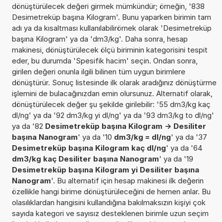
dönüştürülecek değeri girmek mümkündür; örneğin, '838
Desimetreküp başına Kilogram'. Bunu yaparken birimin tam
adı ya da kısaltması kullanılabilirörnek olarak 'Desimetreküp
başına Kilogram' ya da 'dm3/kg'. Daha sonra, hesap
makinesi, dönüştürülecek ölçü biriminin kategorisini tespit
eder, bu durumda 'Spesifik hacim' seçin. Ondan sonra,
girilen değeri onunla ilgili bilinen tüm uygun birimlere
dönüştürür. Sonuç listesinde ilk olarak aradığınız dönüştürme
işlemini de bulacağınızdan emin olursunuz. Alternatif olarak,
dönüştürülecek değer şu şekilde girilebilir: '55 dm3/kg kaç
dl/ng' ya da '92 dm3/kg yi dl/ng' ya da '93 dm3/kg to dl/ng'
ya da '82
Desimetreküp başına Kilogram -> Desiliter
başına Nanogram
' ya da '10
dm3/kg = dl/ng
' ya da '37
Desimetreküp başına Kilogram kaç dl/ng
' ya da '64
dm3/kg kaç Desiliter başına Nanogram
' ya da '19
Desimetreküp başına Kilogram yi Desiliter başına
Nanogram
'. Bu alternatif için hesap makinesi ilk değerin
özellikle hangi birime dönüştürüleceğini de hemen anlar. Bu
olasılıklardan hangisini kullandığına bakılmaksızın kişiyi çok
sayıda kategori ve sayısız desteklenen birimle uzun seçim