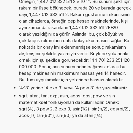
Örneğin, 1,447 012 332 511 2
×
10
. Bu sunum şekli için
rakam bir üsse bölünecek, burada 20 ve burada gerçek
sayı, 1,447 012 332 511 2. Rakam gösterme imkanı sınırlı
olan cihazlarda, örneğin cep hesap makinelerinde, kişi
aynı zamanda rakamların 1,447 012 332 511 2E+20
olarak yazıldığını da görür. Aslında, bu, çok büyük ve
çok küçük rakamların daha kolay okunmasını sağlar. Bu
noktada bir onay imi eklenmemişse sonuç rakamların
alışılmış bir şekilde yazımıyla verilir. Böylece yukarıdaki
örnek için şu şekilde görünecektir: 144 701 233 251 120
000 000. Sonuçların sunumundan bağımsız olarak bu
hesap makinesinin maksimum hassasiyeti 14 hanedir.
Bu, tüm uygulamalar için yeterince hassas olacaktır.
'4^3' yerine '4 exp 3' veya '4 pow 3' de yazabilirsiniz.
sqrt, atan, tan, exp, asin, acos, cos, pow ve sin
matematiksel fonksiyonları da kullanılabilir. Örnek:
sqrt(4), 3 pow 2, 2 exp 3, asin(1/2), sin(π/2), cos(pi/2),
acos(1), tan(90°), sin(90) ya da atan(1/4)