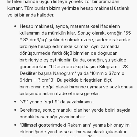
listeleri halinde uygun listeye yönelik zor bir aramadan
kurtarır. Tüm bunları bizim yerimize hesap makinesi üstlenir
ve işi bir anda halleder.
Hesap makinesi, ayrıca, matematiksel ifadelerin
kullanımını da mümkün kılar. Sonuç olarak, örneğin '55
* 82 dm3/kg' şeklinde olmak üzere, sadece rakamlar
birbiriyle hesap edilmekle kalmaz. Aynı zamanda
dönüştürmede farklı ölçü birimleri de doğrudan
birbirleriyle eşleştirilebilir. Bu da, örneğin, şu şekilde
görünecektir: '1 Desimetreküp başına Kilogram + 28
Desiliter başına Nanogram' ya da '10mm x 37cm x
64dm = ? cm^3'. Bu şekilde birleştirilen ölçü
birimlerinin doğal olarak birbirine uyması ve söz konusu
birleşimde anlam ifade etmesi gerekir.
'√9' yerine 'sqrt 9' da yazabilirsiniz.
Gerekirse, sonuç mantıklı olan her yerde belirli sayıda
ondalık basamağa yuvarlanabilir.
'Bilimsel gösterimdeki Rakamların' yanına bir onay imi
eklendiğinde yanıt üsse ait bir sayı olarak çıkacaktır.
20