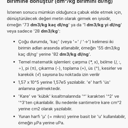
birimine dönüştür (dm³/kg birimini dl/ng)
İstenen sonucu mümkün olduğunca çabuk elde etmek için,
dönüştürülecek değeri metin olarak girmek en iyisidir,
örneğin '73
dm3/kg kaç dl/ng
' ya da '1
dm3/kg yi dl/ng
'
veya sadece '28
dm3/kg
':
Çoğu durumda, 'kaç' (veya '=' / '->') kelimesi iki
birimin adları arasında atlanabilir, örneğin '55 dm3/kg
kaç dl/ng' yerine '82
dm3/kg dl/ng
'.
Temel matematik işlemleri: çarpma (*, x), bölme (/, :,
÷), pi (π), çıkarma (-), toplama (+), üs (^), kesirler ve
karekök (√) sayısına bu noktada izin verilir
1,57 x 10^5 yerine 1,57e5 yazılabilir. 'e' harfi 'üs'
anlamına gelmektedir.
'Kare' ve 'kübik' kısaltmalarında '^' karakteri '^2' ve
'^3'ten çıkarılabilir. Bu nedenle santimetre kare cm^2
yerine cm2 olarak yazılabilir.
Yunan harfi 'µ' (= mikro) yerine basit bir 'u' kullanılabilir,
örneğin µPa yerine uPa.