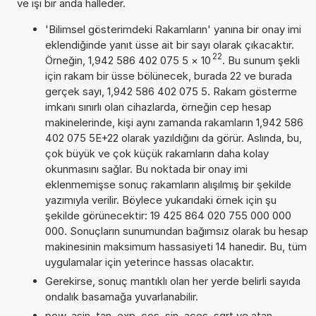
ve işi bir anda halleder.
'Bilimsel gösterimdeki Rakamların' yanına bir onay imi
eklendiğinde yanıt üsse ait bir sayı olarak çıkacaktır.
22
Örneğin, 1,942 586 402 075 5
×
10
. Bu sunum şekli
için rakam bir üsse bölünecek, burada 22 ve burada
gerçek sayı, 1,942 586 402 075 5. Rakam gösterme
imkanı sınırlı olan cihazlarda, örneğin cep hesap
makinelerinde, kişi aynı zamanda rakamların 1,942 586
402 075 5E+22 olarak yazıldığını da görür. Aslında, bu,
çok büyük ve çok küçük rakamların daha kolay
okunmasını sağlar. Bu noktada bir onay imi
eklenmemişse sonuç rakamların alışılmış bir şekilde
yazımıyla verilir. Böylece yukarıdaki örnek için şu
şekilde görünecektir: 19 425 864 020 755 000 000
000. Sonuçların sunumundan bağımsız olarak bu hesap
makinesinin maksimum hassasiyeti 14 hanedir. Bu, tüm
uygulamalar için yeterince hassas olacaktır.
Gerekirse, sonuç mantıklı olan her yerde belirli sayıda
ondalık basamağa yuvarlanabilir.
pow, asin, tan, exp, cos, sin, acos, sqrt ve atan