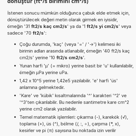
dönüştür (ft²/s birimini cm²/s)
İstenen sonucu mümkün olduğunca çabuk elde etmek için,
dönüştürülecek değeri metin olarak girmek en iyisidir,
örneğin '31
ft2/s kaç cm2/s
' ya da '1
ft2/s yi cm2/s
' veya
sadece '70
ft2/s
':
Çoğu durumda, 'kaç' (veya '=' / '->') kelimesi iki
birimin adları arasında atlanabilir, örneğin '40 ft2/s kaç
cm2/s' yerine '10
ft2/s cm2/s
'.
Yunan harfi 'µ' (= mikro) yerine basit bir 'u' kullanılabilir,
örneğin µPa yerine uPa.
1,42 x 10^5 yerine 1,42e5 yazılabilir. 'e' harfi 'üs'
anlamına gelmektedir.
'Kare' ve 'kübik' kısaltmalarında '^' karakteri '^2' ve
'^3'ten çıkarılabilir. Bu nedenle santimetre kare cm^2
yerine cm2 olarak yazılabilir.
Temel matematik işlemleri: çıkarma (-), karekök (√),
toplama (+), üs (^), bölme (/, :, ÷), çarpma (*, x),
kesirler ve pi (π) sayısına bu noktada izin verilir