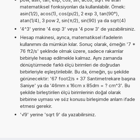
matematiksel fonksiyonları da kullanılabilir. Örnek:
asin(1/2), acos(1), cos(pi/2), 2 exp 3, tan(90°),
atan(1/4), 3 pow 2, sin(π/2), sin(90) ya da sqrt(4)
'4^3' yerine '4 exp 3' veya '4 pow 3' de yazabilirsiniz.
Hesap makinesi, ayrıca, matematiksel ifadelerin
kullanımını da mümkün kılar. Sonuç olarak, örneğin '7 *
76 ft2/s' şeklinde olmak üzere, sadece rakamlar
birbiriyle hesap edilmekle kalmaz. Aynı zamanda
dönüştürmede farklı ölçü birimleri de doğrudan
birbirleriyle eşleştirilebilir. Bu da, örneğin, şu şekilde
görünecektir: '67 foot2/s + 37 Santimetrekare başına
Saniye' ya da '46mm x 16cm x 85dm = ? cm^3'. Bu
şekilde birleştirilen ölçü birimlerinin doğal olarak
birbirine uyması ve söz konusu birleşimde anlam ifade
etmesi gerekir.
'√9' yerine 'sqrt 9' da yazabilirsiniz.