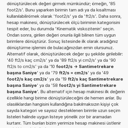
dönüştürülecek değeri girmek mümkündür; örneğin, '85
foot2/s'. Bunu yaparken birimin tam adı ya da kısaltması
kullanılabilirörnek olarak 'foot2/s' ya da 'ft2/s'. Daha sonra,
hesap makinesi, dönüştürülecek ölçü biriminin kategorisini
tespit eder, bu durumda 'Kinematik viskozitenin' seçin.
Ondan sonra, girilen değeri onunla ilgili bilinen tüm uygun
birimlere dönüştürür. Sonuç listesinde ilk olarak aradığınız
dönüştürme işlemini de bulacağınızdan emin olursunuz.
Alternatif olarak, dönüştürülecek değer şu şekilde girilebilir:
'40 ft2/s kaç cm2/s' ya da '89 ft2/s yi cm2/s' ya da '90
ft2/s to cm2/s' ya da '10
foot2/s -> Santimetrekare
başına Saniye
' ya da '79
ft2/s = cm2/s
' ya da '49
foot2/s kaç cm2/s
' ya da '19
ft2/s kaç Santimetrekare
başına Saniye
' ya da '58
foot2/s yi Santimetrekare
başına Saniye
'. Bu alternatif için hesap makinesi ilk değerin
özellikle hangi birime dönüştürüleceğini de hemen anlar. Bu
olasılıklardan hangisini kullandığına bakılmaksızın kişiyi çok
sayıda kategori ve sayısız desteklenen birimle uzun seçim
listeleri halinde uygun listeye yönelik zor bir aramadan
kurtarır. Tüm bunları bizim yerimize hesap makinesi üstlenir