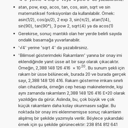
atan, pow, exp, acos, tan, cos, asin, sqrt ve sin
matematiksel fonksiyonları da kullanılabilir. Örnek:
asin(1/2), cos(pi/2), 2 exp 3, sin(π/2), atan(1/4),
sin(90), tan(90°), 3 pow 2, sqrt(4) ya da acos(1)
Gerekirse, sonuç mantıklı olan her yerde belirli sayıda
ondalık basamağa yuvarlanabilir.
'√4' yerine 'sqrt 4' da yazabilirsiniz.
'Bilimsel gösterimdeki Rakamların' yanına bir onay imi
eklendiğinde yanıt üsse ait bir sayı olarak çıkacaktır.
20
Örneğin, 2,388 148 126 416
×
10
. Bu sunum şekli için
rakam bir üsse bölünecek, burada 20 ve burada gerçek
sayı, 2,388 148 126 416. Rakam gösterme imkanı sınırlı
olan cihazlarda, örneğin cep hesap makinelerinde, kişi
aynı zamanda rakamların 2,388 148 126 416 E+20 olarak
yazıldığını da görür. Aslında, bu, çok büyük ve çok
küçük rakamların daha kolay okunmasını sağlar. Bu
noktada bir onay imi eklenmemişse sonuç rakamların
alışılmış bir şekilde yazımıyla verilir. Böylece yukarıdaki
örnek için şu şekilde görünecektir: 238 814 812 641