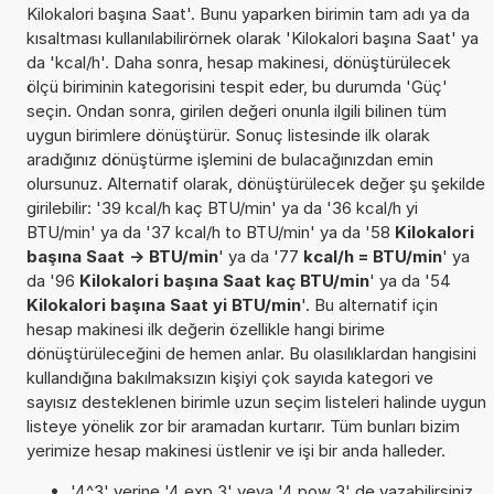
Kilokalori başına Saat'. Bunu yaparken birimin tam adı ya da
kısaltması kullanılabilirörnek olarak 'Kilokalori başına Saat' ya
da 'kcal/h'. Daha sonra, hesap makinesi, dönüştürülecek
ölçü biriminin kategorisini tespit eder, bu durumda 'Güç'
seçin. Ondan sonra, girilen değeri onunla ilgili bilinen tüm
uygun birimlere dönüştürür. Sonuç listesinde ilk olarak
aradığınız dönüştürme işlemini de bulacağınızdan emin
olursunuz. Alternatif olarak, dönüştürülecek değer şu şekilde
girilebilir: '39 kcal/h kaç BTU/min' ya da '36 kcal/h yi
BTU/min' ya da '37 kcal/h to BTU/min' ya da '58
Kilokalori
başına Saat -> BTU/min
' ya da '77
kcal/h = BTU/min
' ya
da '96
Kilokalori başına Saat kaç BTU/min
' ya da '54
Kilokalori başına Saat yi BTU/min
'. Bu alternatif için
hesap makinesi ilk değerin özellikle hangi birime
dönüştürüleceğini de hemen anlar. Bu olasılıklardan hangisini
kullandığına bakılmaksızın kişiyi çok sayıda kategori ve
sayısız desteklenen birimle uzun seçim listeleri halinde uygun
listeye yönelik zor bir aramadan kurtarır. Tüm bunları bizim
yerimize hesap makinesi üstlenir ve işi bir anda halleder.
'4^3' yerine '4 exp 3' veya '4 pow 3' de yazabilirsiniz.