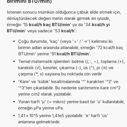
birimini BTU/min)
İstenen sonucu mümkün olduğunca çabuk elde etmek için,
dönüştürülecek değeri metin olarak girmek en iyisidir,
örneğin '15
kcal/h kaç BTU/min
' ya da '34
kcal/h yi
BTU/min
' veya sadece '53
kcal/h
':
Çoğu durumda, 'kaç' (veya '=' / '->') kelimesi iki
birimin adları arasında atlanabilir, örneğin '72 kcal/h kaç
BTU/min' yerine '91
kcal/h BTU/min
'.
Temel matematik işlemleri: bölme (/, :, ÷), toplama (+),
karekök (√), kesirler, çıkarma (-), üs (^), pi (π) ve
çarpma (*, x) sayısına bu noktada izin verilir
'Kare' ve 'kübik' kısaltmalarında '^' karakteri '^2' ve
'^3'ten çıkarılabilir. Bu nedenle santimetre kare cm^2
yerine cm2 olarak yazılabilir.
Yunan harfi 'µ' (= mikro) yerine basit bir 'u' kullanılabilir,
örneğin µPa yerine uPa.
1,41 x 10^5 yerine 1,41e5 yazılabilir. 'e' harfi 'üs'
anlamına gelmektedir.