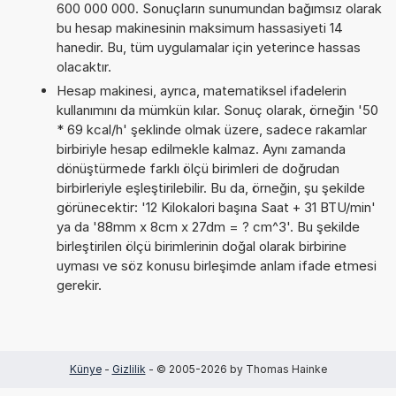
600 000 000. Sonuçların sunumundan bağımsız olarak
bu hesap makinesinin maksimum hassasiyeti 14
hanedir. Bu, tüm uygulamalar için yeterince hassas
olacaktır.
Hesap makinesi, ayrıca, matematiksel ifadelerin
kullanımını da mümkün kılar. Sonuç olarak, örneğin '50
* 69 kcal/h' şeklinde olmak üzere, sadece rakamlar
birbiriyle hesap edilmekle kalmaz. Aynı zamanda
dönüştürmede farklı ölçü birimleri de doğrudan
birbirleriyle eşleştirilebilir. Bu da, örneğin, şu şekilde
görünecektir: '12 Kilokalori başına Saat + 31 BTU/min'
ya da '88mm x 8cm x 27dm = ? cm^3'. Bu şekilde
birleştirilen ölçü birimlerinin doğal olarak birbirine
uyması ve söz konusu birleşimde anlam ifade etmesi
gerekir.
Künye
-
Gizlilik
- © 2005-2026 by Thomas Hainke