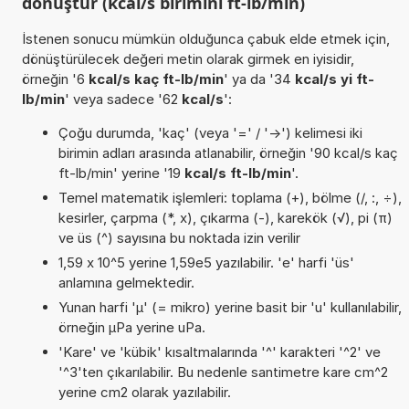
dönüştür (kcal/s birimini ft-lb/min)
İstenen sonucu mümkün olduğunca çabuk elde etmek için,
dönüştürülecek değeri metin olarak girmek en iyisidir,
örneğin '6
kcal/s kaç ft-lb/min
' ya da '34
kcal/s yi ft-
lb/min
' veya sadece '62
kcal/s
':
Çoğu durumda, 'kaç' (veya '=' / '->') kelimesi iki
birimin adları arasında atlanabilir, örneğin '90 kcal/s kaç
ft-lb/min' yerine '19
kcal/s ft-lb/min
'.
Temel matematik işlemleri: toplama (+), bölme (/, :, ÷),
kesirler, çarpma (*, x), çıkarma (-), karekök (√), pi (π)
ve üs (^) sayısına bu noktada izin verilir
1,59 x 10^5 yerine 1,59e5 yazılabilir. 'e' harfi 'üs'
anlamına gelmektedir.
Yunan harfi 'µ' (= mikro) yerine basit bir 'u' kullanılabilir,
örneğin µPa yerine uPa.
'Kare' ve 'kübik' kısaltmalarında '^' karakteri '^2' ve
'^3'ten çıkarılabilir. Bu nedenle santimetre kare cm^2
yerine cm2 olarak yazılabilir.