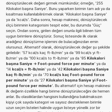
dönüştürülecek değeri girmek mümkündür; örneğin, '255
Kilokalori başına Saniye'. Bunu yaparken birimin tam adı ya da
kısaltması kullanılabilirörnek olarak 'Kilokalori başına Saniye'
ya da 'kcal/s'. Daha sonra, hesap makinesi, dönüştürülecek
ölçü biriminin kategorisini tespit eder, bu durumda 'Güç'
seçin. Ondan sonra, girilen değeri onunla ilgili bilinen tüm
uygun birimlere dönüştürür. Sonuç listesinde ilk olarak
aradığınız dönüştürme işlemini de bulacağınızdan emin
olursunuz. Alternatif olarak, dönüştürülecek değer şu şekilde
girilebilir: '57 kcal/s kaç ft-lb/min' ya da '99 kcal/s yi ft-
lb/min' ya da '100 kcal/s to ft-lb/min' ya da '85
Kilokalori
başına Saniye -> Foot-pound force per minute
' ya da
'14
kcal/s = ft-lb/min
' ya da '42
Kilokalori başına Saniye
kaç ft-lb/min
' ya da '70
kcal/s kaç Foot-pound force
per minute
' ya da '27
Kilokalori başına Saniye yi Foot-
pound force per minute
'. Bu alternatif için hesap makinesi
ilk değerin özellikle hangi birime dönüştürüleceğini de hemen
anlar. Bu olasılıklardan hangisini kullandığına bakılmaksızın
kişiyi çok sayıda kategori ve sayısız desteklenen birimle
uzun seçim listeleri halinde uygun listeye yönelik zor bir