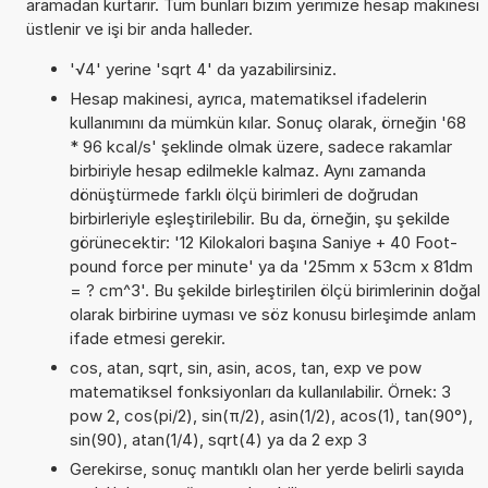
aramadan kurtarır. Tüm bunları bizim yerimize hesap makinesi
üstlenir ve işi bir anda halleder.
'√4' yerine 'sqrt 4' da yazabilirsiniz.
Hesap makinesi, ayrıca, matematiksel ifadelerin
kullanımını da mümkün kılar. Sonuç olarak, örneğin '68
* 96 kcal/s' şeklinde olmak üzere, sadece rakamlar
birbiriyle hesap edilmekle kalmaz. Aynı zamanda
dönüştürmede farklı ölçü birimleri de doğrudan
birbirleriyle eşleştirilebilir. Bu da, örneğin, şu şekilde
görünecektir: '12 Kilokalori başına Saniye + 40 Foot-
pound force per minute' ya da '25mm x 53cm x 81dm
= ? cm^3'. Bu şekilde birleştirilen ölçü birimlerinin doğal
olarak birbirine uyması ve söz konusu birleşimde anlam
ifade etmesi gerekir.
cos, atan, sqrt, sin, asin, acos, tan, exp ve pow
matematiksel fonksiyonları da kullanılabilir. Örnek: 3
pow 2, cos(pi/2), sin(π/2), asin(1/2), acos(1), tan(90°),
sin(90), atan(1/4), sqrt(4) ya da 2 exp 3
Gerekirse, sonuç mantıklı olan her yerde belirli sayıda