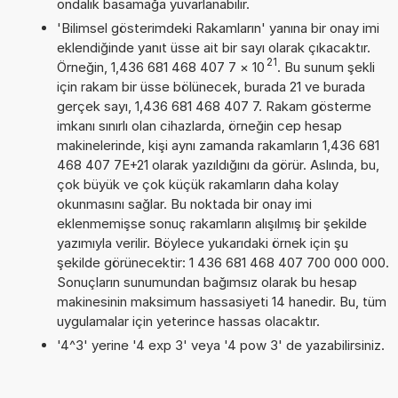
ondalık basamağa yuvarlanabilir.
'Bilimsel gösterimdeki Rakamların' yanına bir onay imi
eklendiğinde yanıt üsse ait bir sayı olarak çıkacaktır.
21
Örneğin, 1,436 681 468 407 7
×
10
. Bu sunum şekli
için rakam bir üsse bölünecek, burada 21 ve burada
gerçek sayı, 1,436 681 468 407 7. Rakam gösterme
imkanı sınırlı olan cihazlarda, örneğin cep hesap
makinelerinde, kişi aynı zamanda rakamların 1,436 681
468 407 7E+21 olarak yazıldığını da görür. Aslında, bu,
çok büyük ve çok küçük rakamların daha kolay
okunmasını sağlar. Bu noktada bir onay imi
eklenmemişse sonuç rakamların alışılmış bir şekilde
yazımıyla verilir. Böylece yukarıdaki örnek için şu
şekilde görünecektir: 1 436 681 468 407 700 000 000.
Sonuçların sunumundan bağımsız olarak bu hesap
makinesinin maksimum hassasiyeti 14 hanedir. Bu, tüm
uygulamalar için yeterince hassas olacaktır.
'4^3' yerine '4 exp 3' veya '4 pow 3' de yazabilirsiniz.