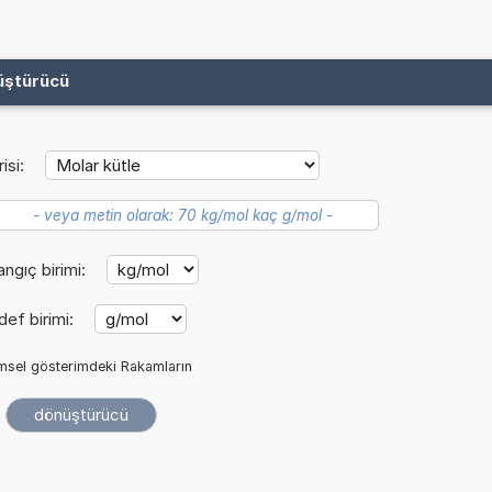
üştürücü
isi:
angıç birimi:
ef birimi:
imsel gösterimdeki Rakamların