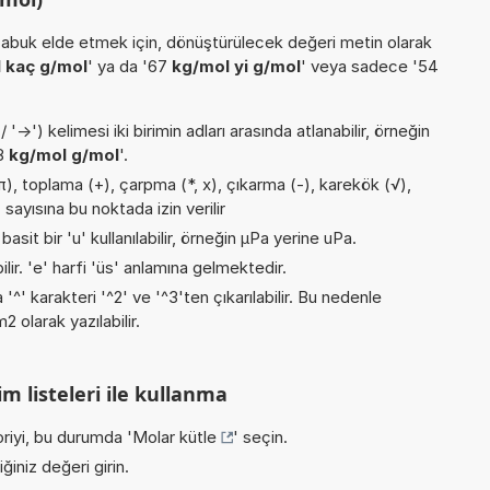
buk elde etmek için, dönüştürülecek değeri metin olarak
 kaç g/mol
' ya da '67
kg/mol yi g/mol
' veya sadece '54
->') kelimesi iki birimin adları arasında atlanabilir, örneğin
28
kg/mol g/mol
'.
), toplama (+), çarpma (*, x), çıkarma (-), karekök (√),
) sayısına bu noktada izin verilir
asit bir 'u' kullanılabilir, örneğin µPa yerine uPa.
ilir. 'e' harfi 'üs' anlamına gelmektedir.
 '^' karakteri '^2' ve '^3'ten çıkarılabilir. Bu nedenle
 olarak yazılabilir.
m listeleri ile kullanma
riyi, bu durumda '
Molar kütle
' seçin.
iniz değeri girin.