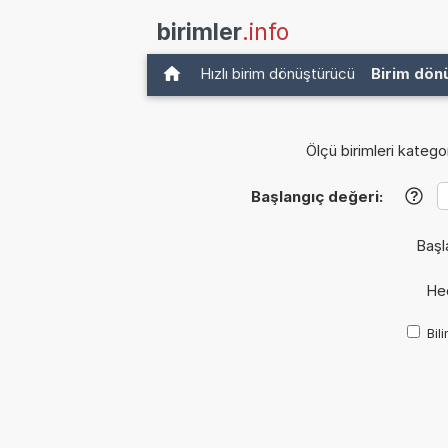
birimler
.info
Hızlı birim dönüştürücü
Birim dön
Ölçü birimleri kategor
Başlangıç değeri:
?
Başl
Hed
Bil