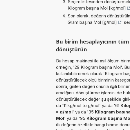
Seçim listesinden dönüştürmek 
Kilogram başına Mol [kg/mol]
Son olarak, değerin dönüştürülm
Gram başına Mol [g/mol]
' se
Bu birim hesaplayıcının tü
dönüştürün
Bu hesap makinesi ile asıl ölçüm biri
örneğin, '29 Kilogram başına Mol'. Bu
kullanılabilirörnek olarak 'Kilogram b
dönüştürülecek ölçü biriminin kategor
sonra, girilen değeri onunla ilgili bil
aradığınız dönüştürme işlemini de bul
dönüştürülecek değer şu şekilde girile
da '11 kg/mol to g/mol' ya da '61
Kilo
= g/mol
' ya da '35
Kilogram başın
Mol
' ya da '95
Kilogram başına Mo
ilk değerin özellikle hangi birime dönü