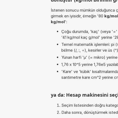
İstenen sonucu mümkün olduğunca ça
girmek en iyisidir, örneğin '80
kg/mol
kg/mol
':
Çoğu durumda, 'kaç' (veya '=' / '
'41 kg/mol kaç g/mol' yerine '
Temel matematik işlemleri: pi (π
bölme (/, :, ÷), kesirler ve üs (^
Yunan harfi 'µ' (= mikro) yerine b
1,76 x 10^5 yerine 1,76e5 yazılab
'Kare' ve 'kübik' kısaltmalarında
santimetre kare cm^2 yerine cm2
ya da: Hesap makinesini seçi
Seçim listesinden doğru katego
Daha sonra, dönüştürmek istediğ