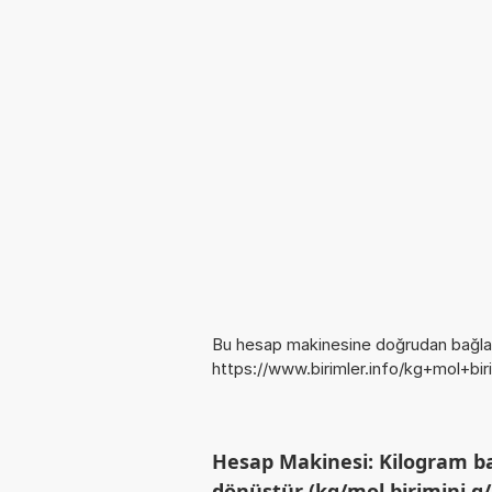
Bu hesap makinesine doğrudan bağlan
https://www.birimler.info/kg+mol+bi
Hesap Makinesi: Kilogram ba
dönüştür (kg/mol birimini g