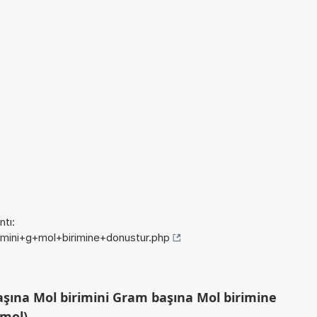
tı:
rimini+g+mol+birimine+donustur.php
şına Mol birimini Gram başına Mol birimine
/mol)