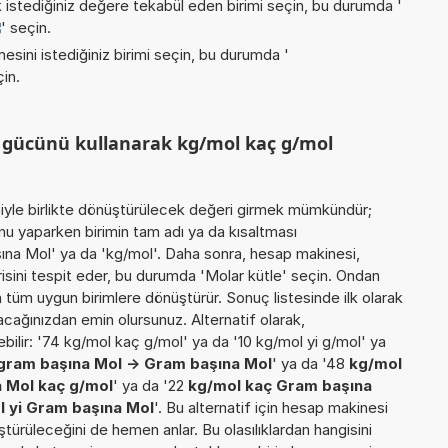
istediğiniz değere tekabül eden birimi seçin, bu durumda '
' seçin.
esini istediğiniz birimi seçin, bu durumda '
çin.
m gücünü kullanarak kg/mol kaç g/mol
miyle birlikte dönüştürülecek değeri girmek mümkündür;
nu yaparken birimin tam adı ya da kısaltması
aşına Mol' ya da 'kg/mol'. Daha sonra, hesap makinesi,
isini tespit eder, bu durumda 'Molar kütle' seçin. Ondan
inen tüm uygun birimlere dönüştürür. Sonuç listesinde ilk olarak
acağınızdan emin olursunuz. Alternatif olarak,
bilir: '74 kg/mol kaç g/mol' ya da '10 kg/mol yi g/mol' ya
gram başına Mol -> Gram başına Mol
' ya da '48
kg/mol
a Mol kaç g/mol
' ya da '22
kg/mol kaç Gram başına
l yi Gram başına Mol
'. Bu alternatif için hesap makinesi
ştürüleceğini de hemen anlar. Bu olasılıklardan hangisini