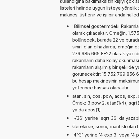
kullandığına bakılmaksızın kişiyi çok
listeleri halinde uygun listeye yöneli
makinesi üstlenir ve işi bir anda halled
'Bilimsel gösterimdeki Rakamları
olarak çıkacaktır. Örneğin, 1,5
bölünecek, burada 22 ve burad
sınırlı olan cihazlarda, örneğin
279 985 665 E+22 olarak yazıldı
rakamların daha kolay okunması
rakamların alışılmış bir şekilde 
görünecektir: 15 752 799 856 
bu hesap makinesinin maksimum 
yeterince hassas olacaktır.
atan, sin, cos, pow, acos, exp, s
Örnek: 3 pow 2, atan(1/4), sqrt(
ya da acos(1)
'√36' yerine 'sqrt 36' da yazabil
Gerekirse, sonuç mantıklı olan h
'4^3' yerine '4 exp 3' veya '4 p