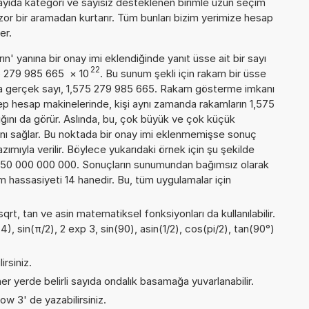
 sayıda kategori ve sayısız desteklenen birimle uzun seçim
k zor bir aramadan kurtarır. Tüm bunları bizim yerimize hesap
er.
n' yanına bir onay imi eklendiğinde yanıt üsse ait bir sayı
22
75 279 985 665
×
10
. Bu sunum şekli için rakam bir üsse
a gerçek sayı, 1,575 279 985 665. Rakam gösterme imkanı
 cep hesap makinelerinde, kişi aynı zamanda rakamların 1,575
ğını da görür. Aslında, bu, çok büyük ve çok küçük
nı sağlar. Bu noktada bir onay imi eklenmemişse sonuç
yazımıyla verilir. Böylece yukarıdaki örnek için şu şekilde
650 000 000 000. Sonuçların sunumundan bağımsız olarak
hassasiyeti 14 hanedir. Bu, tüm uygulamalar için
qrt, tan ve asin matematiksel fonksiyonları da kullanılabilir.
4), sin(π/2), 2 exp 3, sin(90), asin(1/2), cos(pi/2), tan(90°)
irsiniz.
er yerde belirli sayıda ondalık basamağa yuvarlanabilir.
ow 3' de yazabilirsiniz.