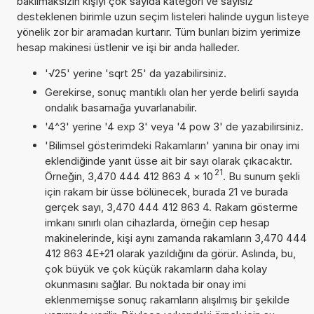
bakılmaksızın kişiyi çok sayıda kategori ve sayısız
desteklenen birimle uzun seçim listeleri halinde uygun listeye
yönelik zor bir aramadan kurtarır. Tüm bunları bizim yerimize
hesap makinesi üstlenir ve işi bir anda halleder.
'√25' yerine 'sqrt 25' da yazabilirsiniz.
Gerekirse, sonuç mantıklı olan her yerde belirli sayıda
ondalık basamağa yuvarlanabilir.
'4^3' yerine '4 exp 3' veya '4 pow 3' de yazabilirsiniz.
'Bilimsel gösterimdeki Rakamların' yanına bir onay imi
eklendiğinde yanıt üsse ait bir sayı olarak çıkacaktır.
21
Örneğin, 3,470 444 412 863 4
×
10
. Bu sunum şekli
için rakam bir üsse bölünecek, burada 21 ve burada
gerçek sayı, 3,470 444 412 863 4. Rakam gösterme
imkanı sınırlı olan cihazlarda, örneğin cep hesap
makinelerinde, kişi aynı zamanda rakamların 3,470 444
412 863 4E+21 olarak yazıldığını da görür. Aslında, bu,
çok büyük ve çok küçük rakamların daha kolay
okunmasını sağlar. Bu noktada bir onay imi
eklenmemişse sonuç rakamların alışılmış bir şekilde