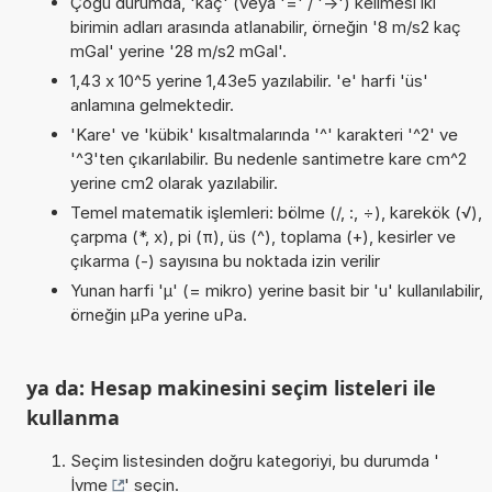
Çoğu durumda, 'kaç' (veya '=' / '->') kelimesi iki
birimin adları arasında atlanabilir, örneğin '8 m/s2 kaç
mGal' yerine '28 m/s2 mGal'.
1,43 x 10^5 yerine 1,43e5 yazılabilir. 'e' harfi 'üs'
anlamına gelmektedir.
'Kare' ve 'kübik' kısaltmalarında '^' karakteri '^2' ve
'^3'ten çıkarılabilir. Bu nedenle santimetre kare cm^2
yerine cm2 olarak yazılabilir.
Temel matematik işlemleri: bölme (/, :, ÷), karekök (√),
çarpma (*, x), pi (π), üs (^), toplama (+), kesirler ve
çıkarma (-) sayısına bu noktada izin verilir
Yunan harfi 'µ' (= mikro) yerine basit bir 'u' kullanılabilir,
örneğin µPa yerine uPa.
ya da: Hesap makinesini seçim listeleri ile
kullanma
Seçim listesinden doğru kategoriyi, bu durumda '
İvme
' seçin.