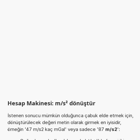
Hesap Makinesi: m/s² dönüştür
İstenen sonucu mümkün olduğunca çabuk elde etmek için,
dönüştürülecek değeri metin olarak girmek en iyisidir,
örneğin '47 m/s2 kaç mGal' veya sadece '87
m/s2
':