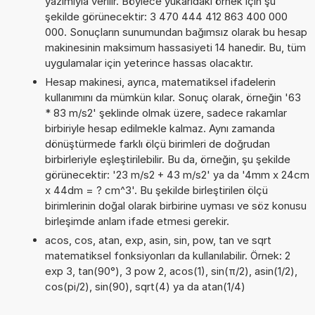
yazımıyla verilir. Böylece yukarıdaki örnek için şu
şekilde görünecektir: 3 470 444 412 863 400 000
000. Sonuçların sunumundan bağımsız olarak bu hesap
makinesinin maksimum hassasiyeti 14 hanedir. Bu, tüm
uygulamalar için yeterince hassas olacaktır.
Hesap makinesi, ayrıca, matematiksel ifadelerin
kullanımını da mümkün kılar. Sonuç olarak, örneğin '63
* 83 m/s2' şeklinde olmak üzere, sadece rakamlar
birbiriyle hesap edilmekle kalmaz. Aynı zamanda
dönüştürmede farklı ölçü birimleri de doğrudan
birbirleriyle eşleştirilebilir. Bu da, örneğin, şu şekilde
görünecektir: '23 m/s2 + 43 m/s2' ya da '4mm x 24cm
x 44dm = ? cm^3'. Bu şekilde birleştirilen ölçü
birimlerinin doğal olarak birbirine uyması ve söz konusu
birleşimde anlam ifade etmesi gerekir.
acos, cos, atan, exp, asin, sin, pow, tan ve sqrt
matematiksel fonksiyonları da kullanılabilir. Örnek: 2
exp 3, tan(90°), 3 pow 2, acos(1), sin(π/2), asin(1/2),
cos(pi/2), sin(90), sqrt(4) ya da atan(1/4)