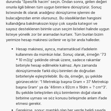
durumda 'Spesifik hacim' seçin. Ondan sonra, girilen değeri
onunla ilgili bilinen tüm uygun birimlere dönüştürür. Sonuç
listesinde ilk olarak aradığınız dönüştürme işlemini de
bulacağınızdan emin olursunuz. Bu olasılıklardan hangisini
kullandığına bakılmaksızın kişiyi çok sayıda kategori ve
sayısız desteklenen birimle uzun seçim listeleri halinde uygun
listeye yönelik zor bir aramadan kurtarır. Tüm bunları bizim
yerimize hesap makinesi üstlenir ve işi bir anda halleder.
Hesap makinesi, ayrıca, matematiksel ifadelerin
kullanımını da mümkün kılar. Sonuç olarak, örneğin '73
* 10 m3/g' şeklinde olmak üzere, sadece rakamlar
birbiriyle hesap edilmekle kalmaz. Aynı zamanda
dönüştürmede farklı ölçü birimleri de doğrudan
birbirleriyle eşleştirilebilir. Bu da, örneğin, şu şekilde
görünecektir: '1 Metreküp başına Gram + 37 Metreküp
başına Gram' ya da '46mm x 82cm x 19dm = ? cm^3'.
Bu şekilde birleştirilen ölçü birimlerinin doğal olarak
birbirine uyması ve söz konusu birleşimde anlam ifade
etmesi gerekir.
Gerekirse, sonuç mantıklı olan her yerde belirli sayıda