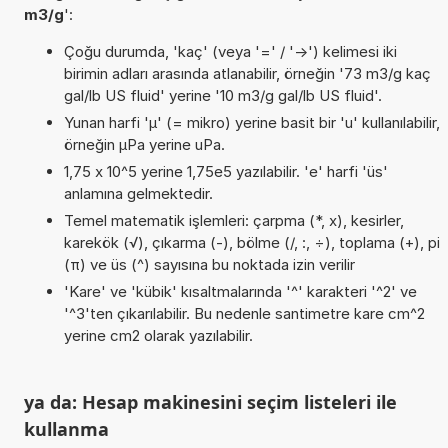
m3/g
':
Çoğu durumda, 'kaç' (veya '=' / '->') kelimesi iki
birimin adları arasında atlanabilir, örneğin '73 m3/g kaç
gal/lb US fluid' yerine '10 m3/g gal/lb US fluid'.
Yunan harfi 'µ' (= mikro) yerine basit bir 'u' kullanılabilir,
örneğin µPa yerine uPa.
1,75 x 10^5 yerine 1,75e5 yazılabilir. 'e' harfi 'üs'
anlamına gelmektedir.
Temel matematik işlemleri: çarpma (*, x), kesirler,
karekök (√), çıkarma (-), bölme (/, :, ÷), toplama (+), pi
(π) ve üs (^) sayısına bu noktada izin verilir
'Kare' ve 'kübik' kısaltmalarında '^' karakteri '^2' ve
'^3'ten çıkarılabilir. Bu nedenle santimetre kare cm^2
yerine cm2 olarak yazılabilir.
ya da: Hesap makinesini seçim listeleri ile
kullanma