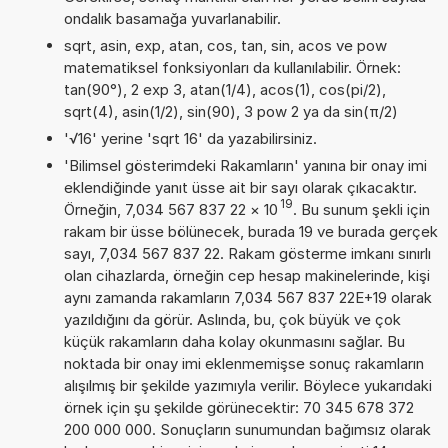
ondalık basamağa yuvarlanabilir.
sqrt, asin, exp, atan, cos, tan, sin, acos ve pow
matematiksel fonksiyonları da kullanılabilir. Örnek:
tan(90°), 2 exp 3, atan(1/4), acos(1), cos(pi/2),
sqrt(4), asin(1/2), sin(90), 3 pow 2 ya da sin(π/2)
'√16' yerine 'sqrt 16' da yazabilirsiniz.
'Bilimsel gösterimdeki Rakamların' yanına bir onay imi
eklendiğinde yanıt üsse ait bir sayı olarak çıkacaktır.
19
Örneğin, 7,034 567 837 22
×
10
. Bu sunum şekli için
rakam bir üsse bölünecek, burada 19 ve burada gerçek
sayı, 7,034 567 837 22. Rakam gösterme imkanı sınırlı
olan cihazlarda, örneğin cep hesap makinelerinde, kişi
aynı zamanda rakamların 7,034 567 837 22E+19 olarak
yazıldığını da görür. Aslında, bu, çok büyük ve çok
küçük rakamların daha kolay okunmasını sağlar. Bu
noktada bir onay imi eklenmemişse sonuç rakamların
alışılmış bir şekilde yazımıyla verilir. Böylece yukarıdaki
örnek için şu şekilde görünecektir: 70 345 678 372
200 000 000. Sonuçların sunumundan bağımsız olarak